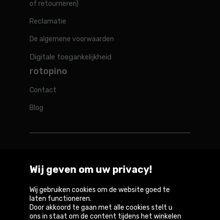
of retourneren)
Reclamatie
De algemene voorwaarden
Digitale toegankelijkheid
rotopino
Contact
Blog
Rotopino in de wereld
Wij geven om uw privacy!
Belgique
België
Deutschland
France
Österreich
Wij gebruiken cookies om de website goed te
laten functioneren.
Door akkoord te gaan met alle cookies stelt u
ons in staat om de content tijdens het winkelen