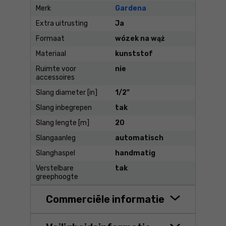
Merk
Gardena
Extra uitrusting
Ja
Formaat
wózek na wąż
Materiaal
kunststof
Ruimte voor
nie
accessoires
Slang diameter [in]
1/2"
Slang inbegrepen
tak
Slang lengte [m]
20
Slangaanleg
automatisch
Slanghaspel
handmatig
Verstelbare
tak
greephoogte
Commerciële informatie