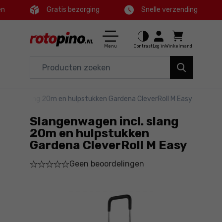
en
Gratis bezorging
Snelle verzending
Ctrl
M
Huis en tuin
Hoofdmenu
Menu
Contrast
Log in
Winkelmand
Elektrisch gereedschap
Productinformatie
Accessoires en toebehoren
n incl. slang 20m en hulpstukken Gardena CleverRoll M Easy
Gedetailleerde informatie
Gereedschap
Slangenwagen incl. slang
Voettekst
Aanbiedingen
20m en hulpstukken
Gardena CleverRoll M Easy
Sitemap
Geen beoordelingen