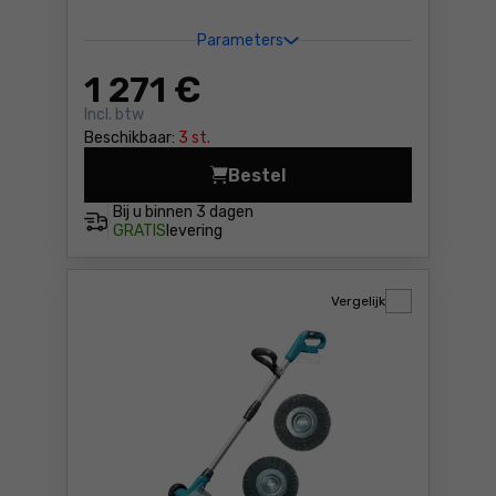
Parameters
1 271
€
Incl. btw
Beschikbaar:
3 st.
Bestel
Enkelassige trekker Yato YT
Bij u binnen
3 dagen
GRATIS
levering
Vergelijk