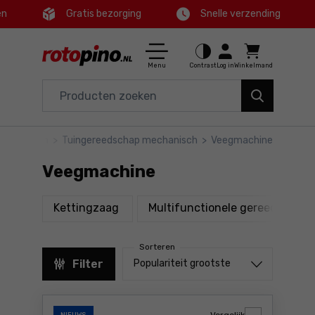
en
Gratis bezorging
Snelle verzending
Ctrl
M
Huis en tuin
Hoofdmenu
Menu
Contrast
Log in
Winkelmand
Elektrisch gereedschap
Filters
Accessoires en toebehoren
Huis en tuin
>
Tuingereedschap mechanisch
>
Veegmachine
Producten
Gereedschap
Veegmachine
Voettekst
Aanbiedingen
producten
Kettingzaag
Multifunctionele gereedschap v
Sitemap
Sorteren
Sorteren uit
Filter
Populariteit grootste