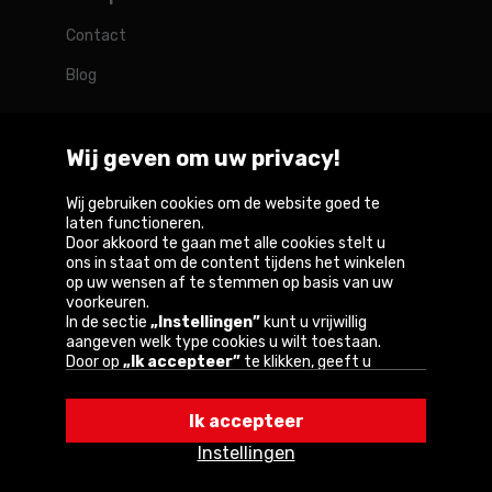
Contact
Blog
Wij geven om uw privacy!
Rotopino in de wereld
Wij gebruiken cookies om de website goed te
laten functioneren.
Door akkoord te gaan met alle cookies stelt u
Belgique
België
Deutschland
France
Österreich
ons in staat om de content tijdens het winkelen
op uw wensen af te stemmen op basis van uw
voorkeuren.
In de sectie
„Instellingen”
kunt u vrijwillig
aangeven welk type cookies u wilt toestaan.
Copyright © 2026
Door op
„Ik accepteer”
te klikken, geeft u
toestemming voor het gebruik van cookies
Privacybeleid en gebruiksvoorwaarden van de
volgens de instellingen van uw browser.
website
Ik accepteer
U kunt uw keuze te allen tijde wijzigen door op
„Instellingen”
in het cookiebeleid te klikken.
Informatie over cookies
Instellingen
Een van onze partners is Google.
Lees meer over
hoe Google uw persoonlijke gegevens verwerkt.