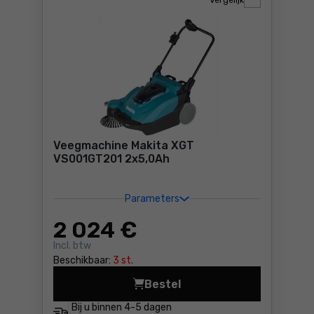
Vergelijk
Veegmachine Makita XGT
VS001GT201 2x5,0Ah
Parameters
2 024
€
Incl. btw
Beschikbaar:
3 st.
Bestel
Veegmachine Makita XGT VS
Bij u binnen
4-5 dagen