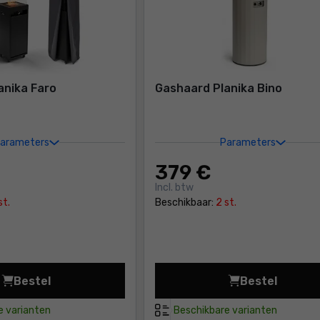
anika Faro
Gashaard Planika Bino
arameters
Parameters
379
€
Incl. btw
st.
Beschikbaar:
2 st.
Bestel
Bestel
Gashaard Planika Faro Prijs 389,00 €
Gashaard Pl
e varianten
Beschikbare varianten