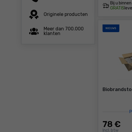
Bij u binne
GRATIS
leve
Originele producten
Meer dan 700.000
NIEUWS
klanten
Biobrandsto
P
78
€
Incl. btw