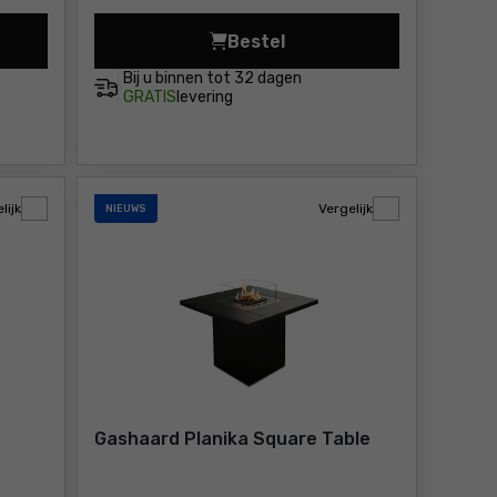
Bestel
VER Prijs 68,99 €
afdekking Planika HOSE PROTECTOR Prijs 114,49 €
Decoratieve houtblokken vo
Bij u binnen
tot 32 dagen
GRATIS
levering
lijk
Vergelijk
NIEUWS
Gashaard Planika Square Table