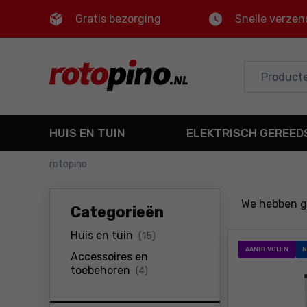
Gratis bezorging
Snelle verzen
Control
M
Hoofdmenu
Filters
HUIS EN TUIN
ELEKTRISCH GEREE
Producten
rotopino
Voettekst
We hebben 
Categorieën
Sitemap
Huis en tuin
(15)
AANBEVOLEN
N
Accessoires en
toebehoren
(4)