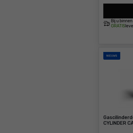
Bij u binne
GRATIS
leve
NIEUWS
Gascilinderd
CYLINDER C