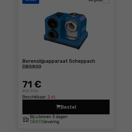
Vergelijk
NIEUWS
Borenslijpapparaat Scheppach
DBS800
71
€
Incl. btw
Beschikbaar:
2 st.
Bestel
Borenslijpapparaat Schepp
Bij u binnen
3 dagen
GRATIS
levering