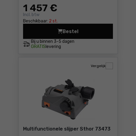
1 457
€
Incl. btw
Beschikbaar:
2 st.
Bestel
Borenslijpapparaat Holzma
Bij u binnen
3-5 dagen
GRATIS
levering
Vergelijk
Multifunctionele slijper Sthor 73473