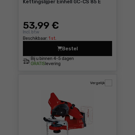
Kettingslijper Einhell GC-CS 85 E
53
,99 €
Incl. btw
Beschikbaar:
1 st.
Bestel
Kettingslijper Einhell GC-CS
Bij u binnen
4-5 dagen
GRATIS
levering
Vergelijk