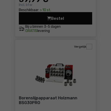
Incl. btw
Beschikbaar:
> 10 st.
Bestel
Kettingslijper Dedra SAS+ 
Bij u binnen
3-5 dagen
GRATIS
levering
Vergelijk
Borenslijpapparaat Holzmann
BSG30PRO