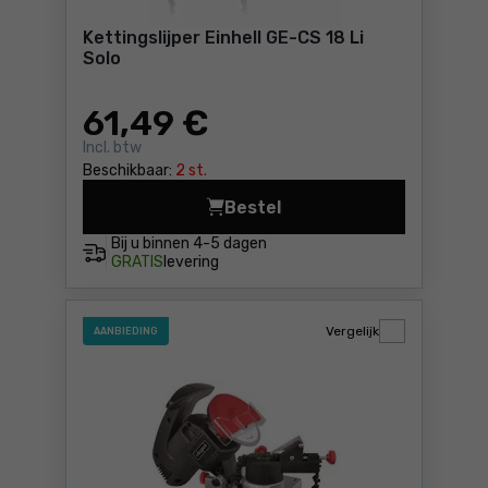
Kettingslijper Einhell GE-CS 18 Li
Solo
61
,49 €
Incl. btw
Beschikbaar:
2 st.
Bestel
Kettingslijper Einhell GE-CS 
Bij u binnen
4-5 dagen
GRATIS
levering
Vergelijk
AANBIEDING