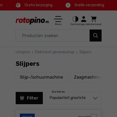
en
Gratis bezorging
Snelle verzending
Ctrl
M
Huis en tuin
Hoofdmenu
Menu
Contrast
Log in
Winkelmand
Elektrisch gereedschap
Filters
Accessoires en toebehoren
rotopino
>
Elektrisch gereedschap
>
Slijpers
Producten
Gereedschap
Slijpers
Voettekst
Aanbiedingen
producten
produ
Slijp-/schuurmachine
Zaagmachines
B
Sitemap
Sorteren
Sorteren uit
Filter
Populariteit grootste