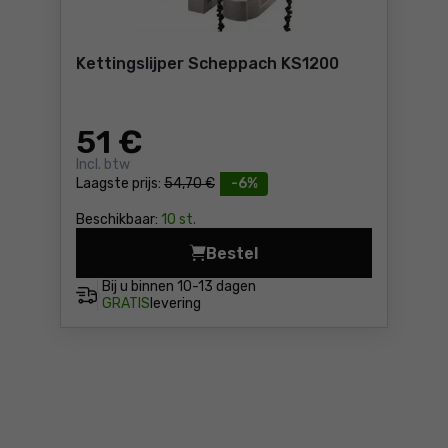
Kettingslijper Scheppach KS1200
51
€
Incl. btw
Laagste prijs:
54,70 €
-6%
Beschikbaar:
10 st.
Bestel
Kettingslijper Scheppach KS
Bij u binnen
10-13 dagen
GRATIS
levering