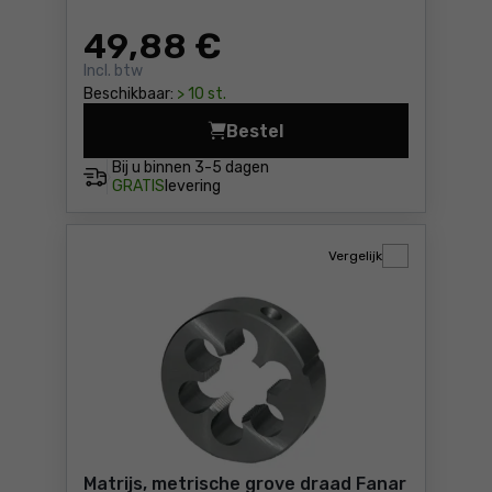
49
,88 €
Incl. btw
Beschikbaar:
> 10 st.
Bestel
Matrijs, metrische grove dr
Bij u binnen
3-5 dagen
GRATIS
levering
Vergelijk
Matrijs, metrische grove draad Fanar