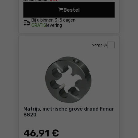
Bestel
Matrijs, metrisch fijne draa
Bij u binnen
3-5 dagen
GRATIS
levering
Vergelijk
Matrijs, metrische grove draad Fanar
8820
46
,91 €