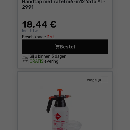
Handtap met ratel m6-m12 Yato YT-
2991
18
,44 €
Incl. btw
Beschikbaar:
3 st.
Bestel
Handtap met ratel m6-m12 Y
Bij u binnen
3 dagen
GRATIS
levering
Vergelijk