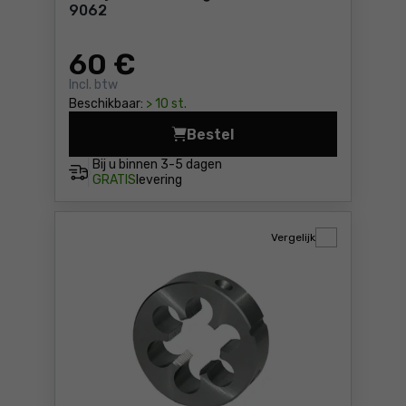
9062
60
€
Incl. btw
Beschikbaar:
> 10 st.
Bestel
Matrijs, metrische grove dr
Bij u binnen
3-5 dagen
GRATIS
levering
Vergelijk