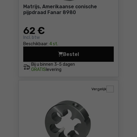
Matrijs, Amerikaanse conische
pijpdraad Fanar 8980
62
€
Incl. btw
Beschikbaar:
4 st.
Bestel
Matrijs, Amerikaanse conisc
Bij u binnen
3-5 dagen
GRATIS
levering
Vergelijk