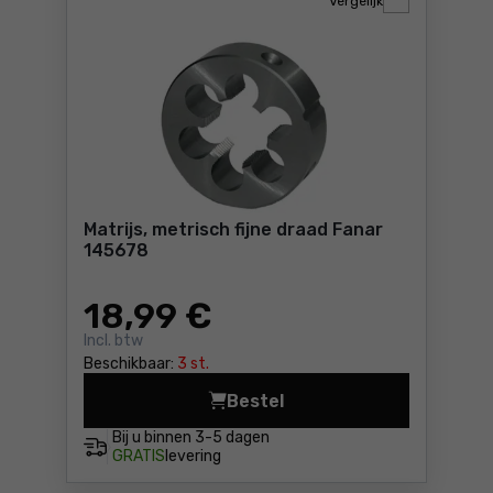
Vergelijk
Matrijs, metrisch fijne draad Fanar
145678
18
,99 €
Incl. btw
Beschikbaar:
3 st.
Bestel
Matrijs, metrisch fijne draa
Bij u binnen
3-5 dagen
GRATIS
levering