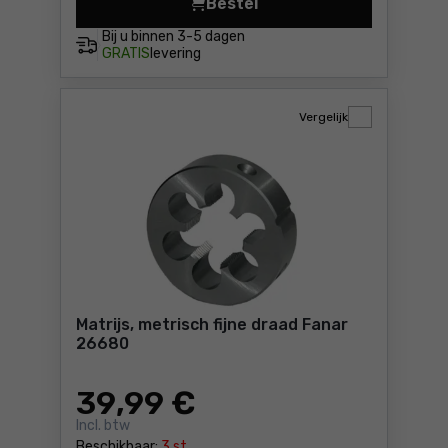
Bestel
Matrijs, metrisch fijne draa
Bij u binnen
3-5 dagen
GRATIS
levering
Vergelijk
Matrijs, metrisch fijne draad Fanar
26680
39
,99 €
Incl. btw
Beschikbaar:
3 st.