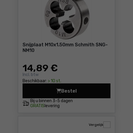
Snijplaat M10x1.50mm Schmith SNG-
NM10
14
,89 €
Incl. btw
Beschikbaar:
> 10 st.
Bestel
Snijplaat M10x1.50mm Schmi
Bij u binnen
3-5 dagen
GRATIS
levering
Vergelijk