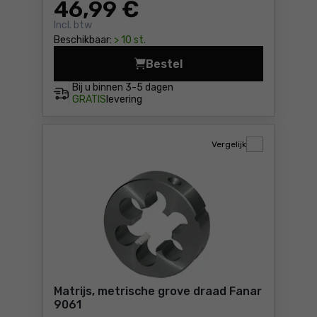
46
,99 €
Incl. btw
Beschikbaar:
> 10 st.
Bestel
Handtappenset met fijne sc
Bij u binnen
3-5 dagen
GRATIS
levering
Vergelijk
Matrijs, metrische grove draad Fanar
9061