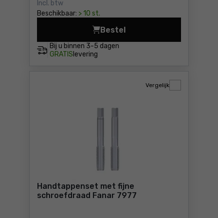
Incl. btw
Beschikbaar:
> 10 st.
Bestel
Matrijs, metrische grove dr
Bij u binnen
3-5 dagen
GRATIS
levering
Vergelijk
Handtappenset met fijne
schroefdraad Fanar 7977