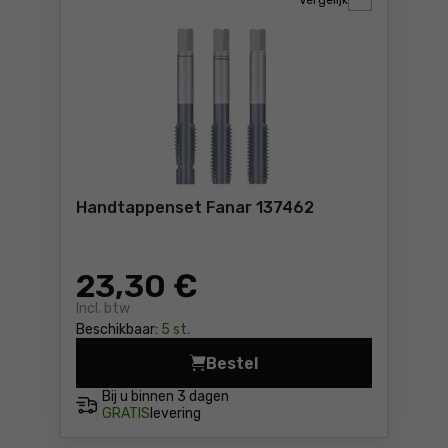
Vergelijk
Handtappenset Fanar 137462
23
,30 €
Incl. btw
Beschikbaar:
5 st.
Bestel
Handtappenset Fanar 13746
Bij u binnen
3 dagen
GRATIS
levering