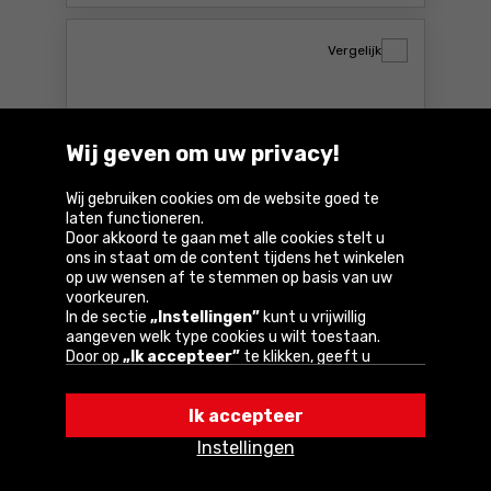
Vergelijk
Wij geven om uw privacy!
Wij gebruiken cookies om de website goed te
laten functioneren.
Door akkoord te gaan met alle cookies stelt u
ons in staat om de content tijdens het winkelen
Machine tap HSS m2, m10 Yato YT-
op uw wensen af te stemmen op basis van uw
voorkeuren.
2956
In de sectie
„Instellingen”
kunt u vrijwillig
aangeven welk type cookies u wilt toestaan.
12
,14 €
Door op
„Ik accepteer”
te klikken, geeft u
toestemming voor het gebruik van cookies
Incl. btw
volgens de instellingen van uw browser.
Beschikbaar:
4 st.
Ik accepteer
U kunt uw keuze te allen tijde wijzigen door op
„Instellingen”
in het cookiebeleid te klikken.
Instellingen
Bestel
Een van onze partners is Google.
Lees meer over
Machine tap HSS m2, m10 Ya
hoe Google uw persoonlijke gegevens verwerkt.
Bij u binnen
4-5 dagen