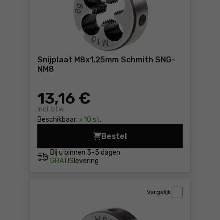
Snijplaat M8x1,25mm Schmith SNG-
NM8
13
,16 €
Incl. btw
Beschikbaar:
> 10 st.
Bestel
Snijplaat M8x1,25mm Schmit
Bij u binnen
3-5 dagen
GRATIS
levering
Vergelijk