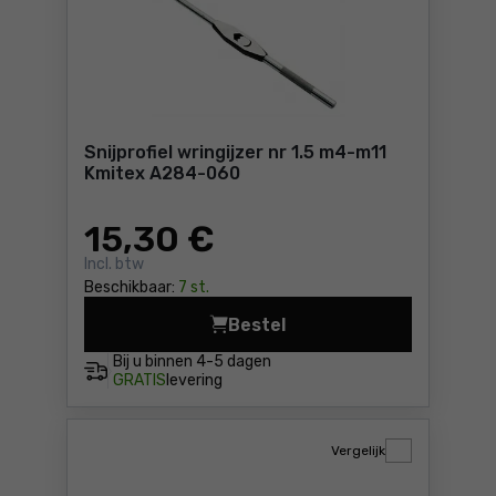
Snijprofiel wringijzer nr 1.5 m4-m11
Kmitex A284-060
15
,30 €
Incl. btw
Beschikbaar:
7 st.
Bestel
Snijprofie
Bij u binnen
4-5 dagen
GRATIS
levering
Vergelijk