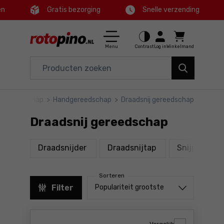
en
Gratis bezorging
Snelle verzending
Ctrl
M
Huis en tuin
Hoofdmenu
Menu
Contrast
Log in
Winkelmand
Elektrisch gereedschap
Filters
Accessoires en toebehoren
Gereedschap
>
Handgereedschap
>
Draadsnij gereedschap
Producten
Gereedschap
Draadsnij gereedschap
Voettekst
Aanbiedingen
producten
producten
pr
Draadsnijder
Draadsnijtap
Snijplaat
Sitemap
Sorteren
Sorteren uit
Filter
Populariteit grootste