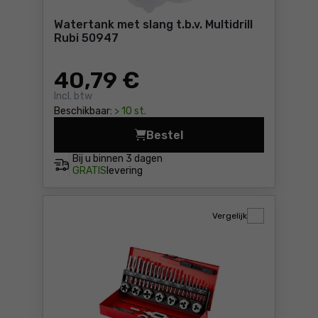
Watertank met slang t.b.v. Multidrill
Rubi 50947
40
,79 €
Incl. btw
Beschikbaar:
> 10 st.
Bestel
Watertank met slang t.b.v. M
Bij u binnen
3 dagen
GRATIS
levering
Vergelijk