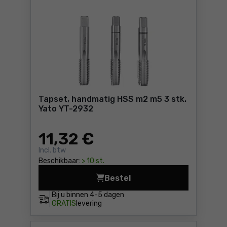
Tapset, handmatig HSS m2 m5 3 stk.
Yato YT-2932
11
,32 €
Incl. btw
Beschikbaar:
> 10 st.
Bestel
Tapset, handmatig HSS m2 m5
Bij u binnen
4-5 dagen
GRATIS
levering