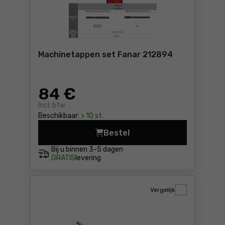
Machinetappen set Fanar 212894
84
€
Incl. btw
Beschikbaar:
> 10 st.
Bestel
Machinetappen set Fanar 2
Bij u binnen
3-5 dagen
GRATIS
levering
Vergelijk