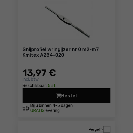
Snijprofiel wringijzer nr 0 m2-m7
Kmitex A284-020
13
,97 €
Incl. btw
Beschikbaar:
5 st.
Bestel
Snijprofie
Bij u binnen
4-5 dagen
GRATIS
levering
Vergelijk