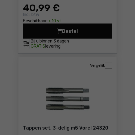
40
,99 €
Incl. btw
Beschikbaar:
> 10 st.
Bestel
Boren-tappen set M3-M10 He
Bij u binnen
3 dagen
GRATIS
levering
Vergelijk
Tappen set, 3-delig m5 Vorel 24320