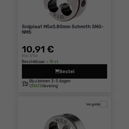
Snijplaat M5x0,80mm Schmith SNG-
NM5
10
,91 €
Incl. btw
Beschikbaar:
> 10 st.
Bestel
Snijplaat M5x0,80mm Schmit
Bij u binnen
3-5 dagen
GRATIS
levering
Vergelijk