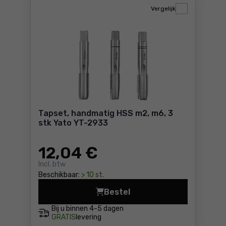
Vergelijk
Tapset, handmatig HSS m2, m6, 3
stk Yato YT-2933
12
,04 €
Incl. btw
Beschikbaar:
> 10 st.
Bestel
Tapset, handmatig HSS m2, 
Bij u binnen
4-5 dagen
GRATIS
levering