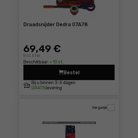
Draadsnijder Dedra 07A78
69
,49 €
Incl. btw
Beschikbaar:
> 10 st.
Bestel
Draadsnijder Dedra 07A78 P
Bij u binnen
3-5 dagen
GRATIS
levering
Vergelijk