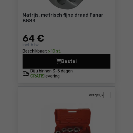
Matrijs, metrisch fijne draad Fanar
8884
64
€
Incl. btw
Beschikbaar:
> 10 st.
Bestel
Matrijs, metrisch fijne dra
Bij u binnen
3-5 dagen
GRATIS
levering
Vergelijk