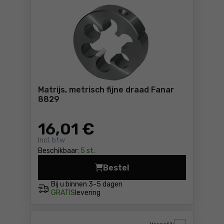
Matrijs, metrisch fijne draad Fanar
8829
16
,01 €
Incl. btw
Beschikbaar:
5 st.
Bestel
Matrijs, metrisch fijne draa
Bij u binnen
3-5 dagen
GRATIS
levering