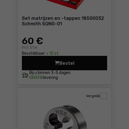
Set matrijzen en -tappen 18500032
Schmith SQNG-01
60
€
Incl. btw
Beschikbaar:
> 10 st.
Bestel
Set matrijzen en -tappen 1
Bij u binnen
3-5 dagen
GRATIS
levering
Vergelijk