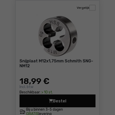
Vergelijk
Snijplaat M12x1,75mm Schmith SNG-
NM12
18
,99 €
Incl. btw
Beschikbaar:
> 10 st.
Bestel
Snijplaat M12x1,75mm Schmi
Bij u binnen
3-5 dagen
GRATIS
levering