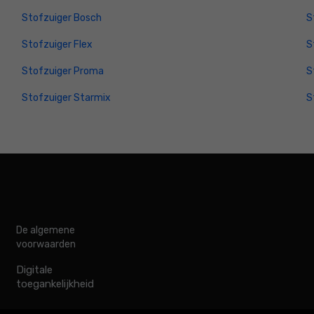
Stofzuiger Bosch
S
Stofzuiger Flex
S
Stofzuiger Proma
S
Stofzuiger Starmix
S
De algemene
voorwaarden
Digitale
toegankelijkheid