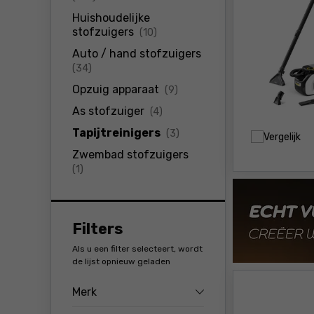
Huishoudelijke
producten
stofzuigers
(10)
Auto / hand stofzuigers
producten
(34)
producten
Opzuig apparaat
(9)
producten
As stofzuiger
(4)
producten
Tapijtreinigers
(3)
Vergelijk
Zwembad stofzuigers
producten
(1)
Filters
Als u een filter selecteert, wordt
de lijst opnieuw geladen
Merk