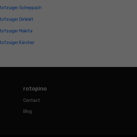
tofzuiger Scheppach
tofzuiger DeWalt
tofzuiger Makita
tofzuiger Kärcher
rotopino
Contact
Blog