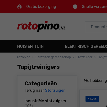
Gratis bezorging
Snelle verzen
Control
M
Hoofdmenu
Filters
HUIS EN TUIN
ELEKTRISCH GEREE
Producten
rotopino
>
Elektrisch gereedschap
>
Stofzuiger
>
Tapijt
Voettekst
Tapijtreinigers
Sitemap
We hebben 
Categorieën
Terug naar
Stofzuiger
NIEUWS
Industriële stofzuigers
producten
(105)