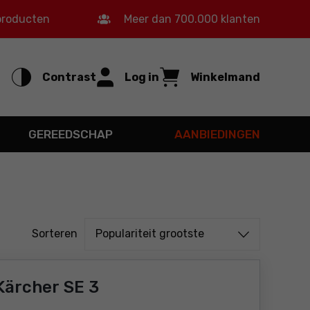
 producten
Meer dan 700.000 klanten
Contrast
Log in
Winkelmand
GEREEDSCHAP
AANBIEDINGEN
Sorteren uit
Sorteren
Populariteit grootste
Kärcher SE 3