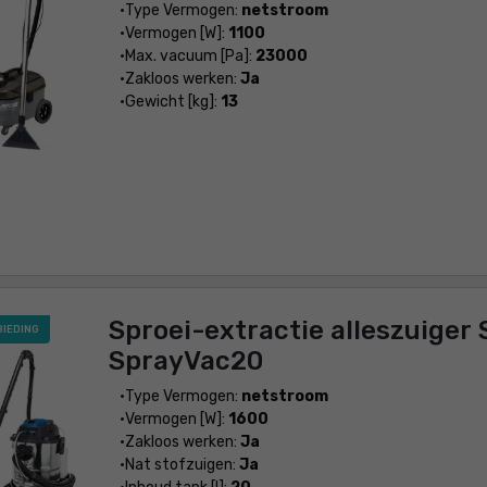
Type Vermogen:
netstroom
Vermogen [W]:
1100
Max. vacuum [Pa]:
23000
Zakloos werken:
Ja
Gewicht [kg]:
13
Sproei-extractie alleszuiger
BIEDING
SprayVac20
Type Vermogen:
netstroom
Vermogen [W]:
1600
Zakloos werken:
Ja
Nat stofzuigen:
Ja