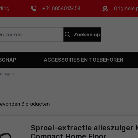
ding
+31 0854013454
Originele
Zoeken op
DSCHAP
ACCESSOIRES EN TOEBEHOREN
reinigers
gevonden
3
producten
Sproei-extractie alleszuiger 
Compact Home Floor