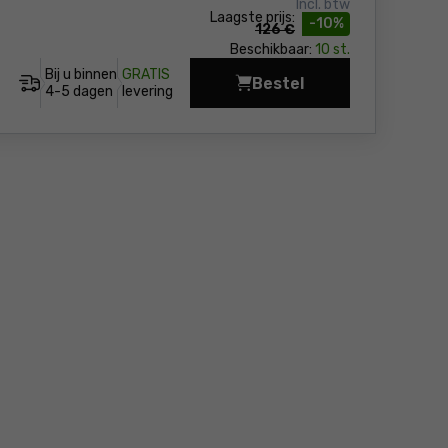
Incl. btw
Laagste prijs:
-10%
126 €
Beschikbaar:
10 st.
Bij u binnen
GRATIS
Bestel
Sproei-extractie alle
4-5 dagen
levering