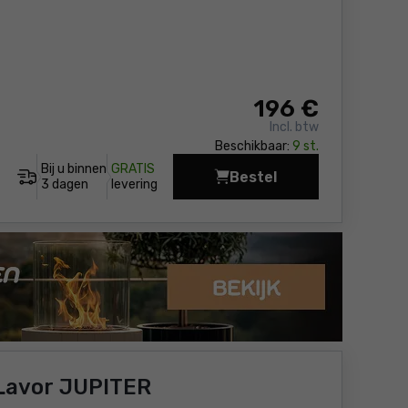
196
€
Incl. btw
Beschikbaar:
9 st.
Bij u binnen
GRATIS
Bestel
Sproei-extractie alle
3 dagen
levering
 Lavor JUPITER