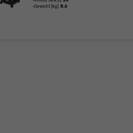
Inhoud tank [l]:
20
Gewicht [kg]:
8.6