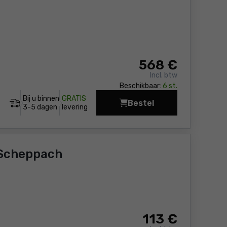
568
€
Incl. btw
Beschikbaar:
6 st.
Bij u binnen
GRATIS
Bestel
Sproei-extractie alle
3-5 dagen
levering
 Scheppach
113
€