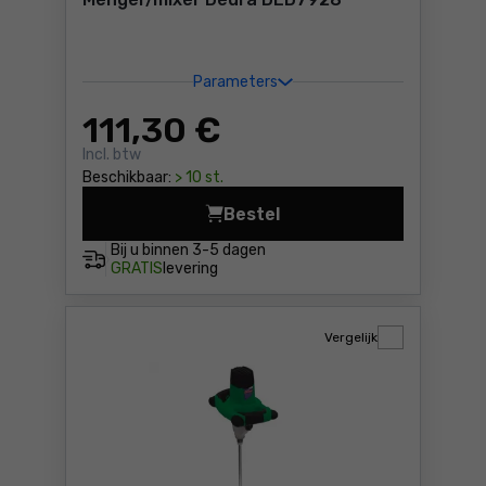
Parameters
111
,30 €
Incl. btw
Beschikbaar:
> 10 st.
Bestel
Menger/mixer Dedra DED7928
Bij u binnen
3-5 dagen
GRATIS
levering
Vergelijk