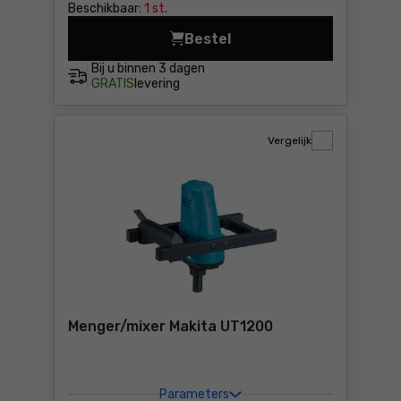
Beschikbaar:
1 st.
Bestel
Menger/mixer DeWalt DWD24
Bij u binnen
3 dagen
GRATIS
levering
Vergelijk
Menger/mixer Makita UT1200
Parameters