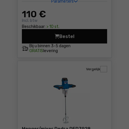
Parameters
110
€
Incl. btw
Beschikbaar:
> 10 st.
Bestel
Menger/mixer Pansam A1400
Bij u binnen
3-5 dagen
GRATIS
levering
Vergelijk
Menger/mixer Dedra DED7928