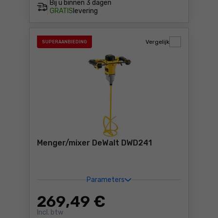
Bij u binnen
3 dagen
GRATIS
levering
Vergelijk
SUPERAANBIEDING
Menger/mixer DeWalt DWD241
Parameters
269
,49 €
Incl. btw