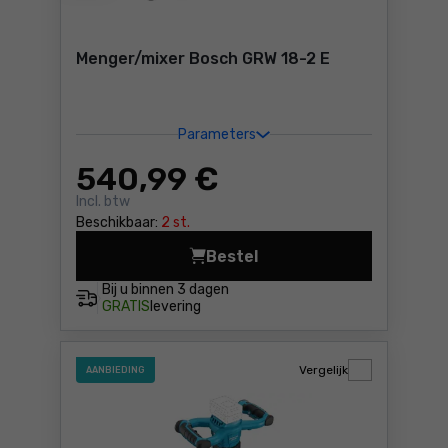
Menger/mixer Bosch GRW 18-2 E
Parameters
540
,99 €
Incl. btw
Beschikbaar:
2 st.
Bestel
Menger/mixer Bosch GRW 18-
Bij u binnen
3 dagen
GRATIS
levering
Vergelijk
AANBIEDING