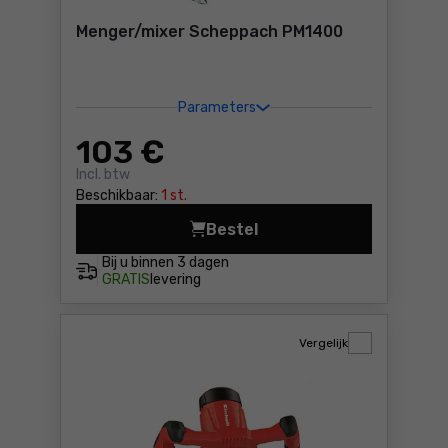
Menger/mixer Scheppach PM1400
Parameters
103
€
Incl. btw
Beschikbaar:
1 st.
Bestel
Menger/mixer Scheppach PM
Bij u binnen
3 dagen
GRATIS
levering
Vergelijk