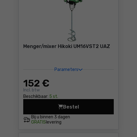
Menger/mixer Hikoki UM16VST2 UAZ
Parameters
152
€
Incl. btw
Beschikbaar:
5 st.
Bestel
Menger/mixer Hikoki UM16VS
Bij u binnen
3 dagen
GRATIS
levering