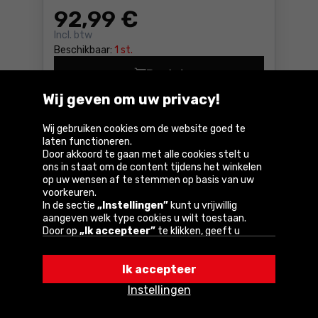
92
,99 €
Incl. btw
Beschikbaar:
1 st.
Bestel
Menger/mixer Einhell TC-MX 
Wij geven om uw privacy!
Bij u binnen
4-5 dagen
GRATIS
levering
Wij gebruiken cookies om de website goed te
laten functioneren.
Door akkoord te gaan met alle cookies stelt u
Vergelijk
ons in staat om de content tijdens het winkelen
op uw wensen af te stemmen op basis van uw
voorkeuren.
In de sectie
„Instellingen”
kunt u vrijwillig
aangeven welk type cookies u wilt toestaan.
Door op
„Ik accepteer”
te klikken, geeft u
toestemming voor het gebruik van cookies
volgens de instellingen van uw browser.
Ik accepteer
U kunt uw keuze te allen tijde wijzigen door op
„Instellingen”
in het cookiebeleid te klikken.
Instellingen
Een van onze partners is Google.
Lees meer over
Menger/mixer Scheppach PM1200
hoe Google uw persoonlijke gegevens verwerkt.