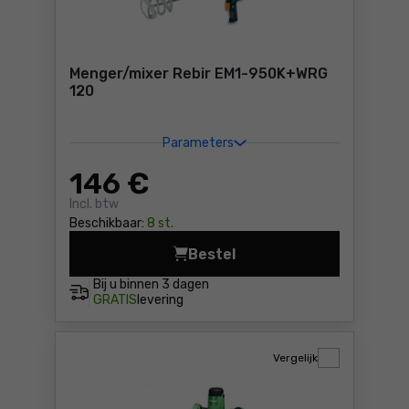
Menger/mixer Rebir EM1-950K+WRG
120
Parameters
146
€
Incl. btw
Beschikbaar:
8 st.
Bestel
Menger/mixer Rebir EM1-95
Bij u binnen
3 dagen
GRATIS
levering
Vergelijk