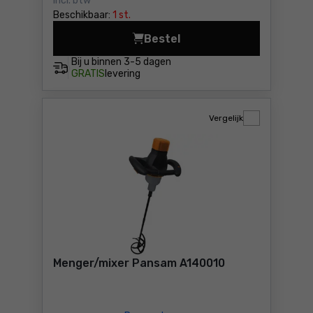
Incl. btw
Beschikbaar:
1 st.
Bestel
Menger/mixer Dedra SAS+ A
Bij u binnen
3-5 dagen
GRATIS
levering
Vergelijk
Menger/mixer Pansam A140010