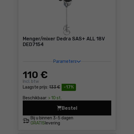
Menger/mixer Dedra SAS+ ALL 18V
DED7154
Parameters
110
€
Incl. btw
Laagste prijs:
133 €
-17%
Beschikbaar:
> 10 st.
Bestel
Menger/mixer Dedra SAS+ A
Bij u binnen
3-5 dagen
GRATIS
levering