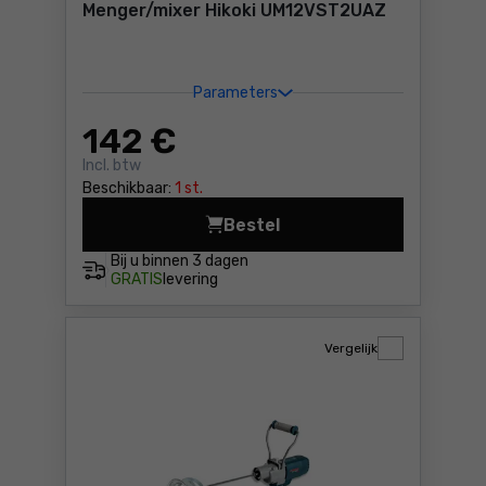
Menger/mixer Hikoki UM12VST2UAZ
Parameters
142
€
Incl. btw
Beschikbaar:
1 st.
Bestel
Menger/mixer Hikoki UM12V
Bij u binnen
3 dagen
GRATIS
levering
Vergelijk