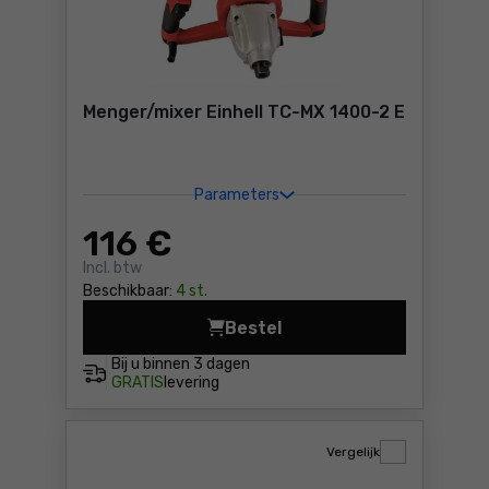
Menger/mixer Einhell TC-MX 1400-2 E
Parameters
116
€
Incl. btw
Beschikbaar:
4 st.
Bestel
Menger/mixer Einhell TC-MX
Bij u binnen
3 dagen
GRATIS
levering
Vergelijk