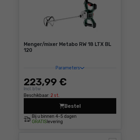
Menger/mixer Metabo RW 18 LTX BL
120
Parameters
223
,99 €
Incl. btw
Beschikbaar:
2 st.
Bestel
Menger/mixer Metabo RW 18 
Bij u binnen
4-5 dagen
GRATIS
levering