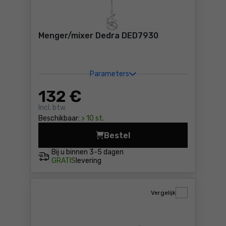
Menger/mixer Dedra DED7930
Parameters
132
€
Incl. btw
Beschikbaar:
> 10 st.
Bestel
Menger/mixer Dedra DED793
Bij u binnen
3-5 dagen
GRATIS
levering
Vergelijk