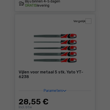
Bij u binnen
4-5 dagen
GRATIS
levering
Vergelijk
Vijlen voor metaal 5 stk. Yato YT-
6238
Parameters
28
,55 €
Incl. btw