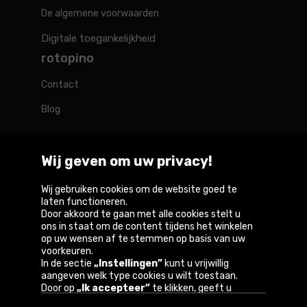
De algemene voorwaarden
Digitale toegankelijkheid
rotopino
Contact
Blog
Wij geven om uw privacy!
Rotopino in de wereld
Wij gebruiken cookies om de website goed te
laten functioneren.
Door akkoord te gaan met alle cookies stelt u
Belgique
België
Deutschland
France
Österreich
ons in staat om de content tijdens het winkelen
op uw wensen af te stemmen op basis van uw
voorkeuren.
In de sectie
„Instellingen”
kunt u vrijwillig
aangeven welk type cookies u wilt toestaan.
Copyright © 2026
Door op
„Ik accepteer”
te klikken, geeft u
toestemming voor het gebruik van cookies
Privacybeleid en gebruiksvoorwaarden van de