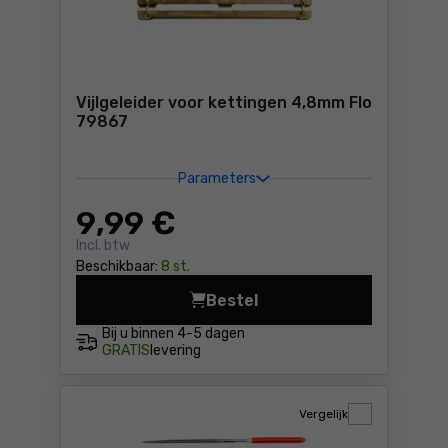
Vijlgeleider voor kettingen 4,8mm Flo
79867
Parameters
9
,99 €
Incl. btw
Beschikbaar:
8 st.
Bestel
Vijlgeleider voor kettingen
Bij u binnen
4-5 dagen
GRATIS
levering
Vergelijk