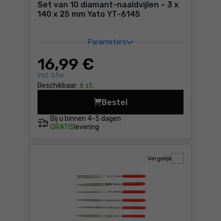
Set van 10 diamant-naaldvijlen – 3 x
140 x 25 mm Yato YT-6145
Parameters
16
,99 €
Incl. btw
Beschikbaar:
6 st.
Bestel
Set van 10 diamant-naaldvij
Bij u binnen
4-5 dagen
GRATIS
levering
Vergelijk