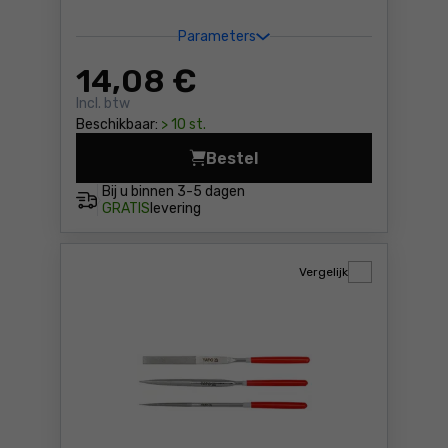
Parameters
14
,08 €
Incl. btw
Beschikbaar:
> 10 st.
Bestel
Hardmetalen platte vijl, gro
Bij u binnen
3-5 dagen
GRATIS
levering
Vergelijk