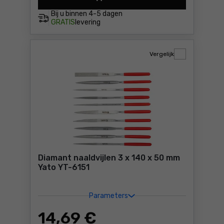
Diamant-naaldvijlen – 5 x 1
Bij u binnen
4-5 dagen
GRATIS
levering
Vergelijk
Diamant naaldvijlen 3 x 140 x 50 mm
Yato YT-6151
Parameters
14
,69 €