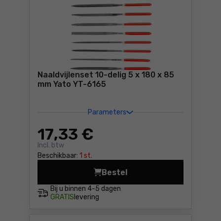
Naaldvijlenset 10-delig 5 x 180 x 85
mm Yato YT-6165
Parameters
17
,33 €
Incl. btw
Beschikbaar:
1 st.
Bestel
Naaldvijlenset 10-delig 5 x 
Bij u binnen
4-5 dagen
GRATIS
levering