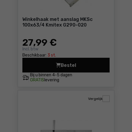
Winkelhaak met aanslag MKSc
100x63/4 Kmitex G290-020
27
,99 €
Incl. btw
Beschikbaar:
3 st.
Bestel
Wink
Bij u binnen
4-5 dagen
GRATIS
levering
Vergelijk