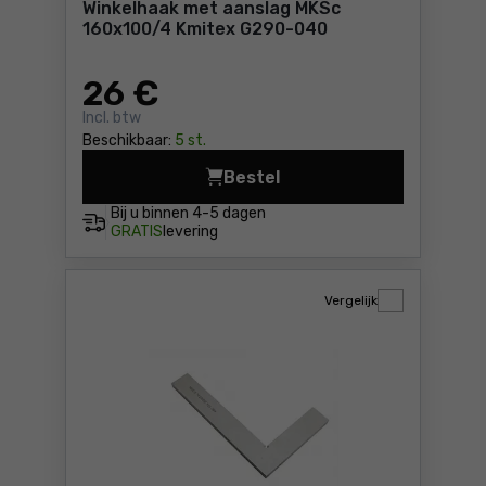
Winkelhaak met aanslag MKSc
160x100/4 Kmitex G290-040
26
€
Incl. btw
Beschikbaar:
5 st.
Bestel
Wink
Bij u binnen
4-5 dagen
GRATIS
levering
Vergelijk