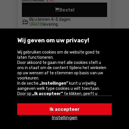
Beschikbaar:
2 st.
Bestel
Bij u binnen
4-5 dagen
GRATIS
levering
Wij geven om uw privacy!
Vergelijk
Wij gebruiken cookies om de website goed te
laten functioneren.
Door akkoord te gaan met alle cookies stelt u
ons in staat om de content tijdens het winkelen
op uw wensen af te stemmen op basis van uw
voorkeuren.
In de sectie
„Instellingen”
kunt u vrijwillig
aangeven welk type cookies u wilt toestaan.
Door op
„Ik accepteer”
te klikken, geeft u
toestemming voor het gebruik van cookies
Winkelhaak 1000x375 Kmitex G335-
volgens de instellingen van uw browser.
020
Ik accepteer
U kunt uw keuze te allen tijde wijzigen door op
„Instellingen”
in het cookiebeleid te klikken.
Instellingen
Een van onze partners is Google.
Lees meer over
41
,81 €
hoe Google uw persoonlijke gegevens verwerkt.