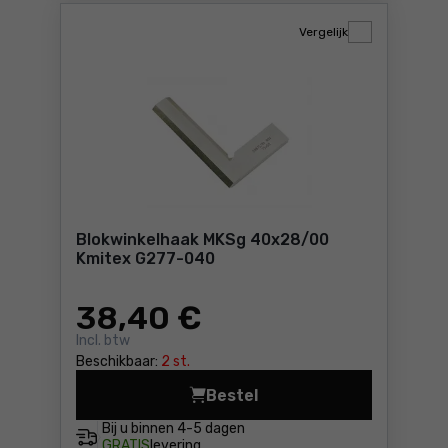
Vergelijk
Blokwinkelhaak MKSg 40x28/00
Kmitex G277-040
38
,40 €
Incl. btw
Beschikbaar:
2 st.
Bestel
Blokwinkelhaak
Bij u binnen
4-5 dagen
GRATIS
levering