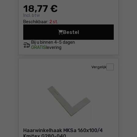
18
,77 €
Incl. btw
Beschikbaar:
2 st.
Bestel
Schrijfhaak MKSa 1
Bij u binnen
4-5 dagen
GRATIS
levering
Vergelijk
Haarwinkelhaak MKSa 160x100/4
Kmitex G280-040