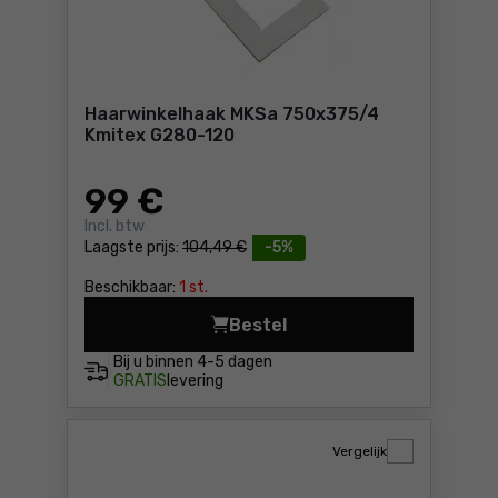
Haarwinkelhaak MKSa 750x375/4
Kmitex G280-120
99
€
Incl. btw
Laagste prijs:
104,49 €
-5%
Beschikbaar:
1 st.
Bestel
Haarwinkelhaak MKSa 750x3
Bij u binnen
4-5 dagen
GRATIS
levering
Vergelijk