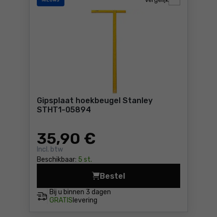
Vergelijk
NIEUWS
Gipsplaat hoekbeugel Stanley
STHT1-05894
35
,90 €
Incl. btw
Beschikbaar:
5 st.
Bestel
Gipsplaat hoekbeugel Stanl
Bij u binnen
3 dagen
GRATIS
levering