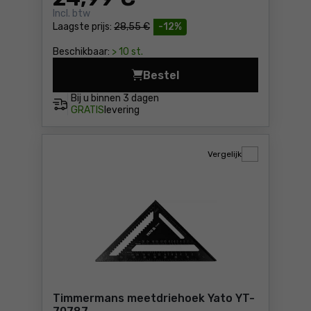
Incl. btw
Laagste prijs:
28,55 €
-12%
Beschikbaar:
> 10 st.
Bestel
Hoekmeter 200*300mm [l] S
Bij u binnen
3 dagen
GRATIS
levering
Vergelijk
Timmermans meetdriehoek Yato YT-