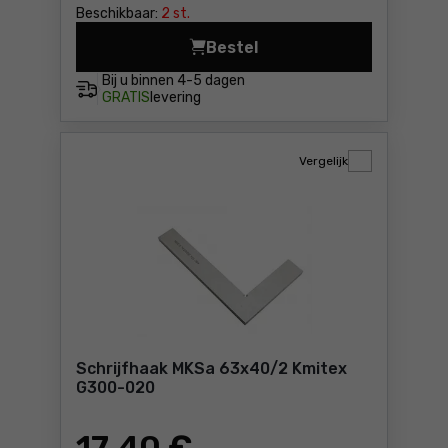
Beschikbaar:
2 st.
Bestel
Verstekhaak Yato YT-70825 
Bij u binnen
4-5 dagen
GRATIS
levering
Vergelijk
Schrijfhaak MKSa 63x40/2 Kmitex
G300-020
17
,40 €