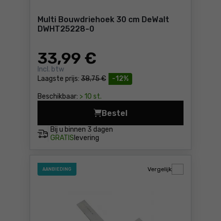
Multi Bouwdriehoek 30 cm DeWalt
DWHT25228-0
33
,99 €
Incl. btw
Laagste prijs:
38,75 €
-12%
Beschikbaar:
> 10 st.
Bestel
Multi Bouwdriehoek 30 cm 
Bij u binnen
3 dagen
GRATIS
levering
Vergelijk
AANBIEDING