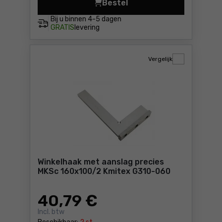
Bestel
Flenshaak 300x300 Km
Bij u binnen
4-5 dagen
GRATIS
levering
Vergelijk
Winkelhaak met aanslag precies
MKSc 160x100/2 Kmitex G310-060
40
,79 €
Incl. btw