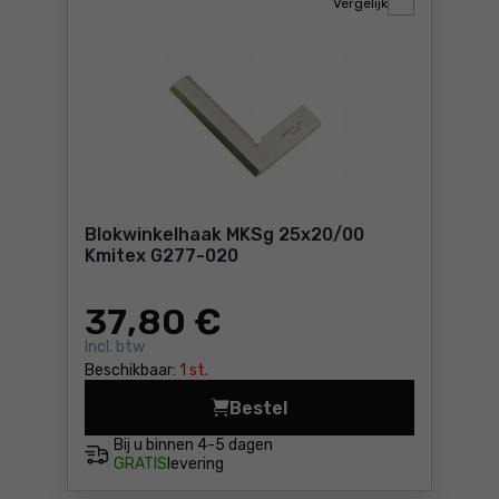
Vergelijk
Blokwinkelhaak MKSg 25x20/00
Kmitex G277-020
37
,80 €
Incl. btw
Beschikbaar:
1 st.
Bestel
Blokwinkelhaak 
Bij u binnen
4-5 dagen
GRATIS
levering