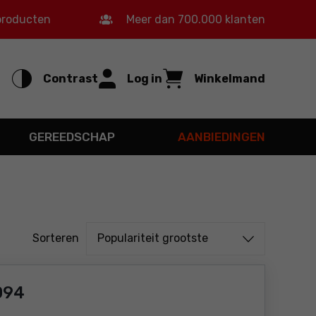
 producten
Meer dan 700.000 klanten
Contrast
Log in
Winkelmand
GEREEDSCHAP
AANBIEDINGEN
Sorteren uit
Sorteren
Populariteit grootste
094