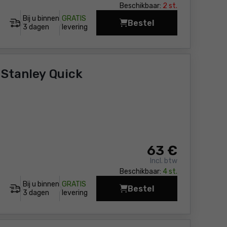
Beschikbaar:
2 st.
Bij u binnen
GRATIS
Bestel
Gereedschapsrugzak o
3 dagen
levering
Stanley Quick
63
€
Incl. btw
Beschikbaar:
4 st.
Bij u binnen
GRATIS
Bestel
Gereedschapsrugzak F
3 dagen
levering