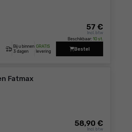
57
€
Incl. btw
Beschikbaar:
10 st.
Bij u binnen
GRATIS
Bestel
Gereedschapstas DeWa
3 dagen
levering
en Fatmax
58
,90 €
Incl. btw