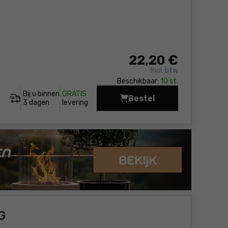
22
,20 €
Incl. btw
Beschikbaar:
10 st.
Bij u binnen
GRATIS
Bestel
Gereedschapstas Hiko
3 dagen
levering
G