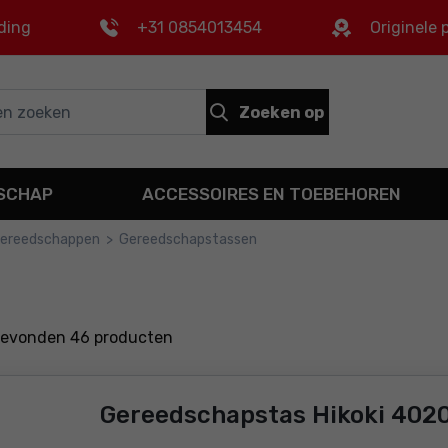
ding
+31 0854013454
Originele
Zoeken op
DSCHAP
ACCESSOIRES EN TOEBEHOREN
 gereedschappen
>
Gereedschapstassen
gevonden
46
producten
Gereedschapstas Hikoki 402