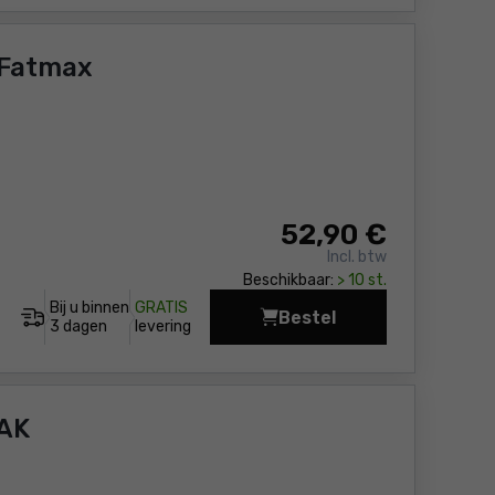
 Fatmax
52
,90 €
Incl. btw
Beschikbaar:
> 10 st.
Bij u binnen
GRATIS
Bestel
Gereedschap rugzak S
3 dagen
levering
AK