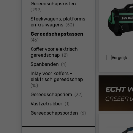
Gereedschapskisten
producten
(299)
Steekwagens, platforms
producten
en kruiwagens
(53)
Gereedschapstassen
producten
(46)
Koffer voor elektrisch
producten
gereedschap
(2)
Vergelijk
producten
Spanbanden
(4)
Inlay voor koffers -
elektrisch gereedschap
producten
(10)
producten
Gereedschapsriem
(37)
producten
Vastzetrubber
(1)
producten
Gereedschapsborden
(6)