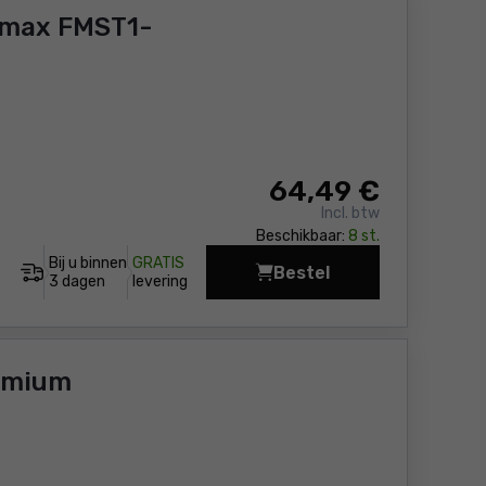
tmax FMST1-
64
,49 €
Incl. btw
Beschikbaar:
8 st.
Bij u binnen
GRATIS
Bestel
Gereedschapstas Stan
3 dagen
levering
emium