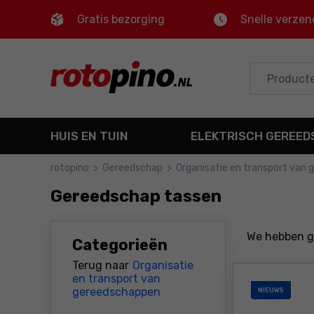
Gratis bezorging
Snelle verzen
Control
M
Hoofdmenu
Filters
HUIS EN TUIN
ELEKTRISCH GEREE
Producten
rotopino
>
Gereedschap
>
Organisatie en transport van
Voettekst
Gereedschap tassen
Sitemap
We hebben 
Categorieën
Terug naar
Organisatie
en transport van
gereedschappen
NIEUWS