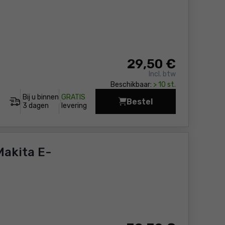
29
,50 €
Incl. btw
Beschikbaar:
> 10 st.
Bij u binnen
GRATIS
Bestel
Gereedschapstas Bosc
3 dagen
levering
akita E-