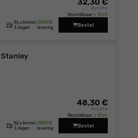
32
,30 €
Incl. btw
Beschikbaar:
> 10 st.
Bij u binnen
GRATIS
Bestel
Smartphonehouder met
3 dagen
levering
y
48
,30 €
Incl. btw
Beschikbaar:
> 10 st.
Bij u binnen
GRATIS
Bestel
3 dagen
levering