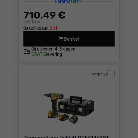
Parameters
710
,49 €
Incl. btw
Beschikbaar:
2 st.
Bestel
Popnageltang DeWalt DCF40
Bij u binnen
4-5 dagen
GRATIS
levering
Vergelijk
Popnageltang DeWalt DCF414E2GT