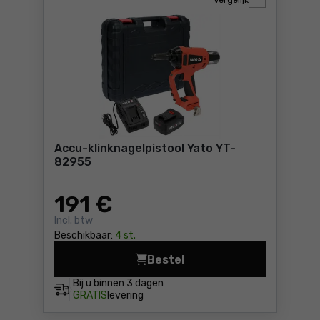
Vergelijk
Accu-klinknagelpistool Yato YT-
82955
191
€
Incl. btw
Beschikbaar:
4 st.
Bestel
Accu-klinknagelpistool Yato
Bij u binnen
3 dagen
GRATIS
levering