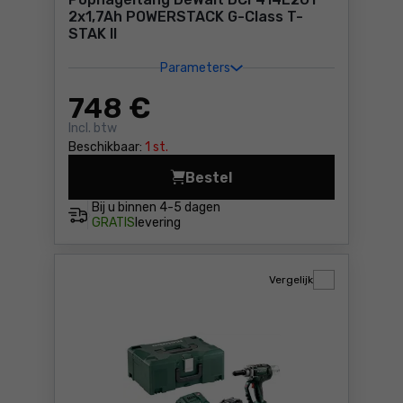
2x1,7Ah POWERSTACK G-Class T-
STAK II
Parameters
748
€
Incl. btw
Beschikbaar:
1 st.
Bestel
Popnageltang DeWalt DCF41
Bij u binnen
4-5 dagen
GRATIS
levering
Vergelijk