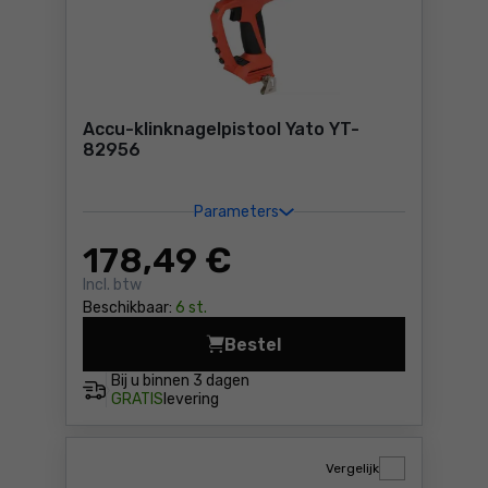
Accu-klinknagelpistool Yato YT-
82956
Parameters
178
,49 €
Incl. btw
Beschikbaar:
6 st.
Bestel
Accu-klinknagelpistool Yat
Bij u binnen
3 dagen
GRATIS
levering
Vergelijk