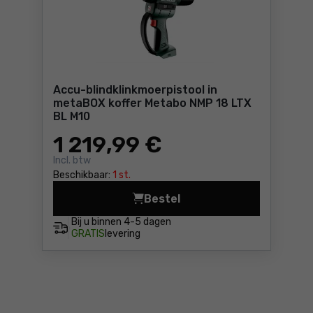
Accu-blindklinkmoerpistool in
metaBOX koffer Metabo NMP 18 LTX
BL M10
1 219
,99 €
Incl. btw
Beschikbaar:
1 st.
Bestel
Accu-blindklinkmoerpistool
Bij u binnen
4-5 dagen
GRATIS
levering