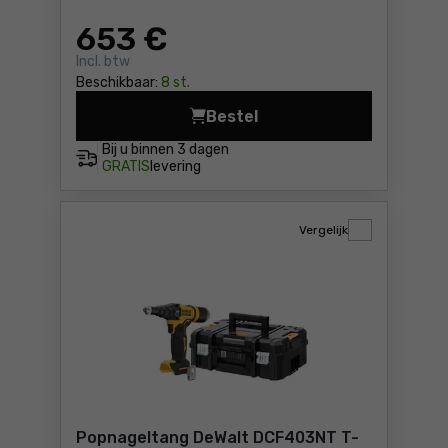
653
€
Incl. btw
Beschikbaar:
8 st.
Bestel
Popnageltang DeWalt DCF41
Bij u binnen
3 dagen
GRATIS
levering
Vergelijk
Popnageltang DeWalt DCF403NT T-