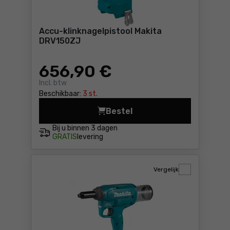
Accu-klinknagelpistool Makita
DRV150ZJ
656
,90 €
Incl. btw
Beschikbaar:
3 st.
Bestel
Accu-klinknagelpistool Mak
Bij u binnen
3 dagen
GRATIS
levering
Vergelijk