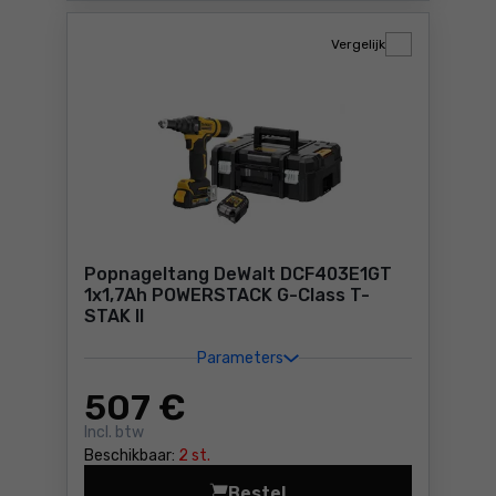
Vergelijk
Popnageltang DeWalt DCF403E1GT
1x1,7Ah POWERSTACK G-Class T-
STAK II
Parameters
507
€
Incl. btw
Beschikbaar:
2 st.
Bestel