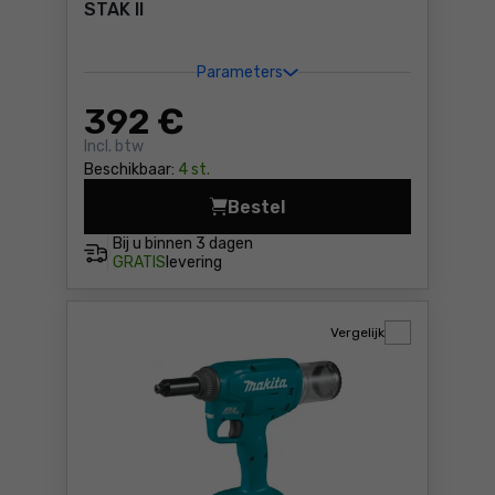
STAK II
Parameters
392
€
Incl. btw
Beschikbaar:
4 st.
Bestel
Popnageltang DeWalt DCF40
Bij u binnen
3 dagen
GRATIS
levering
Vergelijk