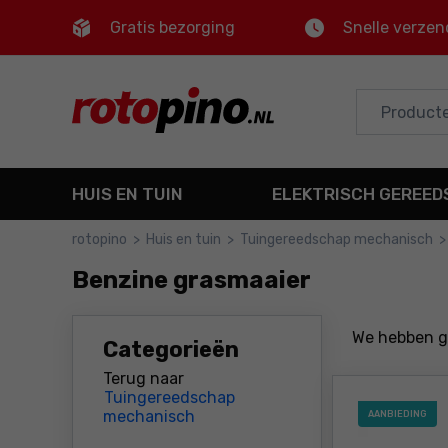
Gratis bezorging
Snelle verzen
Control
M
Hoofdmenu
Filters
HUIS EN TUIN
ELEKTRISCH GEREE
Producten
rotopino
>
Huis en tuin
>
Tuingereedschap mechanisch
>
Voettekst
Benzine grasmaaier
Sitemap
We hebben 
Categorieën
Terug naar
Tuingereedschap
mechanisch
AANBIEDING