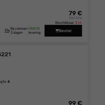
79
€
Incl. btw
Beschikbaar:
2 st.
Bij u binnen
GRATIS
Bestel
Elektrische grasmaaie
3 dagen
levering
5221
ogte:
6
99
€