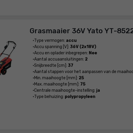
Grasmaaier 36V Yato YT-852
Type vermogen:
accu
Accu spanning [V]:
36V (2x18V)
Accu en oplader inbegrepen:
Nee
Aantal accuaansluitingen:
2
Snijbreedte [cm]:
37
Aantal stappen voor het aanpassen van de maaiho
Min. maaihoogte [mm]:
25
Max. maaihoogte [mm]:
75
Centrale maaihoogte-instelling:
ja
Type behuizing:
polypropyleen