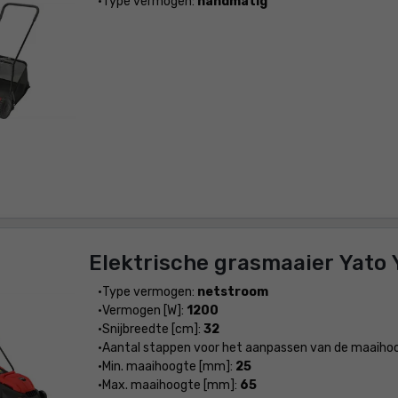
Type vermogen:
handmatig
Elektrische grasmaaier Yato
Type vermogen:
netstroom
Vermogen [W]:
1200
Snijbreedte [cm]:
32
Aantal stappen voor het aanpassen van de maaiho
Min. maaihoogte [mm]:
25
Max. maaihoogte [mm]:
65