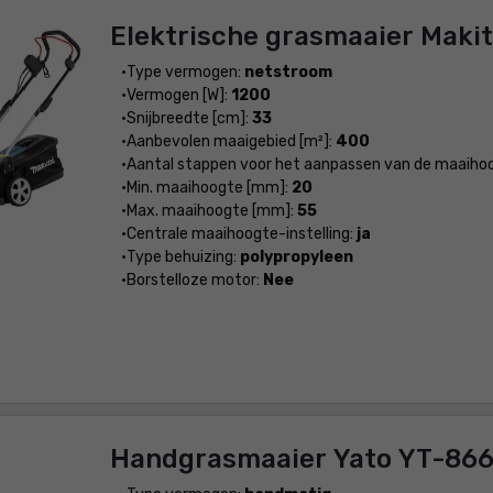
Elektrische grasmaaier Maki
Type vermogen:
netstroom
Vermogen [W]:
1200
Snijbreedte [cm]:
33
Aanbevolen maaigebied [m²]:
400
Aantal stappen voor het aanpassen van de maaiho
Min. maaihoogte [mm]:
20
Max. maaihoogte [mm]:
55
Centrale maaihoogte-instelling:
ja
Type behuizing:
polypropyleen
Borstelloze motor:
Nee
Handgrasmaaier Yato YT-86