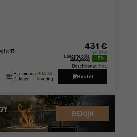
431
€
ogte:
13
Incl. btw
Laagste prijs:
-5%
456,99 €
Beschikbaar:
9 st.
Bij u binnen
GRATIS
Bestel
Grasmaaier - accu Ma
3 dagen
levering