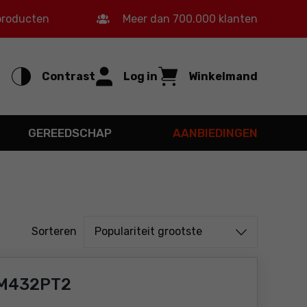
 producten
Meer dan 700.000 klanten
Contrast
Log in
Winkelmand
GEREEDSCHAP
AANBIEDINGEN
Sorteren uit
Sorteren
Populariteit grootste
LM432PT2