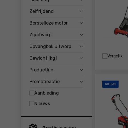
Zelfrijdend
Borstelloze motor
Zijuitworp
Opvangbak uitworp
Vergelijk
Gewicht [kg]
Productlijn
Promotieactie
NIEUWS
Aanbieding
Nieuws
Gratis
levering