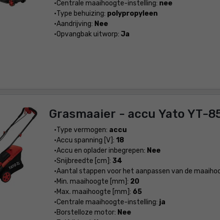
Centrale maaihoogte-instelling:
nee
Type behuizing:
polypropyleen
Aandrijving:
Nee
Opvangbak uitworp:
Ja
Grasmaaier - accu Yato YT-8
Type vermogen:
accu
Accu spanning [V]:
18
Accu en oplader inbegrepen:
Nee
Snijbreedte [cm]:
34
Aantal stappen voor het aanpassen van de maaiho
Min. maaihoogte [mm]:
20
Max. maaihoogte [mm]:
65
Centrale maaihoogte-instelling:
ja
Borstelloze motor:
Nee