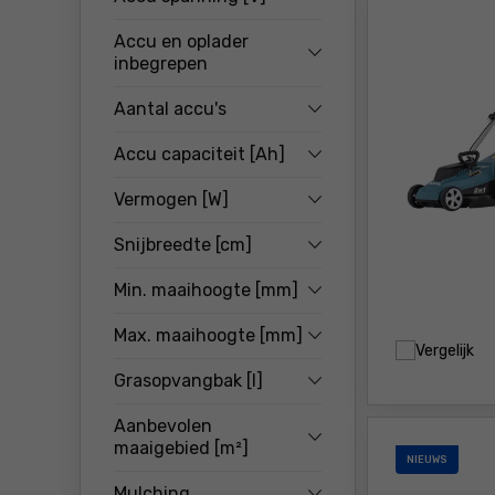
Accu en oplader
inbegrepen
Aantal accu's
Accu capaciteit [Ah]
Vermogen [W]
Snijbreedte [cm]
Min. maaihoogte [mm]
Max. maaihoogte [mm]
Vergelijk
Grasopvangbak [l]
Aanbevolen
maaigebied [m²]
NIEUWS
Mulching