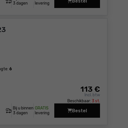
Bestel
Elektrische grasmaaie
3 dagen
levering
23
ogte:
6
113
€
Incl. btw
Beschikbaar:
3 st.
Bij u binnen
GRATIS
Bestel
Grasmaaier 36V Yato Y
3 dagen
levering