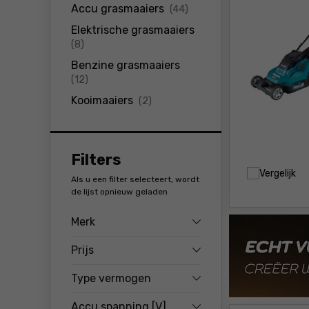
producten
Accu grasmaaiers
(44)
Elektrische grasmaaiers
producten
(8)
Benzine grasmaaiers
producten
(12)
producten
Kooimaaiers
(2)
Filters
Vergelijk
Als u een filter selecteert, wordt
de lijst opnieuw geladen
Merk
Prijs
Type vermogen
Accu spanning [V]