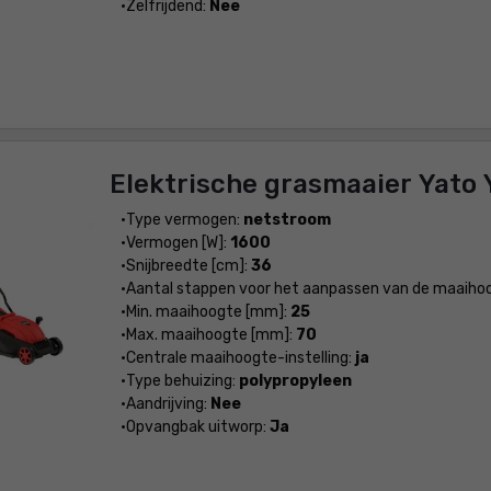
Zelfrijdend:
Nee
Elektrische grasmaaier Yato
Type vermogen:
netstroom
Vermogen [W]:
1600
Snijbreedte [cm]:
36
Aantal stappen voor het aanpassen van de maaiho
Min. maaihoogte [mm]:
25
Max. maaihoogte [mm]:
70
Centrale maaihoogte-instelling:
ja
Type behuizing:
polypropyleen
Aandrijving:
Nee
Opvangbak uitworp:
Ja