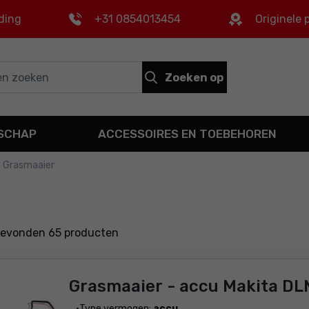
ding
+31 0854013454
Originele
Zoeken op
DSCHAP
ACCESSOIRES EN TOEBEHOREN
Grasmaaier
gevonden
65
producten
Grasmaaier - accu Makita D
Type vermogen:
accu