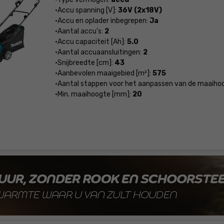
Accu spanning [V]:
36V (2x18V)
Accu en oplader inbegrepen:
Ja
Aantal accu's:
2
Accu capaciteit [Ah]:
5.0
Aantal accuaansluitingen:
2
Snijbreedte [cm]:
43
Aanbevolen maaigebied [m²]:
575
Aantal stappen voor het aanpassen van de maaiho
Min. maaihoogte [mm]:
20