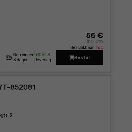
55
€
Incl. btw
Beschikbaar:
1 st.
Bij u binnen
GRATIS
Bestel
Handgrasmaaier Yato 
3 dagen
levering
 YT-852081
ogte:
3