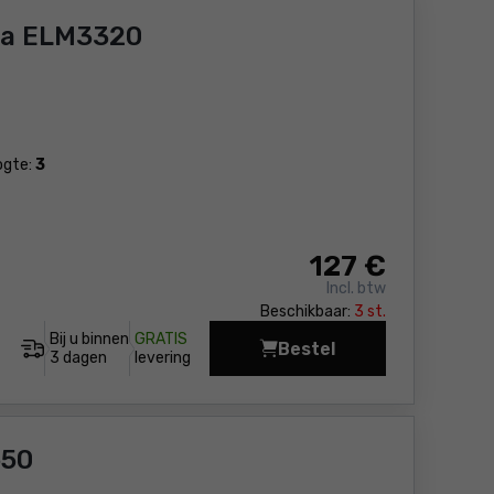
ta ELM3320
ogte:
3
127
€
Incl. btw
Beschikbaar:
3 st.
Bij u binnen
GRATIS
Bestel
Elektrische grasmaaie
3 dagen
levering
650