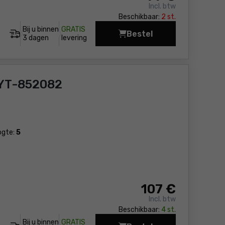
Incl. btw
Beschikbaar:
2 st.
Bij u binnen
GRATIS
Bestel
Grasmaaier - accu Yat
3 dagen
levering
 YT-852082
ogte:
5
107
€
Incl. btw
Beschikbaar:
4 st.
Bij u binnen
GRATIS