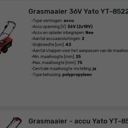
Grasmaaier 36V Yato YT-852
Type vermogen:
accu
Accu spanning [V]:
36V (2x18V)
Accu en oplader inbegrepen:
Nee
Aantal accuaansluitingen:
2
Snijbreedte [cm]:
43
Aantal stappen voor het aanpassen van de maaiho
Min. maaihoogte [mm]:
25
Max. maaihoogte [mm]:
75
Centrale maaihoogte-instelling:
ja
Type behuizing:
polypropyleen
Grasmaaier - accu Yato YT-8