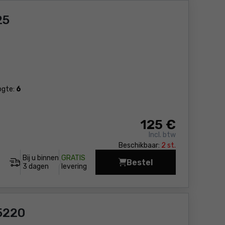
25
ogte:
6
125
€
Incl. btw
Beschikbaar:
2 st.
Bij u binnen
GRATIS
Bestel
Grasmaaier 36V Yato 
3 dagen
levering
5220