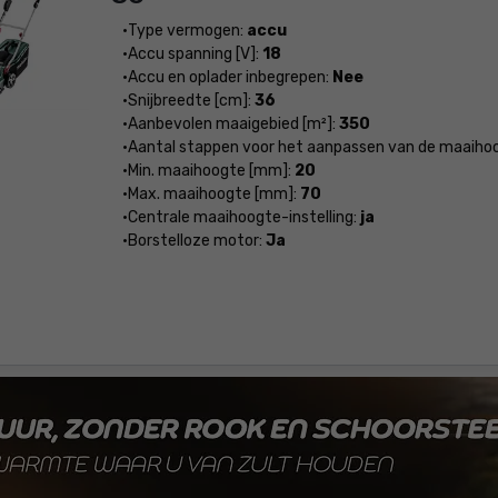
Type vermogen:
accu
Accu spanning [V]:
18
Accu en oplader inbegrepen:
Nee
Snijbreedte [cm]:
36
Aanbevolen maaigebied [m²]:
350
Aantal stappen voor het aanpassen van de maaiho
Min. maaihoogte [mm]:
20
Max. maaihoogte [mm]:
70
Centrale maaihoogte-instelling:
ja
Borstelloze motor:
Ja