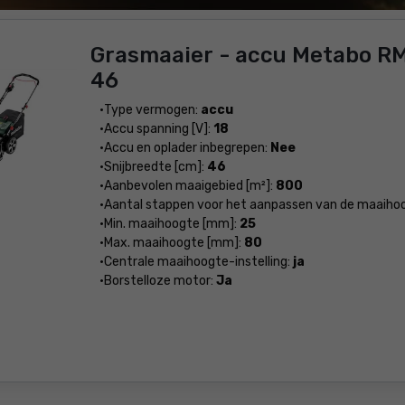
Grasmaaier - accu Metabo RM
46
Type vermogen:
accu
Accu spanning [V]:
18
Accu en oplader inbegrepen:
Nee
Snijbreedte [cm]:
46
Aanbevolen maaigebied [m²]:
800
Aantal stappen voor het aanpassen van de maaiho
Min. maaihoogte [mm]:
25
Max. maaihoogte [mm]:
80
Centrale maaihoogte-instelling:
ja
Borstelloze motor:
Ja