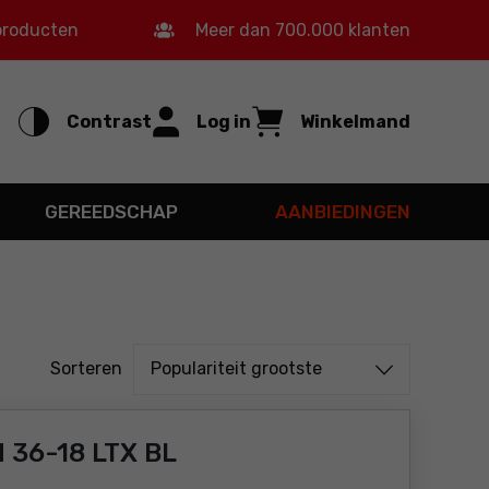
 producten
Meer dan 700.000 klanten
Contrast
Log in
Winkelmand
GEREEDSCHAP
AANBIEDINGEN
Sorteren uit
Sorteren
Populariteit grootste
 36-18 LTX BL