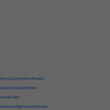
elta schuurmachine Metabo
eteluchtpistool Metabo
oren Metabo
etaaldoorslijpmachine Metabo