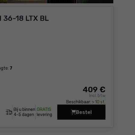
 36-18 LTX BL
ogte:
7
409
€
Incl. btw
Beschikbaar:
> 10 st.
Bij u binnen
GRATIS
Bestel
Grasmaaier - accu Me
4-5 dagen
levering