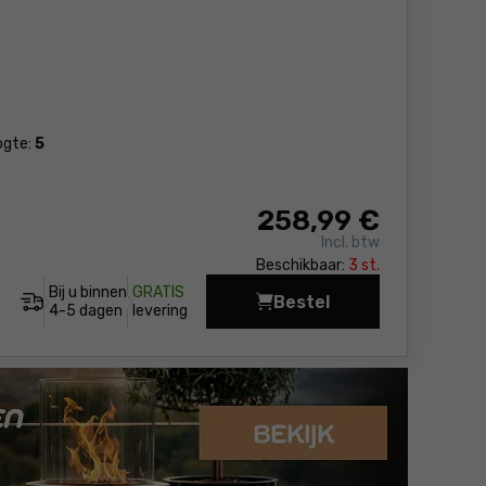
ogte:
5
258
,99 €
Incl. btw
Beschikbaar:
3 st.
Bij u binnen
GRATIS
Bestel
Grasmaaier - accu Met
4-5 dagen
levering