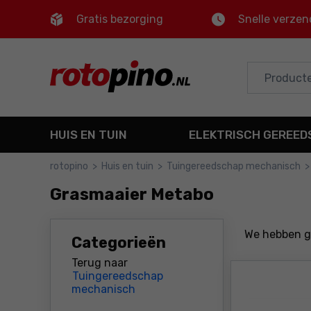
Gratis bezorging
Snelle verzen
Control
M
Hoofdmenu
Filters
HUIS EN TUIN
ELEKTRISCH GEREE
Producten
rotopino
>
Huis en tuin
>
Tuingereedschap mechanisch
>
Voettekst
Grasmaaier Metabo
Sitemap
We hebben 
Categorieën
Terug naar
Tuingereedschap
mechanisch