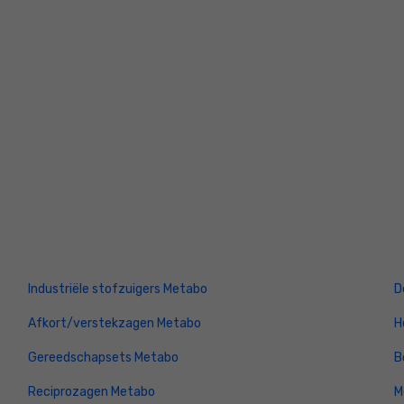
Industriële stofzuigers Metabo
D
Afkort/verstekzagen Metabo
H
Gereedschapsets Metabo
B
Reciprozagen Metabo
M