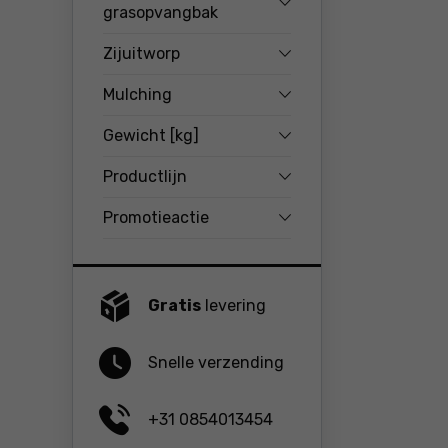
grasopvangbak
Zijuitworp
Mulching
Gewicht [kg]
Productlijn
Promotieactie
Gratis
levering
Snelle verzending
+31 0854013454