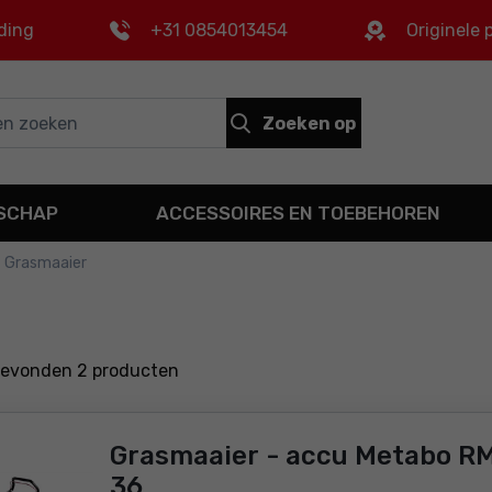
ding
+31 0854013454
Originele
Zoeken op
DSCHAP
ACCESSOIRES EN TOEBEHOREN
Grasmaaier
gevonden
2
producten
Grasmaaier - accu Metabo RM
36