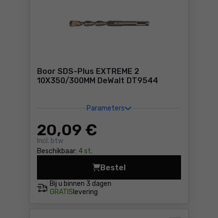
Boor SDS-Plus EXTREME 2
10X350/300MM DeWalt DT9544
Parameters
20
,09 €
Incl. btw
Beschikbaar:
4 st.
Bestel
B
Bij u binnen
3 dagen
GRATIS
levering