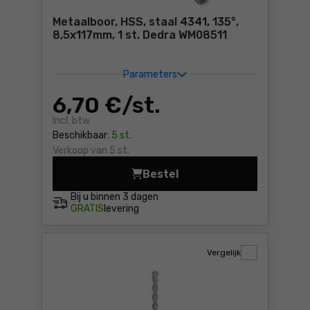
Metaalboor, HSS, staal 4341, 135°,
8,5x117mm, 1 st. Dedra WM08511
Parameters
6
,70 €
/ st.
Incl. btw
Beschikbaar:
5 st.
Verkoop van 5 st.
Bestel
Metaalboor, HSS, staal 4341
Bij u binnen
3 dagen
GRATIS
levering
Vergelijk