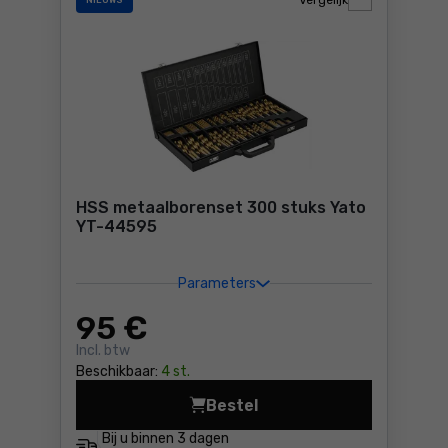
Vergelijk
NIEUWS
HSS metaalborenset 300 stuks Yato
YT-44595
Parameters
95
€
Incl. btw
Beschikbaar:
4 st.
Bestel
HSS metaalborenset 300 st
Bij u binnen
3 dagen