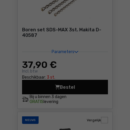
Boren set SDS-MAX 3st. Makita D-
40587
Parameters
37
,90 €
Incl. btw
Beschikbaar:
3 st.
Bestel
Boren set SDS-MAX 3st. Mak
Bij u binnen
3 dagen
GRATIS
levering
Vergelijk
NIEUWS