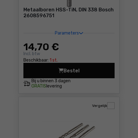
Metaalboren HSS-TiN, DIN 338 Bosch
2608596751
Parameters
14
,70 €
Incl. btw
Beschikbaar:
1 st.
Bestel
Metaalboren HSS-TiN, DIN 3
Bij u binnen
3 dagen
GRATIS
levering
Vergelijk