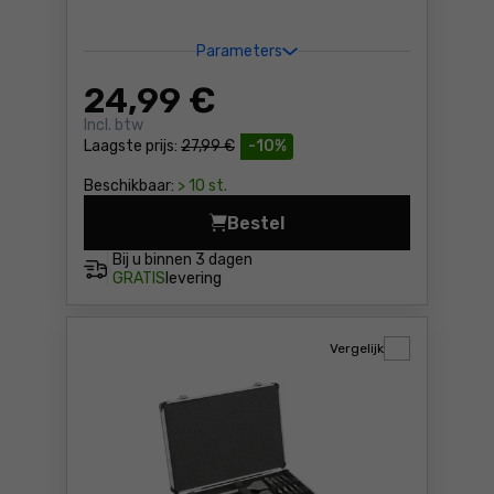
Parameters
24
,99 €
Incl. btw
Laagste prijs:
27,99 €
-10%
Beschikbaar:
> 10 st.
Bestel
Borenset voormetaal HSS-R
Bij u binnen
3 dagen
GRATIS
levering
Vergelijk