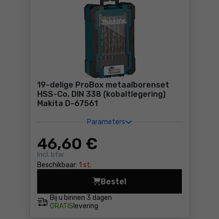
19-delige ProBox metaalborenset
HSS-Co, DIN 338 (kobaltlegering)
Makita D-67561
Parameters
46
,60 €
Incl. btw
Beschikbaar:
1 st.
Bestel
19-delige ProBox metaalbor
Bij u binnen
3 dagen
GRATIS
levering