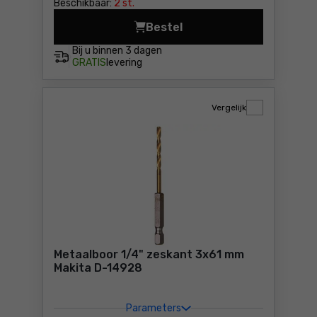
Beschikbaar:
2 st.
Bestel
Houtboor DeWalt DT4514 Pri
Bij u binnen
3 dagen
GRATIS
levering
Vergelijk
Metaalboor 1/4" zeskant 3x61 mm
Makita D-14928
Parameters