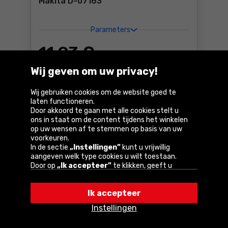
Makita D-07163
Parameters
11
,93 €
Incl. btw
Wij geven om uw privacy!
Beschikbaar:
> 10 st.
Bestel
Wij gebruiken cookies om de website goed te
Boor voor hout "Economy" 3
laten functioneren.
Bij u binnen
3 dagen
Door akkoord te gaan met alle cookies stelt u
GRATIS
levering
ons in staat om de content tijdens het winkelen
op uw wensen af te stemmen op basis van uw
voorkeuren.
In de sectie
„Instellingen”
kunt u vrijwillig
Vergelijk
aangeven welk type cookies u wilt toestaan.
Door op
„Ik accepteer”
te klikken, geeft u
toestemming voor het gebruik van cookies
volgens de instellingen van uw browser.
Ik accepteer
U kunt uw keuze te allen tijde wijzigen door op
„Instellingen”
in het cookiebeleid te klikken.
Instellingen
Een van onze partners is Google.
Lees meer over
hoe Google uw persoonlijke gegevens verwerkt.