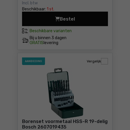
Incl. btw
Beschikbaar:
1 st.
Bestel
Boor voor beton Makita SDS
Beschikbare varianten
Bij u binnen
3 dagen
GRATIS
levering
Vergelijk
AANBIEDING
Borenset voormetaal HSS-R 19-delig
Bosch 2607019435