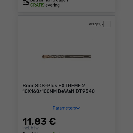
Bij u binnen
3 dagen
GRATIS
levering
Vergelijk
Boor SDS-Plus EXTREME 2
10X160/100MM DeWalt DT9540
Parameters
11
,83 €
Incl. btw