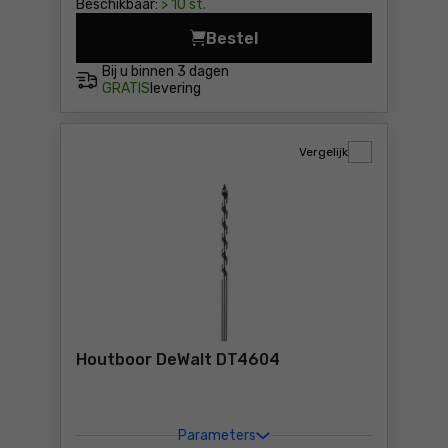
Beschikbaar:
> 10 st.
Bestel
B
Bij u binnen
3 dagen
GRATIS
levering
Vergelijk
Houtboor DeWalt DT4604
Parameters