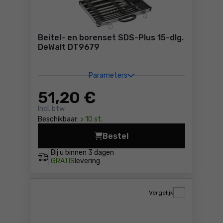
Beitel- en borenset SDS-Plus 15-dlg.
DeWalt DT9679
Parameters
51
,20 €
Incl. btw
Beschikbaar:
> 10 st.
Bestel
Beitel- en borenset SDS-Plu
Bij u binnen
3 dagen
GRATIS
levering
Vergelijk