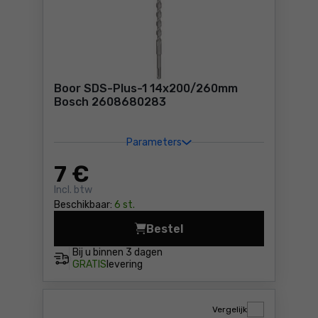
Boor SDS-Plus-1 14x200/260mm
Bosch 2608680283
Parameters
7
€
Incl. btw
Beschikbaar:
6 st.
Bestel
Boor SDS-Plus-1 14x20
Bij u binnen
3 dagen
GRATIS
levering
Vergelijk