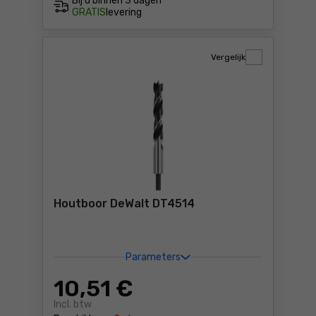
Bij u binnen
3 dagen
GRATIS
levering
Vergelijk
Houtboor DeWalt DT4514
Parameters
10
,51 €
Incl. btw