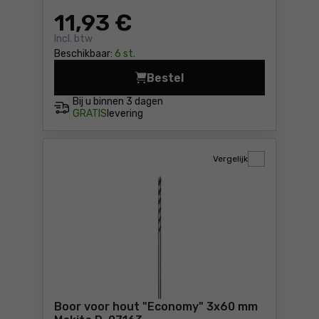
11
,93 €
Incl. btw
Beschikbaar:
6 st.
Bestel
Houtboor DeWalt DT4604 Pri
Bij u binnen
3 dagen
GRATIS
levering
Vergelijk
Boor voor hout "Economy" 3x60 mm