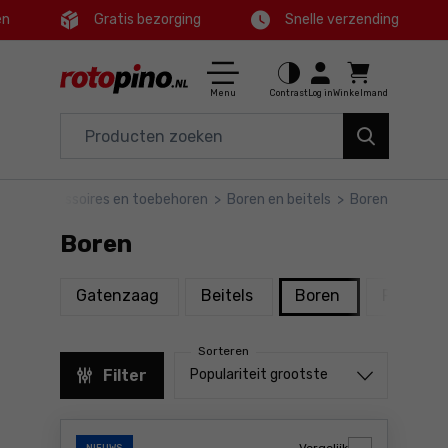
en
Gratis bezorging
Snelle verzending
Ctrl
M
Huis en tuin
Hoofdmenu
Menu
Contrast
Log in
Winkelmand
Elektrisch gereedschap
Filters
Accessoires en toebehoren
no
>
Accessoires en toebehoren
>
Boren en beitels
>
Boren
Producten
Gereedschap
Boren
Voettekst
Aanbiedingen
producten
producten
producten
Gatenzaag
Beitels
Boren
Plaatboo
Sitemap
Sorteren
Sorteren uit
Filter
Populariteit grootste