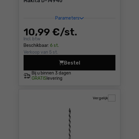
Makita D-14940
Parameters
10
,99 €
/ st.
Incl. btw
Beschikbaar:
6 st.
Verkoop van 5 st.
Bestel
Metaalboor 1/4" zeskant 4x
Bij u binnen
3 dagen
GRATIS
levering
Vergelijk