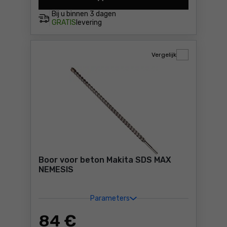
Metaal borenset DeWalt DT7
Bij u binnen
3 dagen
GRATIS
levering
Vergelijk
Boor voor beton Makita SDS MAX
NEMESIS
Parameters
84
€