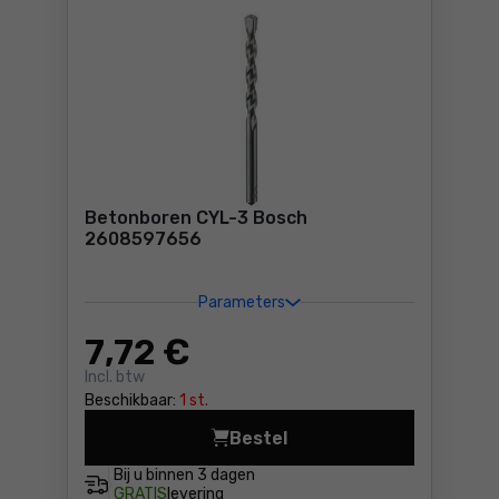
Betonboren CYL-3 Bosch
2608597656
Parameters
7
,72 €
Incl. btw
Beschikbaar:
1 st.
Bestel
Betonboren CYL-3 Bosch 26
Bij u binnen
3 dagen
GRATIS
levering