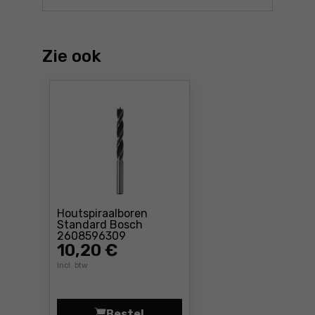
Zie ook
Houtspiraalboren
Standard Bosch
Prijs: 10 ,20 €
2608596309
10
,20 €
Incl. btw
Bestel