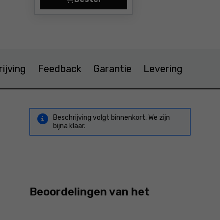
Houtspiraalboren Standard Bosch
ijving
Feedback
Garantie
Levering
Beschrijving volgt binnenkort. We zijn
bijna klaar.
Beoordelingen van het