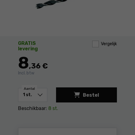
GRATIS
Vergelijk
levering
8
,36 €
Incl. btw
Aantal
Bestel
Houtboor DeWalt DT4
Beschikbaar:
8 st.