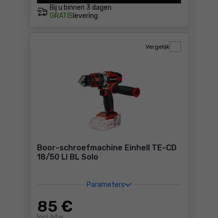
Bij u binnen
3 dagen
GRATIS
levering
Vergelijk
Boor-schroefmachine Einhell TE-CD
18/50 LI BL Solo
Parameters
85
€
Incl. btw