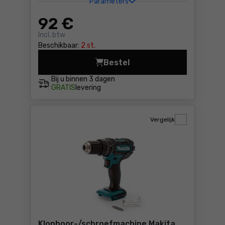
Parameters
92
€
Incl. btw
Beschikbaar:
2 st.
Bestel
Klopboor-/schroefmachine 
Bij u binnen
3 dagen
GRATIS
levering
Vergelijk
Klopboor-/schroefmachine Makita