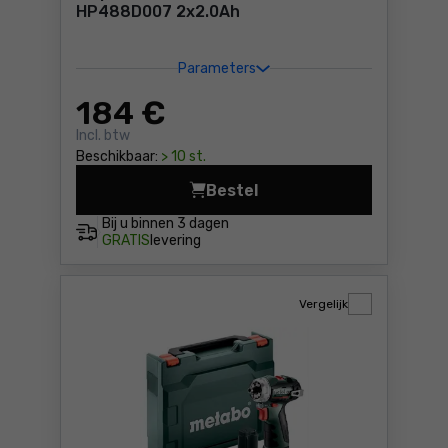
HP488D007 2x2.0Ah
Parameters
184
€
Incl. btw
Beschikbaar:
> 10 st.
Bestel
Klopboor-/schroefmachine 
Bij u binnen
3 dagen
GRATIS
levering
Vergelijk