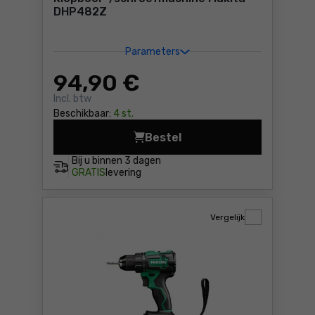
DHP482Z
Parameters
94
,90 €
Incl. btw
Beschikbaar:
4 st.
Bestel
Klopboor-/schroefmachine 
Bij u binnen
3 dagen
GRATIS
levering
Vergelijk