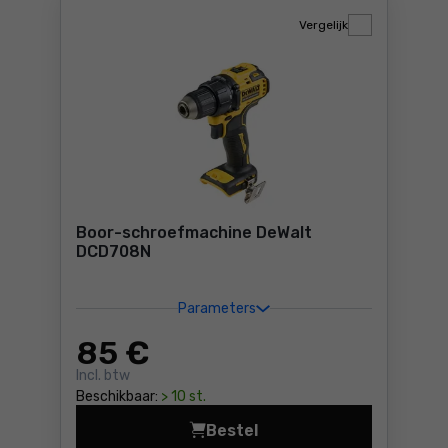
Vergelijk
Boor-schroefmachine DeWalt
DCD708N
Parameters
85
€
Incl. btw
Beschikbaar:
> 10 st.
Bestel
Boor-schroefmachine DeWal