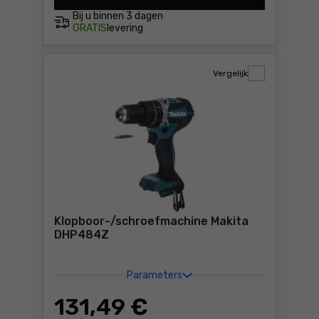
Bij u binnen
3 dagen
GRATIS
levering
Vergelijk
Klopboor-/schroefmachine Makita
DHP484Z
Parameters
131
,49 €