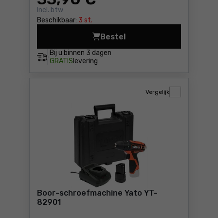
Incl. btw
Beschikbaar:
3 st.
Bestel
Boor-schroefmachine Yato 
Bij u binnen
3 dagen
GRATIS
levering
Vergelijk
Boor-schroefmachine Yato YT-
82901