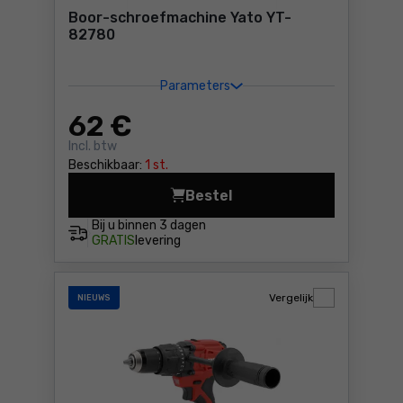
Boor-schroefmachine Yato YT-
82780
Parameters
62
€
Incl. btw
Beschikbaar:
1 st.
Bestel
Boor-schroefmachine Yato 
Bij u binnen
3 dagen
GRATIS
levering
Vergelijk
NIEUWS