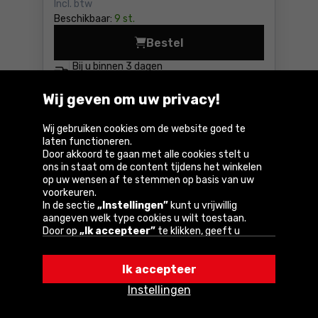
Incl. btw
Beschikbaar:
9 st.
Bestel
Klopboor-/schroefmachine 
Bij u binnen
3 dagen
GRATIS
levering
Wij geven om uw privacy!
Vergelijk
Wij gebruiken cookies om de website goed te
laten functioneren.
Door akkoord te gaan met alle cookies stelt u
ons in staat om de content tijdens het winkelen
op uw wensen af te stemmen op basis van uw
voorkeuren.
In de sectie
„Instellingen”
kunt u vrijwillig
aangeven welk type cookies u wilt toestaan.
Door op
„Ik accepteer”
te klikken, geeft u
toestemming voor het gebruik van cookies
volgens de instellingen van uw browser.
Ik accepteer
U kunt uw keuze te allen tijde wijzigen door op
Boor-schroefmachine Metabo
„Instellingen”
in het cookiebeleid te klikken.
PowerMaxx Basic
Instellingen
Een van onze partners is Google.
Lees meer over
hoe Google uw persoonlijke gegevens verwerkt.