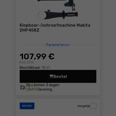
Klopboor-/schroefmachine Makita
DHP458Z
Parameters
107
,99 €
Incl. btw
Beschikbaar:
10 st.
Bestel
Klopboor-/schroefmachine 
Bij u binnen
3 dagen
GRATIS
levering
Vergelijk
NIEUWS