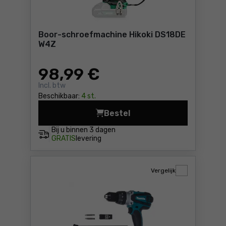
Boor-schroefmachine Hikoki DS18DE
W4Z
98
,99 €
Incl. btw
Beschikbaar:
4 st.
Bestel
Boor-schroefmachine Hikok
Bij u binnen
3 dagen
GRATIS
levering
Vergelijk