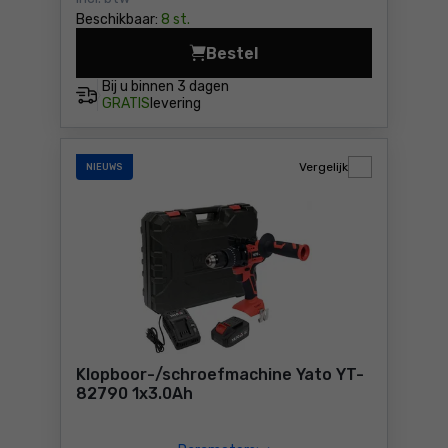
Beschikbaar:
8 st.
Bestel
Boor-schroefmachine Einhell
Bij u binnen
3 dagen
GRATIS
levering
Vergelijk
NIEUWS
Klopboor-/schroefmachine Yato YT-
82790 1x3.0Ah