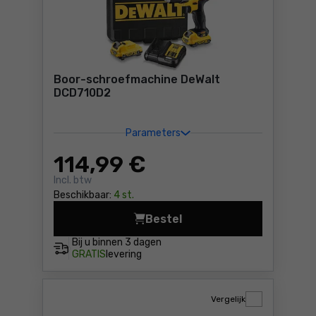
Boor-schroefmachine DeWalt
DCD710D2
Parameters
114
,99 €
Incl. btw
Beschikbaar:
4 st.
Bestel
Boor-schroefmachine DeWal
Bij u binnen
3 dagen
GRATIS
levering
Vergelijk