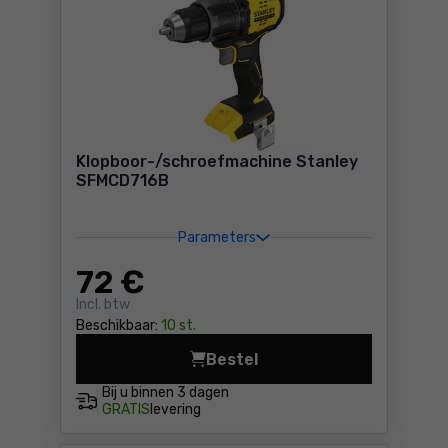
Klopboor-/schroefmachine Stanley
SFMCD716B
Parameters
72
€
Incl. btw
Beschikbaar:
10 st.
Bestel
Klopboor-/schroefmachine 
Bij u binnen
3 dagen
GRATIS
levering