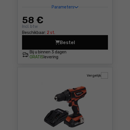
Parameters
58
€
Incl. btw
Beschikbaar:
2 st.
Bestel
Boor-schroefmachine Yato 
Bij u binnen
3 dagen
GRATIS
levering
Vergelijk