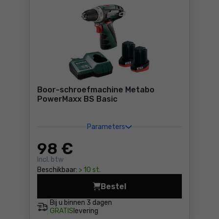
Boor-schroefmachine Metabo
PowerMaxx BS Basic
Parameters
98
€
Incl. btw
Beschikbaar:
> 10 st.
Bestel
Boor-schroefmachine Metab
Bij u binnen
3 dagen
GRATIS
levering