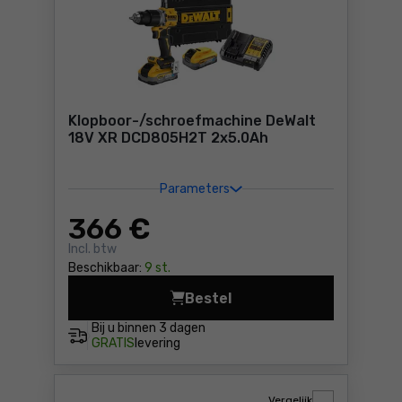
Klopboor-/schroefmachine DeWalt
18V XR DCD805H2T 2x5.0Ah
Parameters
366
€
Incl. btw
Beschikbaar:
9 st.
Bestel
Klopboor-/schroefmachine 
Bij u binnen
3 dagen
GRATIS
levering
Vergelijk