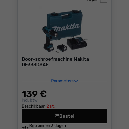
Boor-schroefmachine Makita
DF333DSAE
Parameters
139
€
Incl. btw
Beschikbaar:
2 st.
Bestel
Boor-schroefmachine Makit
Bij u binnen
3 dagen