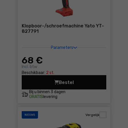
Klopboor-/schroefmachine Yato YT-
827791
Parameters
68
€
Incl. btw
Beschikbaar:
2 st.
Bestel
Klopboor-/schroefmachine 
Bij u binnen
3 dagen
GRATIS
levering
Vergelijk
NIEUWS