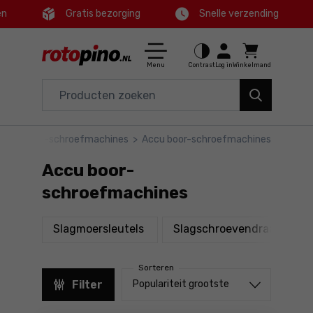
en
Gratis bezorging
Snelle verzending
Ctrl
M
Huis en tuin
Hoofdmenu
Menu
Contrast
Log in
Winkelmand
Elektrisch gereedschap
Filters
Accessoires en toebehoren
hap
>
Boor-schroefmachines
>
Accu boor-schroefmachines
Producten
Gereedschap
Accu boor-
Voettekst
Aanbiedingen
schroefmachines
Sitemap
producten
pr
Slagmoersleutels
Slagschroevendraaiers
Sorteren
Sorteren uit
Filter
Populariteit grootste