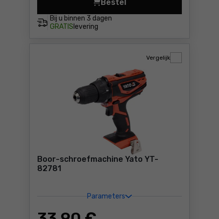
Bestel
Boor-schroefmachine Makit
Bij u binnen
3 dagen
GRATIS
levering
Vergelijk
Boor-schroefmachine Yato YT-
82781
Parameters
33
,90 €