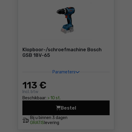
Klopboor-/schroefmachine Bosch
GSB 18V-65
Parameters
113
€
Incl. btw
Beschikbaar:
> 10 st.
Bestel
Klopboor-/schroefmachine 
Bij u binnen
3 dagen
GRATIS
levering