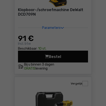
Klopboor-/schroefmachine DeWalt
DCD709N
Parameters
91
€
Incl. btw
Beschikbaar:
10 st.
Bestel
Klopboor-/schroefmachine 
Bij u binnen
3 dagen
GRATIS
levering
Vergelijk