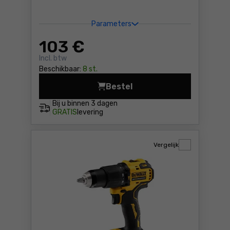
Parameters
103
€
Incl. btw
Beschikbaar:
8 st.
Bestel
Boor-schroefmachine Metab
Bij u binnen
3 dagen
GRATIS
levering
Vergelijk