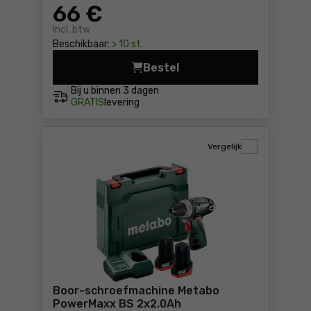
66
€
Incl. btw
Beschikbaar:
> 10 st.
Bestel
Boor-schroefmachine Makit
Bij u binnen
3 dagen
GRATIS
levering
Vergelijk
Boor-schroefmachine Metabo
PowerMaxx BS 2x2.0Ah