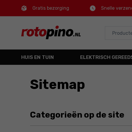
Gratis bezorging
Snelle verzen
Control
M
Hoofdmenu
Inhoud van de website
HUIS EN TUIN
ELEKTRISCH GEREE
Voettekst
Sitemap
Categorieën op de site