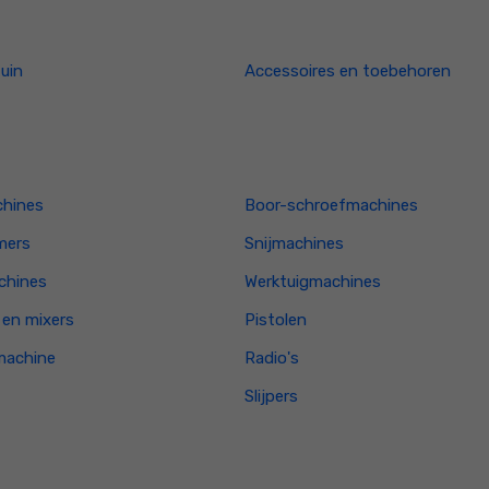
tuin
Accessoires en toebehoren
hines
Boor-schroefmachines
mers
Snijmachines
chines
Werktuigmachines
en mixers
Pistolen
machine
Radio's
Slijpers