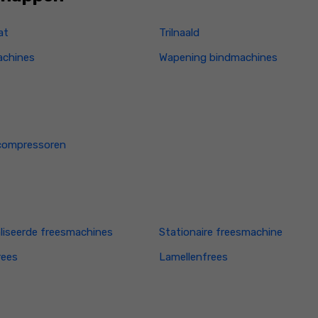
at
Trilnaald
achines
Wapening bindmachines
compressoren
liseerde freesmachines
Stationaire freesmachine
rees
Lamellenfrees