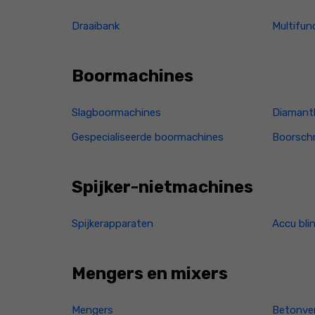
Draaibank
Multifun
Boormachines
Slagboormachines
Diamant
Gespecialiseerde boormachines
Boorsch
Spijker-nietmachines
Spijkerapparaten
Accu bli
Mengers en mixers
Mengers
Betonver