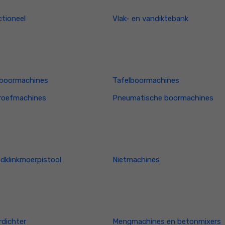
ctioneel
Vlak- en vandiktebank
boormachines
Tafelboormachines
roefmachines
Pneumatische boormachines
ndklinkmoerpistool
Nietmachines
dichter
Mengmachines en betonmixers