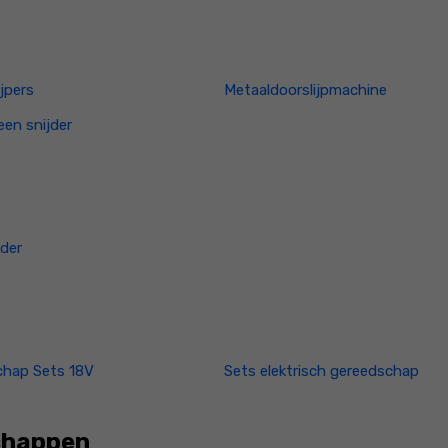
ijpers
Metaaldoorslijpmachine
een snijder
jder
chap Sets 18V
Sets elektrisch gereedschap
schappen