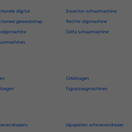
tionele slijptol
Excenter-schuurmachine
ctioneel gereedschap
Rechte slijpmachine
slijpmachine
Delta schuurmachine
huurmachines
gen
Cirkelzagen
elzagen
Figuurzaagmachines
oevendraaiers
Gipsplaten schroevendraaier