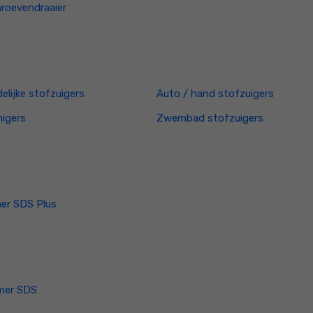
roevendraaier
elijke stofzuigers
Auto / hand stofzuigers
nigers
Zwembad stofzuigers
er SDS Plus
mer SDS