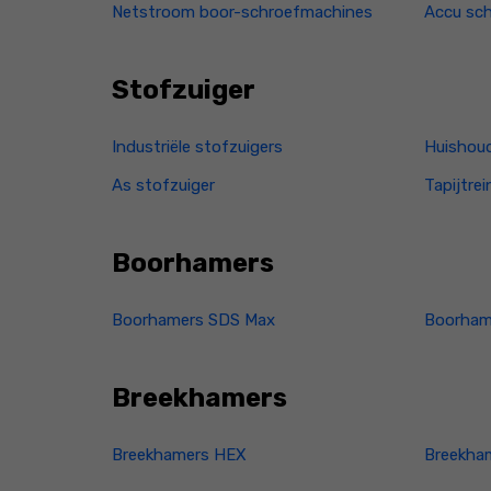
Netstroom boor-schroefmachines
Accu sch
Stofzuiger
Industriële stofzuigers
Huishoud
As stofzuiger
Tapijtrei
Boorhamers
Boorhamers SDS Max
Boorham
Breekhamers
Breekhamers HEX
Breekha