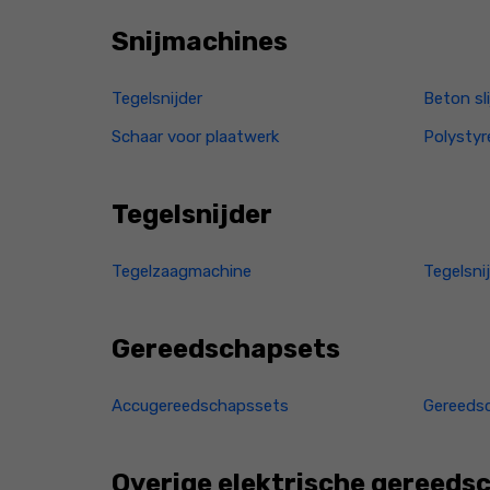
Snijmachines
Tegelsnijder
Beton sl
Schaar voor plaatwerk
Polystyr
Tegelsnijder
Tegelzaagmachine
Tegelsni
Gereedschapsets
Accugereedschapssets
Gereeds
Overige elektrische gereed