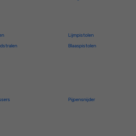
len
Lijmpistolen
dstralen
Blaaspistolen
ssers
Pijpensnijder