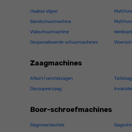
Haakse slijper
Multifunc
Bandschuurmachine
Multifun
Vlakschuurmachine
Werkbank
Gespecialiseerde schuurmachines
Vloersc
Zaagmachines
Afkort/verstekzagen
Tafelza
Decoupeerzaag
Invalcirk
Boor-schroefmachines
Slagmoersleutels
Slagschr