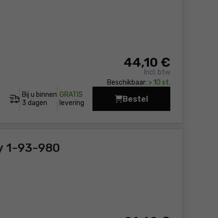
44
,10 €
Incl. btw
Beschikbaar:
> 10 st.
Bij u binnen
GRATIS
Bestel
Gereedschapskist met
3 dagen
levering
y 1-93-980