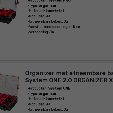
Productlijn:
System PRO
Type:
organizer
Materiaal:
kunststof
Modulaire:
Ja
Uitneembare bekers:
Ja
Verwijderbare scheidingen:
Nee
Verzegeling:
Ja
Organizer met afneembare b
System ONE 2.0 ORGANIZER 
Productlijn:
System ONE
Type:
organizer
Materiaal:
kunststof
Modulaire:
Ja
Uitneembare bekers:
Ja