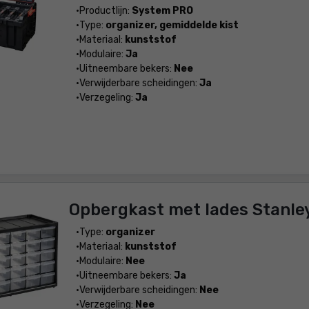
Productlijn:
System PRO
Type:
organizer, gemiddelde kist
Materiaal:
kunststof
Modulaire:
Ja
Uitneembare bekers:
Nee
Verwijderbare scheidingen:
Ja
Verzegeling:
Ja
Opbergkast met lades Stanle
Type:
organizer
Materiaal:
kunststof
Modulaire:
Nee
Uitneembare bekers:
Ja
Verwijderbare scheidingen:
Nee
Verzegeling:
Nee