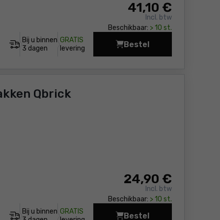
41
,10 €
Incl. btw
Beschikbaar:
> 10 st.
Bij u binnen
GRATIS
Bestel
Organizer met afneem
3 dagen
levering
akken Qbrick
24
,90 €
Incl. btw
Beschikbaar:
> 10 st.
Bij u binnen
GRATIS
Bestel
Organizer met afneem
3 dagen
levering