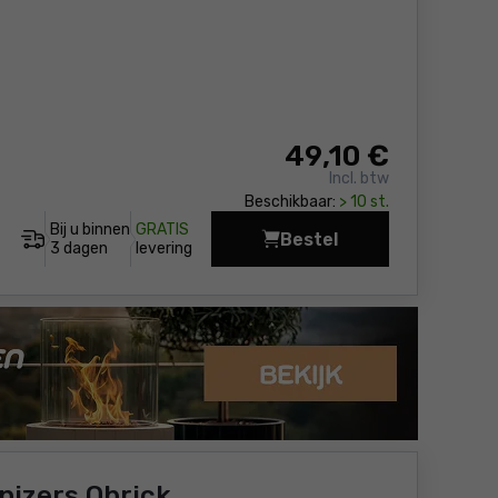
49
,10 €
Incl. btw
Beschikbaar:
> 10 st.
Bij u binnen
GRATIS
Bestel
Opbergbox met 6 orga
3 dagen
levering
nizers Qbrick