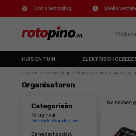
Gratis bezorging
Snelle verzen
Control
M
Hoofdmenu
Filters
HUIS EN TUIN
ELEKTRISCH GEREE
Producten
rotopino
>
Gereedschap
>
Organisatie en transport van
Voettekst
Organisatoren
Sitemap
We hebben 
Categorieën
Terug naar
Gereedschapskisten
Gereedschapskist