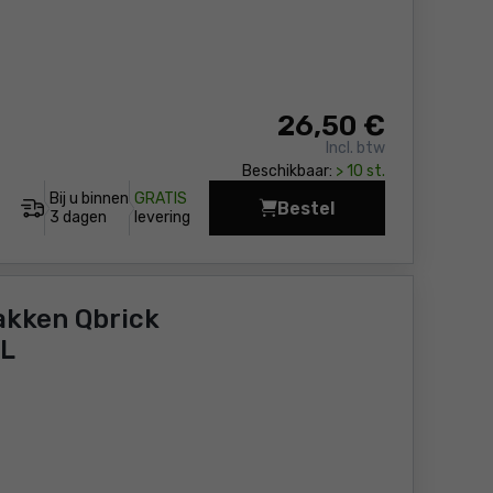
26
,50 €
Incl. btw
Beschikbaar:
> 10 st.
Bij u binnen
GRATIS
Bestel
Organizer met afneem
3 dagen
levering
akken Qbrick
XL