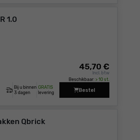
R 1.0
45
,70 €
Incl. btw
Beschikbaar:
> 10 st.
Bij u binnen
GRATIS
Bestel
Organizer Keter ROC P
3 dagen
levering
akken Qbrick