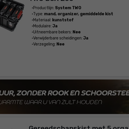
Productlijn:
System TWO
Type:
mand, organizer, gemiddelde kist
Materiaal:
kunststof
Modulaire:
Ja
Uitneembare bekers:
Nee
Verwijderbare scheidingen:
Ja
Verzegeling:
Nee
Gereedschapskist met 5 orga