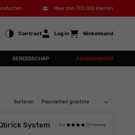
 producten
Meer dan 700.000 klanten
Contrast
Log in
Winkelmand
GEREEDSCHAP
AANBIEDINGEN
Sorteren uit
Sorteren
Populariteit grootste
Qbrick System
4,0
1 mening