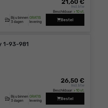
21
,60 €
Incl. btw
Beschikbaar:
> 10 st.
Bij u binnen
GRATIS
Bestel
Opbergkast met lades 
3 dagen
levering
y 1-93-981
26
,50 €
Incl. btw
Beschikbaar:
> 10 st.
Bij u binnen
GRATIS
Bestel
Opbergkast met lades 
3 dagen
levering