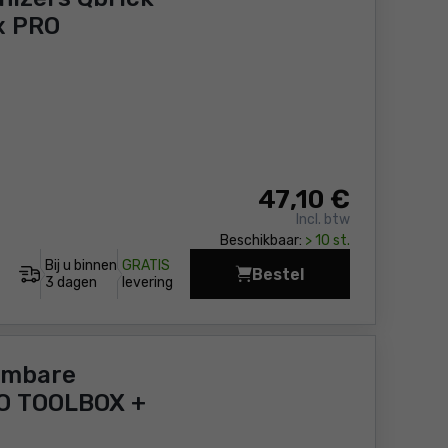
x PRO
47
,10 €
Incl. btw
Beschikbaar:
> 10 st.
Bij u binnen
GRATIS
Bestel
Gereedschapskist met
3 dagen
levering
embare
RO TOOLBOX +