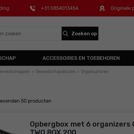
ding
+31 0854013454
Originele
Zoeken op
DSCHAP
ACCESSOIRES EN TOEBEHOREN
 gereedschappen
>
Gereedschapskisten
>
Organisatoren
gevonden
50
producten
Opbergbox met 6 organizers 
TWO BOX 200