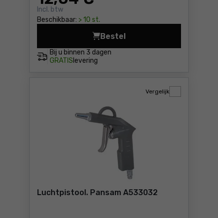
Incl. btw
Beschikbaar:
> 10 st.
Bestel
Luchtpistool Yato YT-23731 
Bij u binnen
3 dagen
GRATIS
levering
Vergelijk
Luchtpistool. Pansam A533032