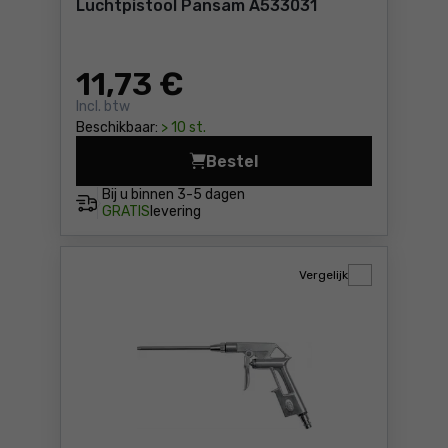
Luchtpistool Pansam A533031
11
,73 €
Incl. btw
Beschikbaar:
> 10 st.
Bestel
Luchtpistool Pansam A53303
Bij u binnen
3-5 dagen
GRATIS
levering
Vergelijk