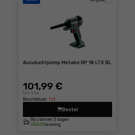
Vergelijk
NIEUWS
Acculuchtpomp Metabo BP 18 LTX BL
101
,99 €
Incl. btw
Beschikbaar:
1 st.
Bestel
Acculuchtpomp Metabo BP 18
Bij u binnen
3 dagen
GRATIS
levering