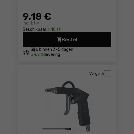
9
,18 €
Incl. btw
Beschikbaar:
> 10 st.
Bestel
Blaaspistool kort Vorel 8164
Bij u binnen
3-5 dagen
GRATIS
levering
Vergelijk