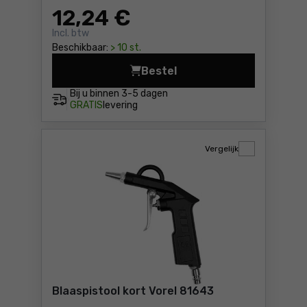
12
,24 €
Incl. btw
Beschikbaar:
> 10 st.
Bestel
Luchtpistool. Pansam A5330
Bij u binnen
3-5 dagen
GRATIS
levering
Vergelijk
Blaaspistool kort Vorel 81643