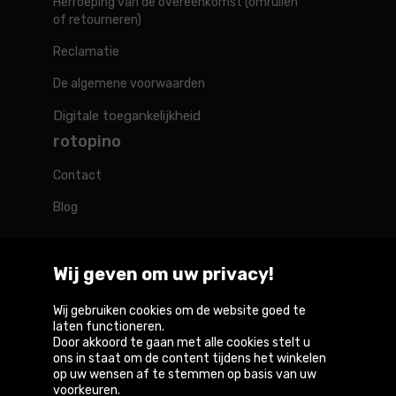
Herroeping van de overeenkomst (omruilen
of retourneren)
Reclamatie
De algemene voorwaarden
Digitale toegankelijkheid
rotopino
Contact
Blog
Wij geven om uw privacy!
Rotopino in de wereld
Wij gebruiken cookies om de website goed te
laten functioneren.
Door akkoord te gaan met alle cookies stelt u
Belgique
België
Deutschland
France
Österreich
ons in staat om de content tijdens het winkelen
op uw wensen af te stemmen op basis van uw
voorkeuren.