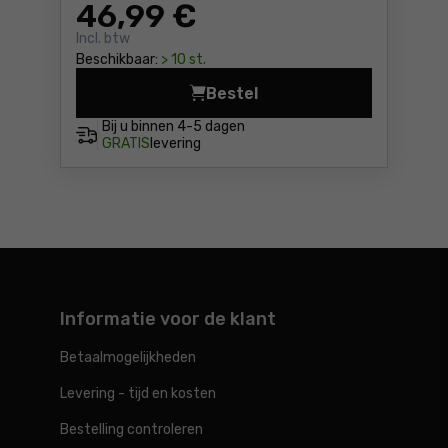
46
,99 €
Incl. btw
Beschikbaar:
> 10 st.
Bestel
Ergo Pop-up tuinafvalzak L,
Bij u binnen
4-5 dagen
GRATIS
levering
Informatie voor de klant
Betaalmogelijkheden
Levering - tijd en kosten
Bestelling controleren