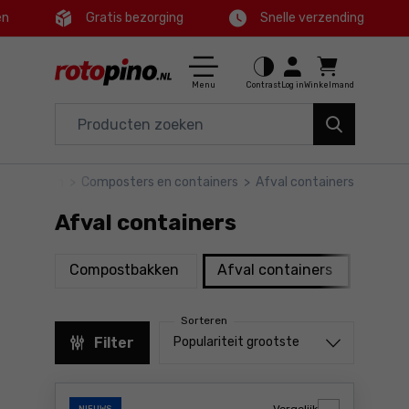
en
Gratis bezorging
Snelle verzending
Ctrl
M
Huis en tuin
Hoofdmenu
Menu
Contrast
Log in
Winkelmand
Elektrisch gereedschap
Filters
Accessoires en toebehoren
Huis en tuin
>
Composters en containers
>
Afval containers
Producten
Gereedschap
Afval containers
Voettekst
Aanbiedingen
producten
producten
Compostbakken
Afval containers
Sitemap
Sorteren
Sorteren uit
Filter
Populariteit grootste