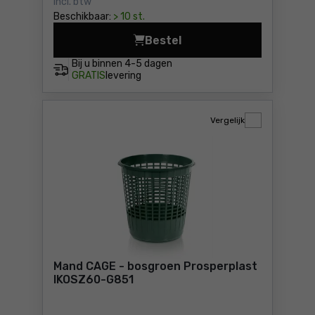
Incl. btw
Beschikbaar:
> 10 st.
Bestel
Afdruiprek - zwart Prosperp
Bij u binnen
4-5 dagen
GRATIS
levering
Vergelijk
Mand CAGE - bosgroen Prosperplast
IKOSZ60-G851