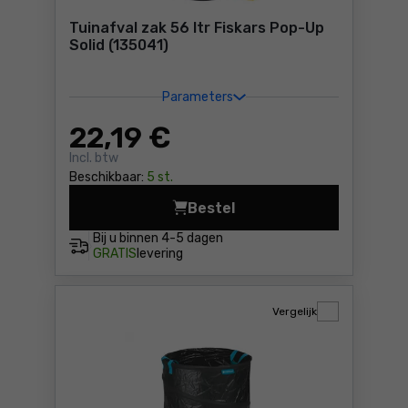
Tuinafval zak 56 ltr Fiskars Pop-Up
Solid (135041)
Parameters
22
,19 €
Incl. btw
Beschikbaar:
5 st.
Bestel
Tuinafval zak 56 ltr Fiskars
Bij u binnen
4-5 dagen
GRATIS
levering
Vergelijk