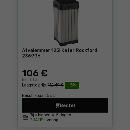
Afvalemmer 125l Keter Rockford
236996
106
€
Incl. btw
Laagste prijs:
112,49 €
-5%
Beschikbaar:
5 st.
Bestel
Afvalemmer 125l Keter Rock
Bij u binnen
4-5 dagen
GRATIS
levering