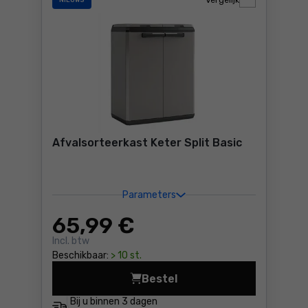
Vergelijk
NIEUWS
Afvalsorteerkast Keter Split Basic
Parameters
65
,99 €
Incl. btw
Beschikbaar:
> 10 st.
Bestel
Afvalsorteerkast Keter Spli
Bij u binnen
3 dagen