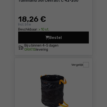
Tuinmand 56l Cellfast C 42-200
18
,26 €
Incl. btw
Beschikbaar:
> 10 st.
Bestel
Tuinmand 56l Cellfast C 42-
Bij u binnen
4-5 dagen
GRATIS
levering
Vergelijk