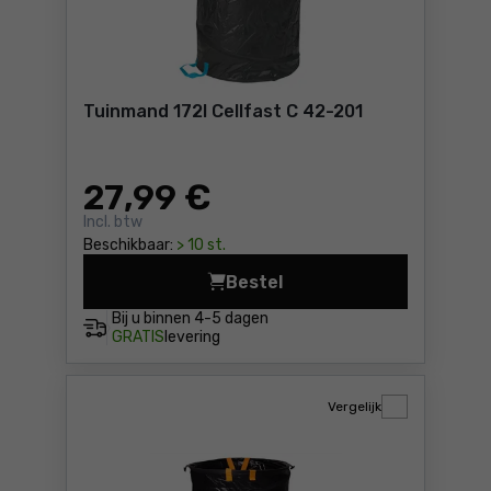
Tuinmand 172l Cellfast C 42-201
27
,99 €
Incl. btw
Beschikbaar:
> 10 st.
Bestel
Tuinmand 172l Cellfast C 42
Bij u binnen
4-5 dagen
GRATIS
levering
Vergelijk