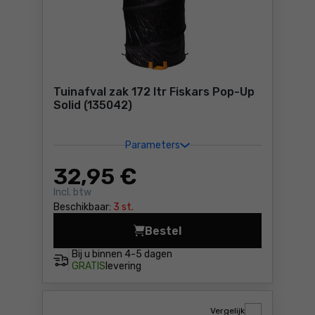
Tuinafval zak 172 ltr Fiskars Pop-Up
Solid (135042)
Parameters
32
,95 €
Incl. btw
Beschikbaar:
3 st.
Bestel
Tuinafval zak 172 ltr Fiskar
Bij u binnen
4-5 dagen
GRATIS
levering
Vergelijk