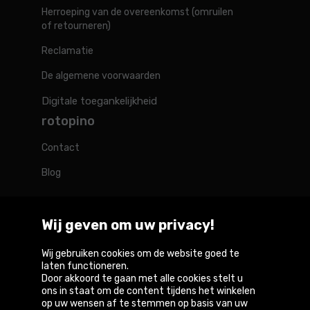
Herroeping van de overeenkomst (omruilen
of retourneren)
Reclamatie
De algemene voorwaarden
Digitale toegankelijkheid
rotopino
Contact
Blog
Wij geven om uw privacy!
Rotopino in de wereld
Wij gebruiken cookies om de website goed te
laten functioneren.
Door akkoord te gaan met alle cookies stelt u
Belgique
België
Deutschland
France
Österreich
ons in staat om de content tijdens het winkelen
op uw wensen af te stemmen op basis van uw