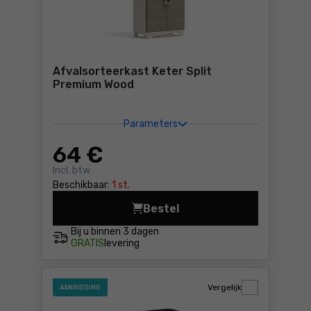
Afvalsorteerkast Keter Split
Premium Wood
Parameters
64
€
Incl. btw
Beschikbaar:
1 st.
Bestel
Afvalsorteerkast Keter Spl
Bij u binnen
3 dagen
GRATIS
levering
Vergelijk
AANBIEDING