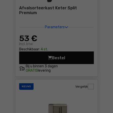
Afvalsorteerkast Keter Split
Premium
Parameters
53
€
Incl. btw
Beschikbaar:
4 st.
Bestel
Afvalsorteerkast Keter Spli
Bij u binnen
3 dagen
GRATIS
levering
Vergelijk
NIEUWS