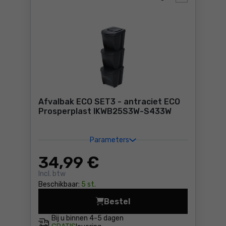
Afvalbak ECO SET3 - antraciet ECO
Prosperplast IKWB25S3W-S433W
Parameters
34
,99 €
Incl. btw
Beschikbaar:
5 st.
Bestel
Afvalbak ECO SET3 - antra
Bij u binnen
4-5 dagen