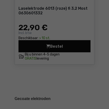
Laselektrode 6013 (roze) fi 3,2 Most
0630601332
22
,90 €
Incl. btw
Beschikbaar:
> 10 st.
Bestel
Laselektrode 6013 (roze) fi
Bij u binnen
4-5 dagen
GRATIS
levering
Gecoate elektroden