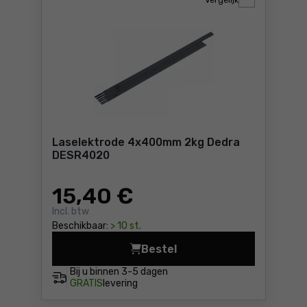
Vergelijk
Laselektrode 4x400mm 2kg Dedra
DESR4020
15
,40 €
Incl. btw
Beschikbaar:
> 10 st.
Bestel
Laselektrode 4x400mm 2kg 
Bij u binnen
3-5 dagen
GRATIS
levering