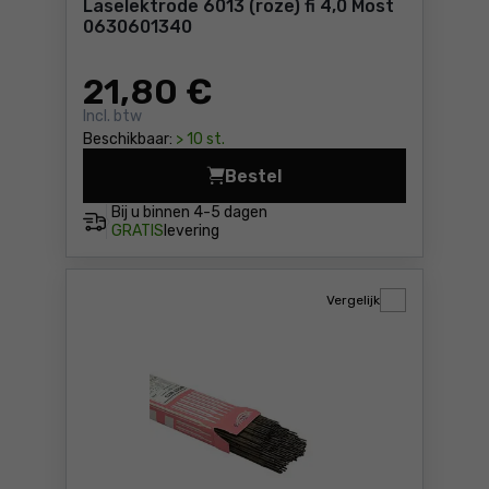
Laselektrode 6013 (roze) fi 4,0 Most
0630601340
21
,80 €
Incl. btw
Beschikbaar:
> 10 st.
Bestel
Laselektrode 6013 (roze) fi
Bij u binnen
4-5 dagen
GRATIS
levering
Vergelijk