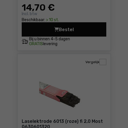
14
,70 €
Incl. btw
Beschikbaar:
> 10 st.
Bestel
Laselektrode 6013 (roze) fi
Bij u binnen
4-5 dagen
GRATIS
levering
Vergelijk
Laselektrode 6013 (roze) fi 2,0 Most
0630601320