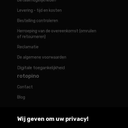
Betaalmogelijkheden
Levering - tijd en kosten
Bestelling controleren
Herroeping van de overeenkomst (omruilen
of retourneren)
Reclamatie
De algemene voorwaarden
Digitale toegankelijkheid
rotopino
Contact
Blog
Wij geven om uw privacy!
Rotopino in de wereld