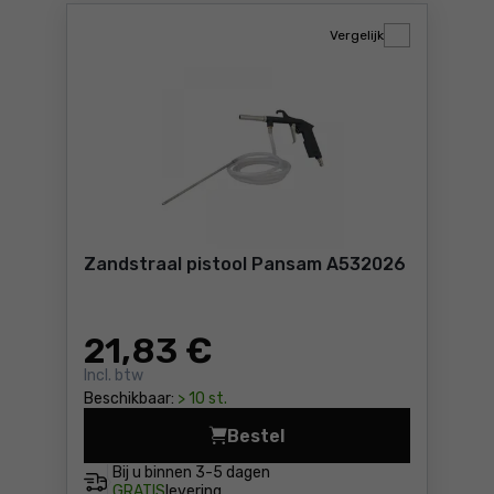
Vergelijk
Zandstraal pistool Pansam A532026
21
,83 €
Incl. btw
Beschikbaar:
> 10 st.
Bestel
Zandstraal pistool Pansam 
Bij u binnen
3-5 dagen
GRATIS
levering