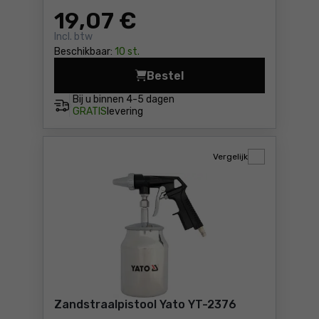
19
,07 €
Incl. btw
Beschikbaar:
10 st.
Bestel
Zandstraalpistool Yato YT-2
Bij u binnen
4-5 dagen
GRATIS
levering
Vergelijk
Zandstraalpistool Yato YT-2376