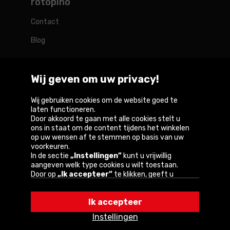
rotopino
Contact
Blog
Wij geven om uw privacy!
Rotopino in de wereld
Wij gebruiken cookies om de website goed te
laten functioneren.
Door akkoord te gaan met alle cookies stelt u
Belgique
België
Deutschland
France
Österreich
ons in staat om de content tijdens het winkelen
op uw wensen af te stemmen op basis van uw
voorkeuren.
In de sectie
„Instellingen”
kunt u vrijwillig
aangeven welk type cookies u wilt toestaan.
Copyright © 2026
Door op
„Ik accepteer”
te klikken, geeft u
toestemming voor het gebruik van cookies
Privacybeleid en gebruiksvoorwaarden van de
volgens de instellingen van uw browser.
website
Ik accepteer
U kunt uw keuze te allen tijde wijzigen door op
„Instellingen”
in het cookiebeleid te klikken.
Informatie over cookies
Instellingen
Een van onze partners is Google.
Lees meer over
hoe Google uw persoonlijke gegevens verwerkt.