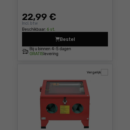
22
,99 €
Incl. btw
Beschikbaar:
6 st.
Bestel
Zandstraalpistool Yato YT-2
Bij u binnen
4-5 dagen
GRATIS
levering
Vergelijk