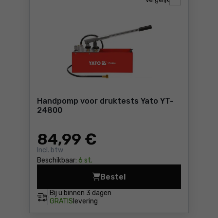
Vergelijk
Handpomp voor druktests Yato YT-
24800
84
,99 €
Incl. btw
Beschikbaar:
6 st.
Bestel
Handpomp voor druktests Y
Bij u binnen
3 dagen
GRATIS
levering