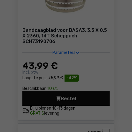
Bandzaagblad voor BASA3, 3.5 X 0.5
X 2360, 14T Scheppach
SCH73190706
Parameters
43
,99 €
Incl. btw
Laagste prijs:
75,99 €
-42%
Beschikbaar:
10 st.
Bestel
Bandzaagb
Bij u binnen
10-13 dagen
GRATIS
levering