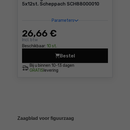
5x12st. Scheppach SCH88000010
Parameters
26
,66 €
Incl. btw
Beschikbaar:
10 st.
Bestel
Set zaagbladen voor DECO-
Bij u binnen
10-13 dagen
GRATIS
levering
Zaagblad voor figuurzaag