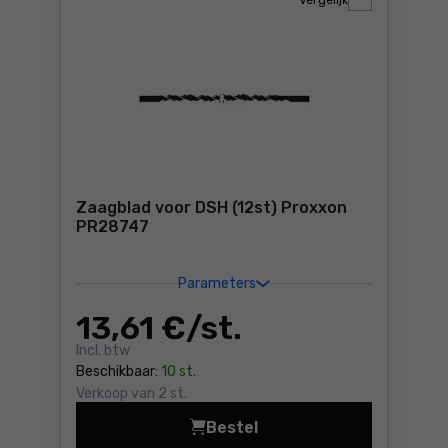
Vergelijk
Zaagblad voor DSH (12st) Proxxon
PR28747
Parameters
13
,61 €
/ st.
Incl. btw
Beschikbaar:
10 st.
Verkoop van 2 st.
Bestel
Zaagblad voo