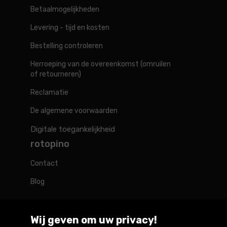
Betaalmogelijkheden
Levering - tijd en kosten
Bestelling controleren
Herroeping van de overeenkomst (omruilen
of retourneren)
Reclamatie
De algemene voorwaarden
Digitale toegankelijkheid
rotopino
Contact
Blog
Wij geven om uw privacy!