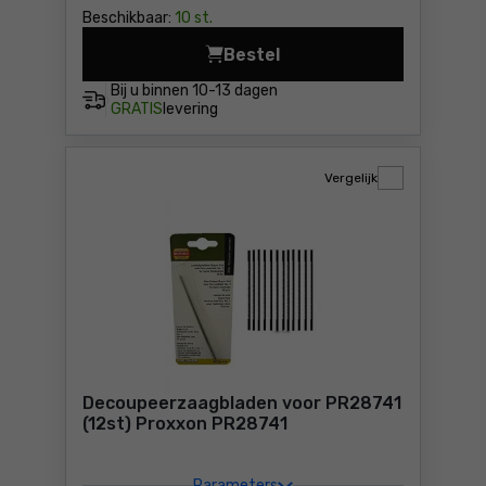
Beschikbaar:
10 st.
Bestel
Set zaagbladen voor DSH (1
Bij u binnen
10-13 dagen
GRATIS
levering
Vergelijk
Decoupeerzaagbladen voor PR28741
(12st) Proxxon PR28741
Parameters