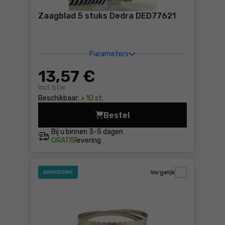
Zaagblad 5 stuks Dedra DED77621
Parameters
13
,57 €
Incl. btw
Beschikbaar:
> 10 st.
Bestel
Zaagblad 5 stuks Ded
Bij u binnen
3-5 dagen
GRATIS
levering
Vergelijk
AANBIEDING