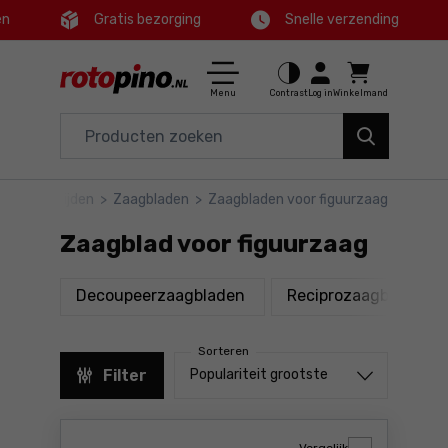
en
Gratis bezorging
Snelle verzending
Ctrl
M
Huis en tuin
Hoofdmenu
Menu
Contrast
Log in
Winkelmand
Elektrisch gereedschap
Filters
Accessoires en toebehoren
oren
>
Snijden
>
Zaagbladen
>
Zaagbladen voor figuurzaag
Producten
Gereedschap
Zaagblad voor figuurzaag
Voettekst
Aanbiedingen
producten
p
Decoupeerzaagbladen
Reciprozaagbladen
Sitemap
Sorteren
Sorteren uit
Filter
Populariteit grootste