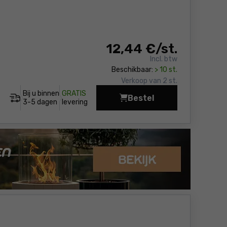
12
,44 €
/ st.
Incl. btw
Beschikbaar:
> 10 st.
Verkoop van 2 st.
Bij u binnen
GRATIS
Bestel
Vlakspaan met rubber
3-5 dagen
levering