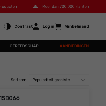
 producten
Meer dan 700.000 klanten
Contrast
Log in
Winkelmand
GEREEDSCHAP
AANBIEDINGEN
Sorteren uit
Sorteren
Populariteit grootste
 15B066