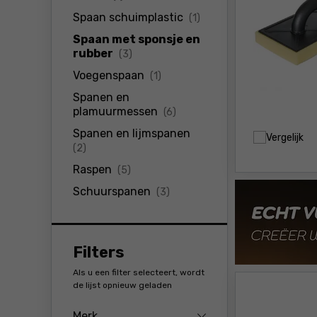
producten
Spaan schuimplastic
(1)
Spaan met sponsje en
producten
rubber
(3)
producten
Voegenspaan
(1)
Spanen en
producten
plamuurmessen
(6)
Spanen en lijmspanen
Vergelijk
producten
(2)
producten
Raspen
(5)
producten
Schuurspanen
(3)
Filters
Als u een filter selecteert, wordt
de lijst opnieuw geladen
Merk