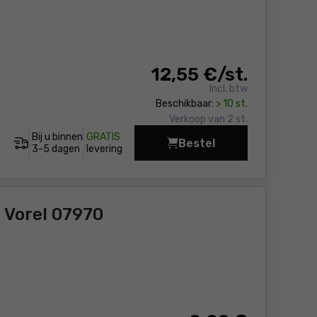
12
,55 €
/ st.
Incl. btw
Beschikbaar:
> 10 st.
Verkoop van 2 st.
Bij u binnen
GRATIS
Bestel
Inwasspanen Dedra 15
3-5 dagen
levering
root Vorel 07970