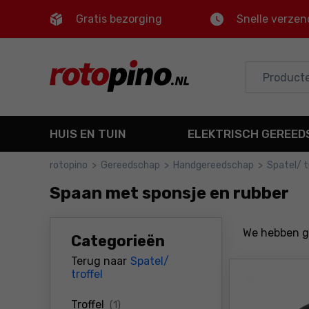
Gratis bezorging
Snelle verzen
Control
M
Hoofdmenu
Filters
HUIS EN TUIN
ELEKTRISCH GEREE
Producten
rotopino
>
Gereedschap
>
Handgereedschap
>
Spatel/ t
Voettekst
Spaan met sponsje en rubber
Sitemap
We hebben 
Categorieën
Terug naar
Spatel/
troffel
producten
Troffel
(1)