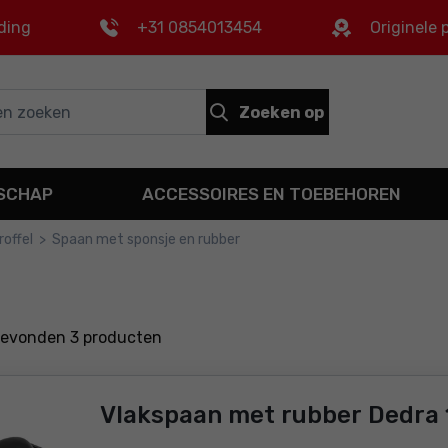
ding
+31 0854013454
Originele
Zoeken op
DSCHAP
ACCESSOIRES EN TOEBEHOREN
roffel
>
Spaan met sponsje en rubber
gevonden
3
producten
Vlakspaan met rubber Dedra