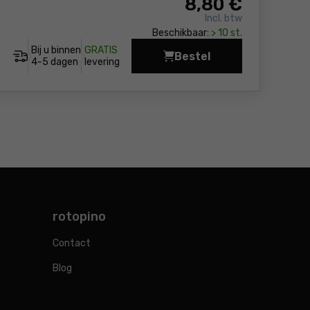
8
,80 €
Incl. btw
Beschikbaar:
> 10 st.
Bij u binnen
GRATIS
Bestel
Schuurblok 2
4-5 dagen
levering
rotopino
Contact
Blog