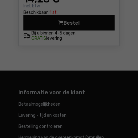
Incl. btw
Beschikbaar:
1 st.
Bestel
Nachtlamp 50LM, bewegingss
Bij u binnen
4-5 dagen
GRATIS
levering
Informatie voor de klant
Betaalmogelijkheden
Levering - tijd en kosten
Bestelling controleren
Herroeping van de overeenkomst (omruilen