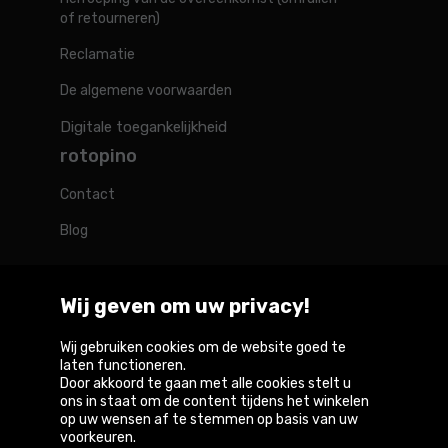
of retourneren)
Reclamatie
De algemene voorwaarden
Digitale toegankelijkheid
rotopino
Contact
Blog
Wij geven om uw privacy!
Rotopino in de wereld
Wij gebruiken cookies om de website goed te
laten functioneren.
Door akkoord te gaan met alle cookies stelt u
Belgique
België
Deutschland
France
Österreich
ons in staat om de content tijdens het winkelen
op uw wensen af te stemmen op basis van uw
voorkeuren.