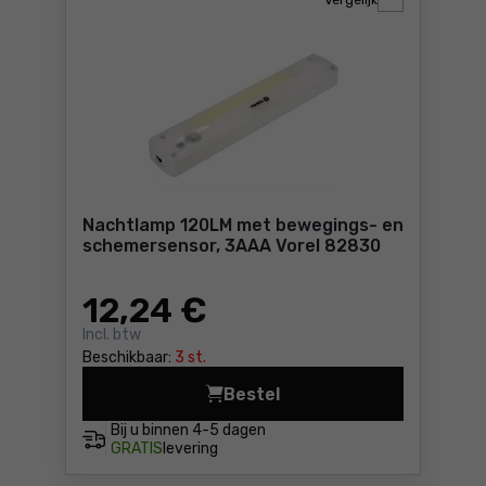
Vergelijk
Nachtlamp 120LM met bewegings- en
schemersensor, 3AAA Vorel 82830
12
,24 €
Incl. btw
Beschikbaar:
3 st.
Bestel
Nachtlamp 120LM met beweg
Bij u binnen
4-5 dagen
GRATIS
levering