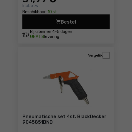
Incl. btw
Beschikbaar:
10 st.
Bestel
Pneumatische set 6st. Bla
Bij u binnen
4-5 dagen
GRATIS
levering
Vergelijk
Pneumatische set 4st. BlackDecker
9045851BND