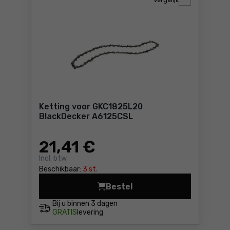
Vergelijk
Ketting voor GKC1825L20
BlackDecker A6125CSL
21
,41 €
Incl. btw
Beschikbaar:
3 st.
Bestel
Ketting voor GKC1825L20 Bl
Bij u binnen
3 dagen
GRATIS
levering