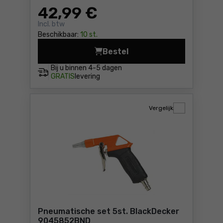
42
,99 €
Incl. btw
Beschikbaar:
10 st.
Bestel
Pneumatische set 4st. Bla
Bij u binnen
4-5 dagen
GRATIS
levering
Vergelijk
Pneumatische set 5st. BlackDecker
9045852BND