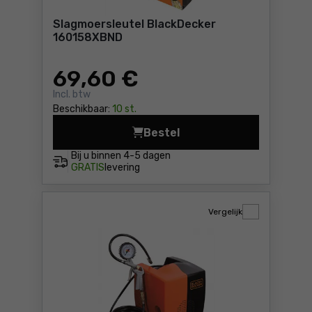
Slagmoersleutel BlackDecker
160158XBND
69
,60 €
Incl. btw
Beschikbaar:
10 st.
Bestel
Slagmoersleutel BlackDeck
Bij u binnen
4-5 dagen
GRATIS
levering
Vergelijk