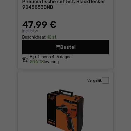
Pneumatische set 5st. BlackDecker
9045853BND
47
,99 €
Incl. btw
Beschikbaar:
10 st.
Bestel
Pneumatische set 5st. Bla
Bij u binnen
4-5 dagen
GRATIS
levering
Vergelijk