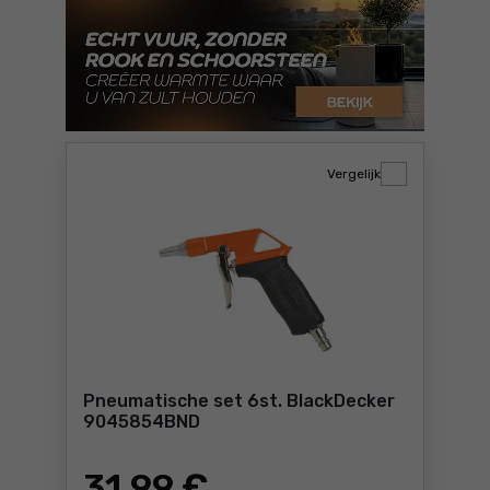
Vergelijk
Pneumatische set 6st. BlackDecker
9045854BND
31
,99 €