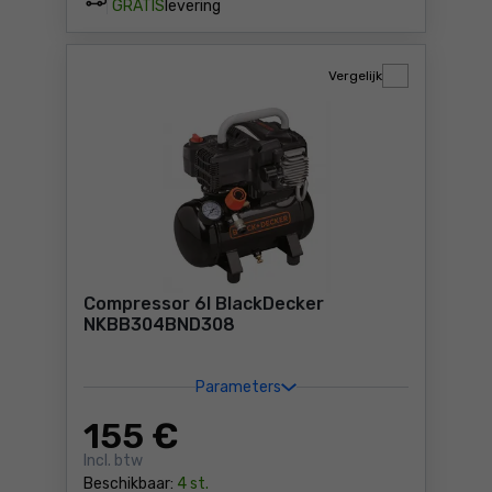
GRATIS
levering
Vergelijk
Compressor 6l BlackDecker
NKBB304BND308
Parameters
155
€
Incl. btw
Beschikbaar:
4 st.