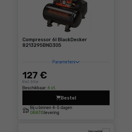
Compressor 6l BlackDecker
8213295BND305
Parameters
127
€
Incl. btw
Beschikbaar:
6 st.
Bestel
Compressor 6l BlackDecker
Bij u binnen
4-5 dagen
GRATIS
levering
Vergelijk