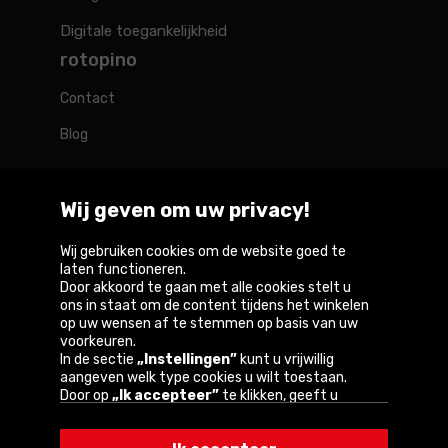
Digitale toegankelijkheid
rotopino
Contact
Blog
Wij geven om uw privacy!
Rotopino in de wereld
Wij gebruiken cookies om de website goed te
laten functioneren.
Door akkoord te gaan met alle cookies stelt u
Belgique
België
Deutschland
France
Österreich
ons in staat om de content tijdens het winkelen
op uw wensen af te stemmen op basis van uw
voorkeuren.
In de sectie
„Instellingen”
kunt u vrijwillig
aangeven welk type cookies u wilt toestaan.
Copyright © 2026
Door op
„Ik accepteer”
te klikken, geeft u
toestemming voor het gebruik van cookies
Privacybeleid en gebruiksvoorwaarden van de
volgens de instellingen van uw browser.
website