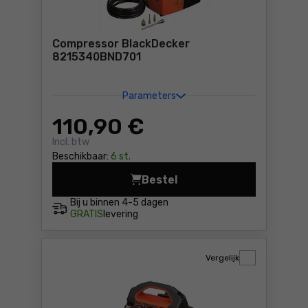
Compressor BlackDecker
8215340BND701
Parameters
110
,90 €
Incl. btw
Beschikbaar:
6 st.
Bestel
Compressor BlackDecker 82
Bij u binnen
4-5 dagen
GRATIS
levering
Vergelijk