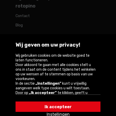
rotopino
Contact
Blog
Wij geven om uw privacy!
Rotopino in de wereld
Wij gebruiken cookies om de website goed te
laten functioneren.
Door akkoord te gaan met alle cookies stelt u
Belgique
België
Deutschland
France
Österreich
ons in staat om de content tijdens het winkelen
op uw wensen af te stemmen op basis van uw
voorkeuren.
In de sectie
„Instellingen”
kunt u vrijwillig
aangeven welk type cookies u wilt toestaan.
Copyright © 2026
Door op
„Ik accepteer”
te klikken, geeft u
toestemming voor het gebruik van cookies
Privacybeleid en gebruiksvoorwaarden van de
volgens de instellingen van uw browser.
website
Ik accepteer
U kunt uw keuze te allen tijde wijzigen door op
„Instellingen”
in het cookiebeleid te klikken.
Informatie over cookies
Instellingen