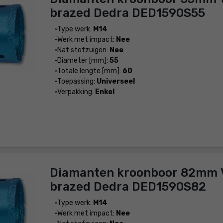
brazed Dedra DED1590S55
Type werk:
M14
Werk met impact:
Nee
Nat stofzuigen:
Nee
Diameter [mm]:
55
Totale lengte [mm]:
60
Toepassing:
Universeel
Verpakking:
Enkel
Diamanten kroonboor 82mm
brazed Dedra DED1590S82
Type werk:
M14
Werk met impact:
Nee