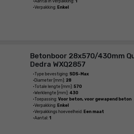
Aantal in verpakking:
1
Verpakking:
Enkel
Betonboor 28x570/430mm Q
Dedra WXQ2857
Type bevestiging:
SDS-Max
Diameter [mm]:
28
Totale lengte [mm]:
570
Werklengte [mm]:
430
Toepassing:
Voor beton, voor gewapend beton
Verpakking:
Enkel
Verpakkings hoeveelheid:
Een maat
Aantal:
1