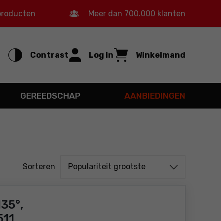
 producten
Meer dan 700.000 klanten
Contrast
Log in
Winkelmand
GEREEDSCHAP
AANBIEDINGEN
Sorteren uit
Sorteren
Populariteit grootste
135°,
511