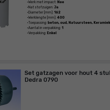
Werk met impact:
Nee
Nat stofzuigen:
Ja
Diameter [mm]:
162
Werklengte [mm]:
400
Toepassing:
beton, oud, Natuursteen, Keramie
Aantal in verpakking:
1
Verpakking:
Enkel
Set gatzagen voor hout 4 st
Dedra 0790