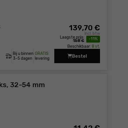
139
,70 €
k
Incl. btw
Laagste prijs:
-11%
158 €
Beschikbaar:
8 st.
Bij u binnen
GRATIS
Bestel
Diamant Kroonboor 1
3-5 dagen
levering
uks, 32-54 mm