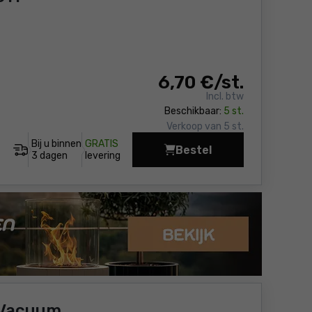
6
,70 €
/ st.
Incl. btw
Beschikbaar:
5 st.
Verkoop van 5 st.
Bij u binnen
GRATIS
Bestel
Metaalboor, HSS, staal
3 dagen
levering
 Vacuum