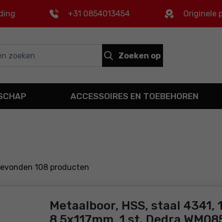
ding
+31 0854013454
Originele
Zoeken op
DSCHAP
ACCESSOIRES EN TOEBEHOREN
gevonden
108
producten
Metaalboor, HSS, staal 4341, 
8,5x117mm, 1 st. Dedra WM08