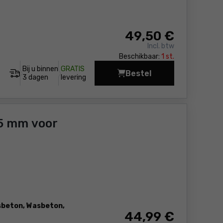
49
,50 €
Incl. btw
Beschikbaar:
1 st.
Bij u binnen
GRATIS
Bestel
Diamanten kroonboor
3 dagen
levering
5 mm voor
sbeton, Wasbeton,
44
,99 €