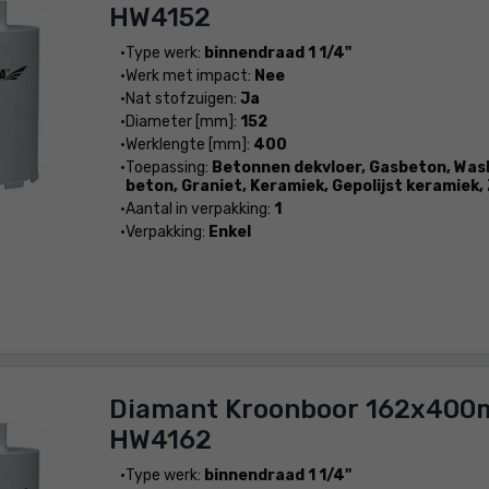
HW4152
Type werk:
binnendraad 1 1/4"
Werk met impact:
Nee
Nat stofzuigen:
Ja
Diameter [mm]:
152
Werklengte [mm]:
400
Toepassing:
Betonnen dekvloer, Gasbeton, Wa
beton, Graniet, Keramiek, Gepolijst keramiek
Aantal in verpakking:
1
Verpakking:
Enkel
Diamant Kroonboor 162x400
HW4162
Type werk:
binnendraad 1 1/4"