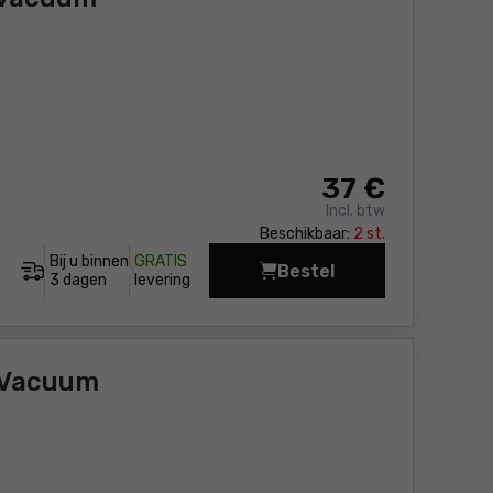
37
€
Incl. btw
Beschikbaar:
2 st.
Bij u binnen
GRATIS
Bestel
Diamanten kroonboor
3 dagen
levering
 Vacuum