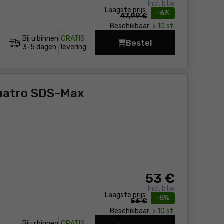
Incl. btw
Laagste prijs:
-6%
47,99 €
Beschikbaar:
> 10 st.
Bij u binnen
GRATIS
Bestel
Diamant Kroonboor 82
3-5 dagen
levering
uatro SDS-Max
53
€
Incl. btw
Laagste prijs:
-5%
56 €
Beschikbaar:
> 10 st.
Bij u binnen
GRATIS