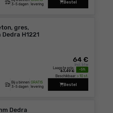
Bestel
Betonboor 28x570/43
3-5 dagen
levering
ton, gres,
m Dedra H1221
64
€
Incl. btw
Laagste prijs:
-5%
67,49 €
Beschikbaar:
> 10 st.
Bij u binnen
GRATIS
Bestel
Diamanten gatenboor 
3-5 dagen
levering
mm Dedra