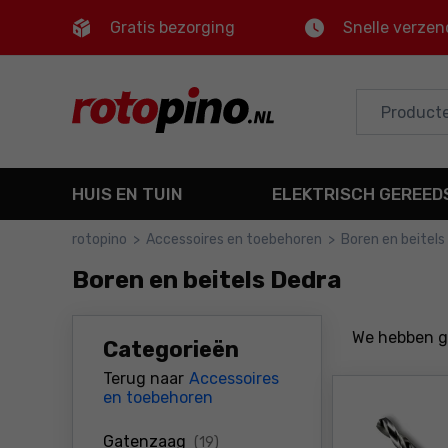
Gratis bezorging
Snelle verzen
Control
M
Hoofdmenu
Filters
HUIS EN TUIN
ELEKTRISCH GEREE
Producten
rotopino
>
Accessoires en toebehoren
>
Boren en beitels
Voettekst
Boren en beitels Dedra
Sitemap
We hebben 
Categorieën
Terug naar
Accessoires
en toebehoren
producten
Gatenzaag
(19)