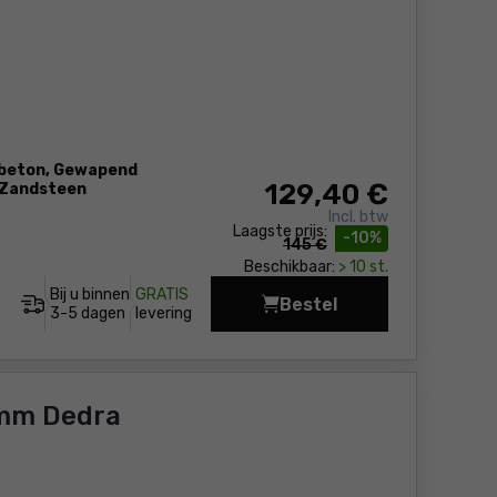
sbeton, Gewapend
129
,40 €
, Zandsteen
Incl. btw
Laagste prijs:
-10%
145 €
Beschikbaar:
> 10 st.
Bij u binnen
GRATIS
Bestel
Diamant Kroonboor 1
3-5 dagen
levering
mm Dedra