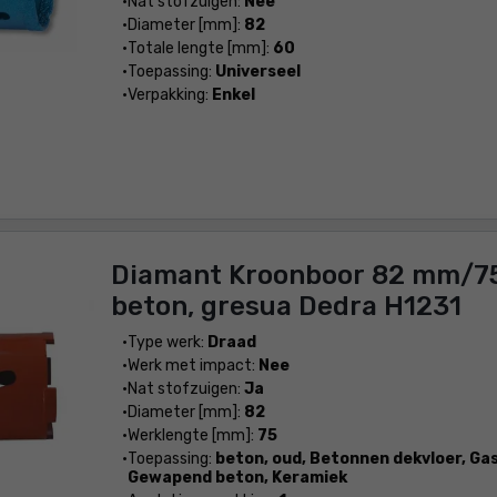
Nat stofzuigen:
Nee
Diameter [mm]:
82
Totale lengte [mm]:
60
Toepassing:
Universeel
Verpakking:
Enkel
Diamant Kroonboor 82 mm/7
beton, gresua Dedra H1231
Type werk:
Draad
Werk met impact:
Nee
Nat stofzuigen:
Ja
Diameter [mm]:
82
Werklengte [mm]:
75
Toepassing:
beton, oud, Betonnen dekvloer, Ga
Gewapend beton, Keramiek