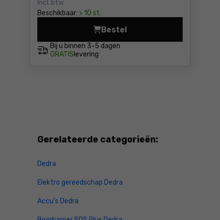
Incl. btw
Beschikbaar:
> 10 st.
Bestel
Heteluchtkanon elektrisch
Bij u binnen
3-5 dagen
GRATIS
levering
Gerelateerde categorieën:
Dedra
Elektro gereedschap Dedra
Accu's Dedra
Boorhamer SDS Plus Dedra