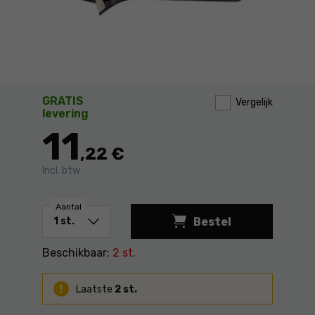
GRATIS
Vergelijk
levering
11
,22 €
Incl. btw
Aantal
Bestel
Bahco Yato YT-2071 
Beschikbaar:
2 st.
Laatste
2 st.