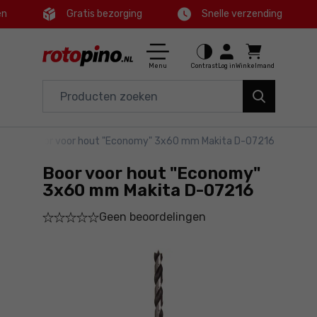
en
Gratis bezorging
Snelle verzending
Ctrl
M
Huis en tuin
Hoofdmenu
Menu
Contrast
Log in
Winkelmand
Elektrisch gereedschap
Productinformatie
Accessoires en toebehoren
oren
>
Boor voor hout "Economy" 3x60 mm Makita D-07216
Bestel
Gereedschap
Boor voor hout "Economy"
Gedetailleerde informatie
Aanbiedingen
3x60 mm Makita D-07216
Geen beoordelingen
Voettekst
Sitemap