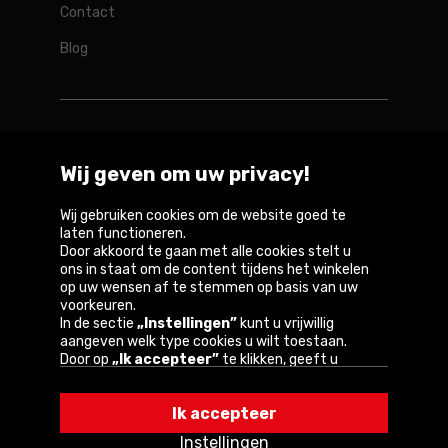
Contact
Blog
Rotopino in de wereld
Wij geven om uw privacy!
Belgique
België
Deutschland
France
Österreich
Wij gebruiken cookies om de website goed te
laten functioneren.
Door akkoord te gaan met alle cookies stelt u
ons in staat om de content tijdens het winkelen
op uw wensen af te stemmen op basis van uw
Copyright © 2026
voorkeuren.
In de sectie
„Instellingen”
kunt u vrijwillig
Privacybeleid en gebruiksvoorwaarden van de
aangeven welk type cookies u wilt toestaan.
website
Door op
„Ik accepteer”
te klikken, geeft u
toestemming voor het gebruik van cookies
Informatie over cookies
volgens de instellingen van uw browser.
Ik accepteer
U kunt uw keuze te allen tijde wijzigen door op
„Instellingen”
in het cookiebeleid te klikken.
Instellingen