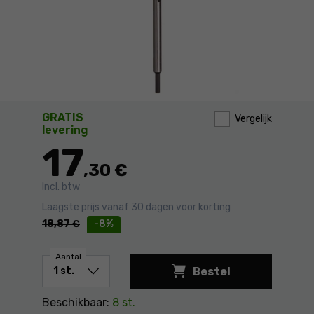
GRATIS
Vergelijk
levering
17
,30 €
Incl. btw
Laagste prijs vanaf 30 dagen voor korting
18,87
€
-8%
Aantal
Bestel
Boor voor hout "Ec
Beschikbaar:
8 st.