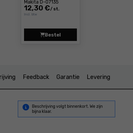
Prijs: 12 ,30 €
Makita D-07135
12
,30 €
/ st.
Incl. btw
Bestel
Boor voor hout "Economy" 3x60 mm
ijving
Feedback
Garantie
Levering
Beschrijving volgt binnenkort. We zijn
bijna klaar.