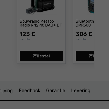
Bouwradio Metabo
Bluetooth-radio M
Prijs: 3
Radio R 12-18 DAB+ BT
DMR300
Prijs: 123 €
123
€
306
€
Incl. btw
Incl. btw
Bestel
Bestel
Bouwradio Metabo Radio R 12-18 D
Bluet
ijving
Feedback
Garantie
Levering