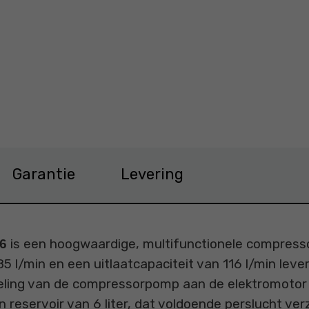
0-24 Prijs 114,0 €
Garantie
Levering
is een hoogwaardige, multifunctionele compressor
46
5 l/min en een uitlaatcapaciteit van 116 l/min lever
peling van de compressorpomp aan de elektromotor e
 reservoir van 6 liter, dat voldoende perslucht ve