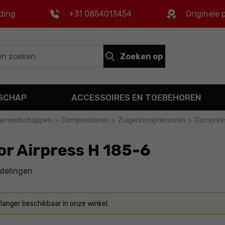
ding
+31 0854013454
Originele
Zoeken op
DSCHAP
ACCESSOIRES EN TOEBEHOREN
 gereedschappen
>
Compressoren
>
Zuigercompressoren
>
Compress
r Airpress H 185-6
delingen
 langer beschikbaar in onze winkel.