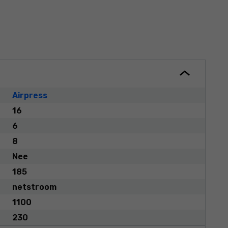
Airpress
16
6
8
Nee
185
netstroom
1100
230