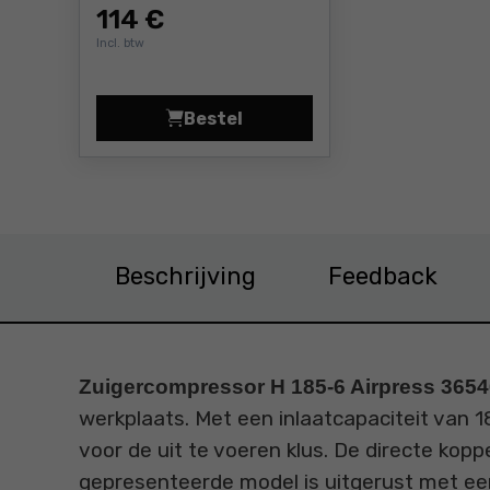
114
€
Incl. btw
Bestel
Zuigercompressor Airpress HL15
Beschrijving
Feedback
Zuigercompressor H 185-6 Airpress 365
werkplaats. Met een inlaatcapaciteit van 18
voor de uit te voeren klus. De directe kop
gepresenteerde model is uitgerust met een