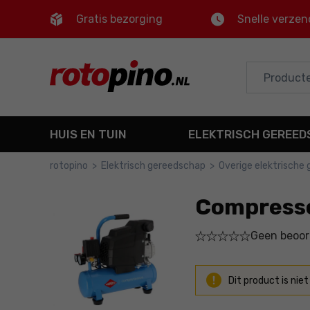
Gratis bezorging
Snelle verzen
Control
M
Hoofdmenu
Productinformatie
HUIS EN TUIN
ELEKTRISCH GEREE
Gedetailleerde informatie
rotopino
>
Elektrisch gereedschap
>
Overige elektrische
Voettekst
Compresso
Sitemap
Geen beoor
Dit product is niet