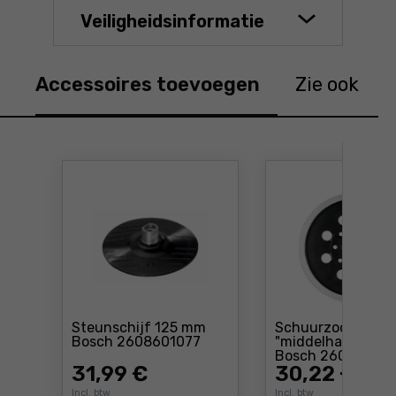
Veiligheidsinformatie
Accessoires toevoegen
Zie ook
Steunschijf 125 mm
Schuurzool
Prijs: 31 ,99 €
Bosch 2608601077
"middelhard" 125
Bosch 26080003
31
,99 €
30
,22 €
Incl. btw
Incl. btw