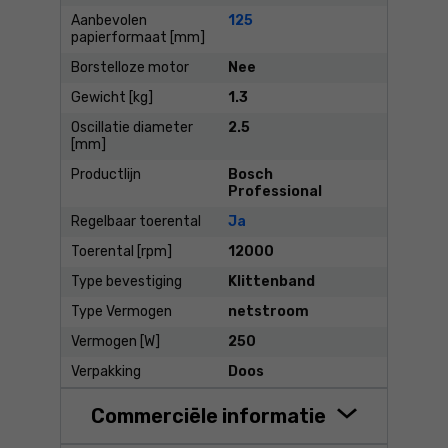
Aanbevolen
125
papierformaat [mm]
Borstelloze motor
Nee
Gewicht [kg]
1.3
Oscillatie diameter
2.5
[mm]
Productlijn
Bosch
Professional
Regelbaar toerental
Ja
Toerental [rpm]
12000
Type bevestiging
Klittenband
Type Vermogen
netstroom
Vermogen [W]
250
Verpakking
Doos
Commerciële informatie