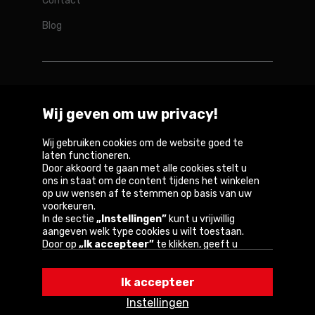
Contact
Blog
Rotopino in de wereld
Wij geven om uw privacy!
Belgique
België
Deutschland
France
Österreich
Wij gebruiken cookies om de website goed te
laten functioneren.
Door akkoord te gaan met alle cookies stelt u
ons in staat om de content tijdens het winkelen
op uw wensen af te stemmen op basis van uw
Copyright © 2026
voorkeuren.
In de sectie
„Instellingen”
kunt u vrijwillig
Privacybeleid en gebruiksvoorwaarden van de
aangeven welk type cookies u wilt toestaan.
website
Door op
„Ik accepteer”
te klikken, geeft u
toestemming voor het gebruik van cookies
Informatie over cookies
volgens de instellingen van uw browser.
Ik accepteer
U kunt uw keuze te allen tijde wijzigen door op
„Instellingen”
in het cookiebeleid te klikken.
Instellingen
Een van onze partners is Google.
Lees meer over