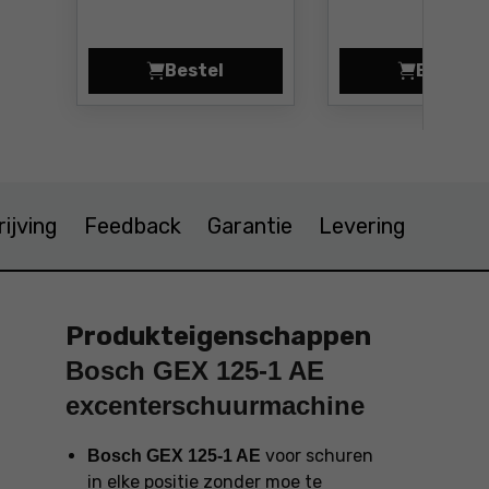
Bestel
Bestel
Steunschijf 125 mm Bosch 260860
Schuu
ijving
Feedback
Garantie
Levering
Produkteigenschappen
Bosch GEX 125-1 AE
excenterschuurmachine
voor schuren
Bosch GEX 125-1 AE
in elke positie zonder moe te