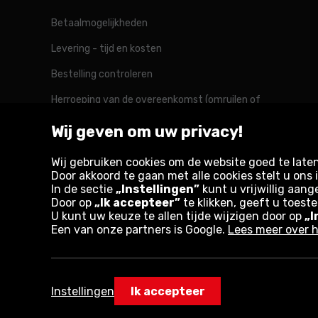
Betaalmogelijkheden
Levering - tijd en kosten
Bestelling controleren
Herroeping van de overeenkomst (omruilen of
retourneren)
Wij geven om uw privacy!
Reclamatie
Wij gebruiken cookies om de website goed te late
Door akkoord te gaan met alle cookies stelt u on
In de sectie
„Instellingen”
kunt u vrijwillig aang
Rotopino in de wereld
Door op
„Ik accepteer”
te klikken, geeft u toest
U kunt uw keuze te allen tijde wijzigen door op
„I
Een van onze partners is Google.
Lees meer over h
Belgique
België
Deutschland
France
Österreich
Instellingen
Ik accepteer
Copyright © 2026
Privacybeleid en gebruiksvoo