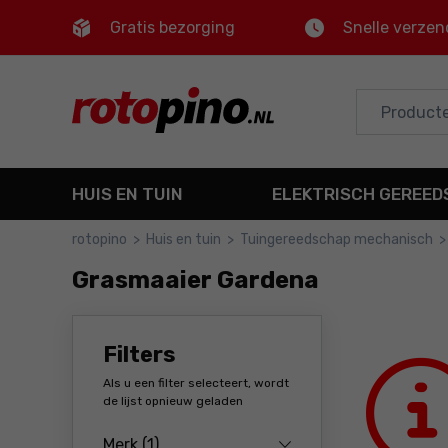
Gratis bezorging
Snelle verzen
Control
M
Hoofdmenu
Filters
HUIS EN TUIN
ELEKTRISCH GEREE
Voettekst
rotopino
>
Huis en tuin
>
Tuingereedschap mechanisch
>
Sitemap
Grasmaaier Gardena
Filters
Als u een filter selecteert, wordt
de lijst opnieuw geladen
Merk
(1)