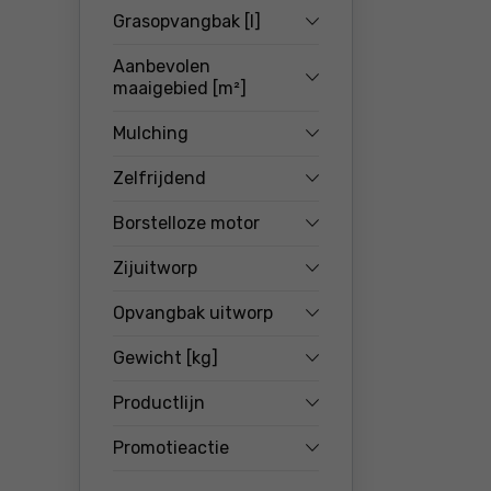
Grasopvangbak [l]
Aanbevolen
maaigebied [m²]
Mulching
Zelfrijdend
Borstelloze motor
Zijuitworp
Opvangbak uitworp
Gewicht [kg]
Productlijn
Promotieactie