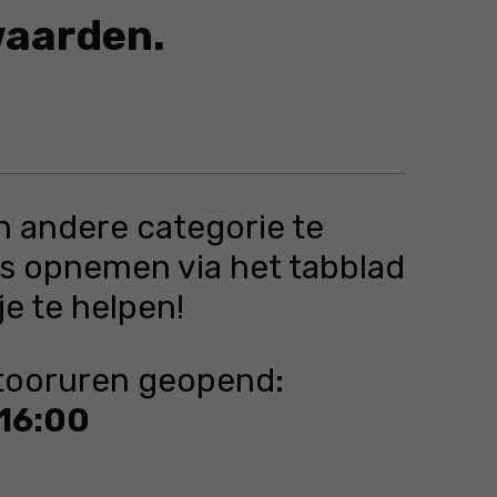
waarden.
producten in de aanbieding die voldoen aan de geselecteer
en andere categorie te
ns opnemen via het tabblad
je te helpen!
ntooruren geopend:
 16:00