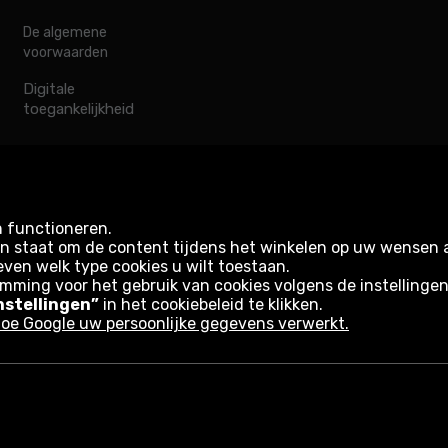
De algemene
voorwaarden
Digitale
toegankelijkheid
n functioneren.
s in staat om de content tijdens het winkelen op uw wensen
even welk type cookies u wilt toestaan.
emming voor het gebruik van cookies volgens de instellinge
nstellingen”
in het cookiebeleid te klikken.
oe Google uw persoonlijke gegevens verwerkt.
rwaarden van de website
Informatie over cookies