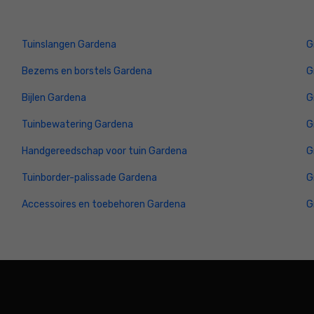
Tuinslangen Gardena
G
Bezems en borstels Gardena
G
Bijlen Gardena
G
Tuinbewatering Gardena
G
Handgereedschap voor tuin Gardena
G
Tuinborder-palissade Gardena
G
Accessoires en toebehoren Gardena
G