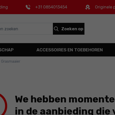
ding
+31 0854013454
Originele
Zoeken op
DSCHAP
ACCESSOIRES EN TOEBEHOREN
Grasmaaier
We hebben momentee
in de aanbieding die