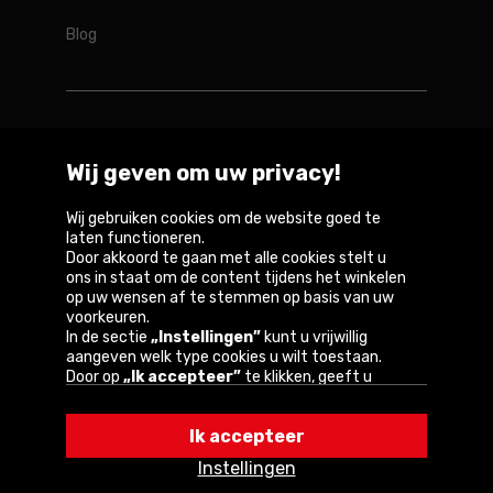
Blog
Rotopino in de wereld
Wij geven om uw privacy!
Belgique
België
Deutschland
France
Österreich
Wij gebruiken cookies om de website goed te
laten functioneren.
Door akkoord te gaan met alle cookies stelt u
ons in staat om de content tijdens het winkelen
op uw wensen af te stemmen op basis van uw
Copyright © 2026
voorkeuren.
In de sectie
„Instellingen”
kunt u vrijwillig
Privacybeleid en gebruiksvoorwaarden van de
aangeven welk type cookies u wilt toestaan.
website
Door op
„Ik accepteer”
te klikken, geeft u
toestemming voor het gebruik van cookies
Informatie over cookies
volgens de instellingen van uw browser.
Ik accepteer
U kunt uw keuze te allen tijde wijzigen door op
„Instellingen”
in het cookiebeleid te klikken.
Instellingen
Een van onze partners is Google.
Lees meer over