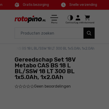
en
Gratis bezorging
Snelle verzending
Ctrl
M
Huis en tuin
Hoofdmenu
Menu
Contrast
Log in
Winkelmand
Elektrisch gereedschap
Productinformatie
Accessoires en toebehoren
 Metabo CAS BS 18 L BL/SSW 18 LT 300 BL 1x5.0Ah, 1x2.0Ah
Bestel
Gereedschap
Gereedschap Set 18V
Gedetailleerde informatie
Aanbiedingen
Metabo CAS BS 18 L
BL/SSW 18 LT 300 BL
1x5.0Ah, 1x2.0Ah
Voettekst
Geen beoordelingen
Sitemap