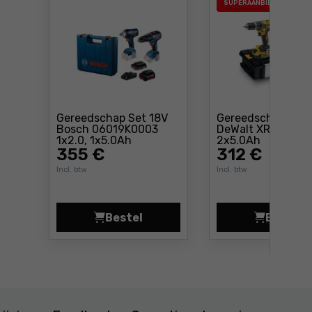
SUPERAANBIEDING
Gereedschap Set 18V
Gereedschap Set 
Bosch 06019K0003
DeWalt XR DCK26
Prijs: 355 €
Prijs: 3
1x2.0, 1x5.0Ah
2x5.0Ah
355
€
312
€
Incl. btw
Incl. btw
Bestel
Bestel
Gereedschap Set 18V Bosch 06019K
Geree