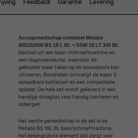
ijving
Feedback
Garantie
Levering
Accugereedschap-combiset Metabo
685202000 BS 18 L BL + SSW 18 LT 300 BL
bestaat uit een boor-/schroefmachine en
een slagmoersleutel, waardoor de
gebruiker meer taken op de bouwplaats kan
uitvoeren. Bovendien ontvangt de koper 2
oplaadbare batterijen en een compatibele
oplader. De hele set wordt geleverd in een
handige draagtas voor handig hanteren en
opbergen.
Het eerste gereedschap in de set is de
Metabo BS 18L BL boor/schroefmachine.
Het belangrijkste element dat zorgt voor