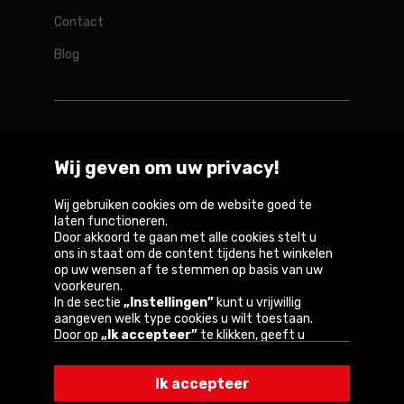
Contact
Blog
Rotopino in de wereld
Wij geven om uw privacy!
Belgique
België
Deutschland
France
Österreich
Wij gebruiken cookies om de website goed te
laten functioneren.
Door akkoord te gaan met alle cookies stelt u
ons in staat om de content tijdens het winkelen
op uw wensen af te stemmen op basis van uw
Copyright © 2026
voorkeuren.
In de sectie
„Instellingen”
kunt u vrijwillig
Privacybeleid en gebruiksvoorwaarden van de
aangeven welk type cookies u wilt toestaan.
website
Door op
„Ik accepteer”
te klikken, geeft u
toestemming voor het gebruik van cookies
Informatie over cookies
volgens de instellingen van uw browser.
Ik accepteer
U kunt uw keuze te allen tijde wijzigen door op
„Instellingen”
in het cookiebeleid te klikken.