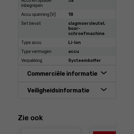
Accu en oplader
Ja
inbegrepen
Accu spanning [V]
18
Set bevat
slagmoersleutel,
boor-
schroefmachine
Type accu
Li-Ion
Type vermogen
accu
Verpakking
Systeemkoffer
Commerciële informatie
Veiligheidsinformatie
Zie ook