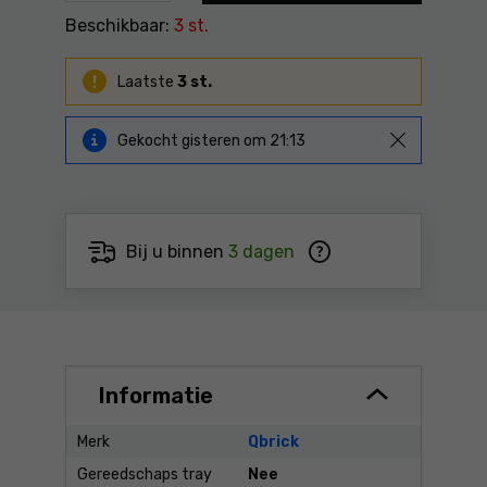
Beschikbaar:
3 st.
Laatste
3 st.
Gekocht
gisteren
om
21:13
Bij u binnen
3 dagen
Informatie
Merk
Qbrick
Gereedschaps tray
Nee