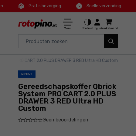
en
Gratis bezorging
Snelle verzending
Ctrl
M
Huis en tuin
Hoofdmenu
Menu
Contrast
Log in
Winkelmand
Elektrisch gereedschap
Productinformatie
Accessoires en toebehoren
 System PRO CART 2.0 PLUS DRAWER 3 RED Ultra HD Custom
Bestel
Gereedschap
NIEUWS
Gedetailleerde informatie
Aanbiedingen
Gereedschapskoffer Qbrick
System PRO CART 2.0 PLUS
Voettekst
DRAWER 3 RED Ultra HD
Custom
Sitemap
Geen beoordelingen