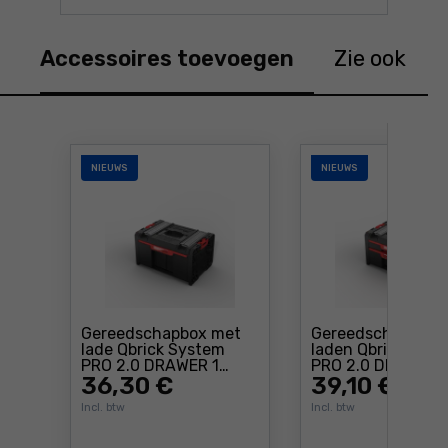
Accessoires toevoegen
Zie ook
NIEUWS
NIEUWS
Gereedschapbox met
Gereedschapskist
lade Qbrick System
laden Qbrick Sys
PRO 2.0 DRAWER 1
PRO 2.0 DRAWER 
Prijs: 36 ,30 €
TOOLBOX PROFI BASIC
36
,30 €
TOOLBOX PROFI B
39
,10 €
Incl. btw
Incl. btw