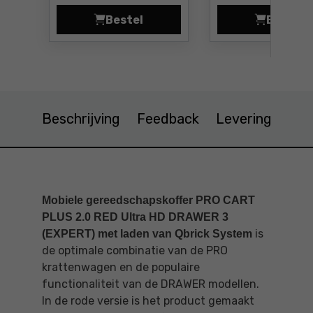
Bestel
Bestel
Gereedschapbox met lade Qbrick 
Geree
Beschrijving
Feedback
Levering
Mobiele gereedschapskoffer PRO CART
PLUS 2.0 RED Ultra HD DRAWER 3
is
(EXPERT) met laden van Qbrick System
de optimale combinatie van de PRO
krattenwagen en de populaire
functionaliteit van de DRAWER modellen.
In de rode versie is het product gemaakt