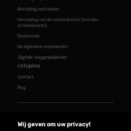
Bestelling controleren
Herroeping van de overeenkomst (omruilen
of retourneren)
Reclamatie
De algemene voorwaarden
Digitale toegankelijkheid
rotopino
Contact
Blog
Rotopino in de wereld
Wij geven om uw privacy!