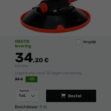
GRATIS
Vergelijk
levering
34
,20 €
Incl. btw
Laagste prijs vanaf 30 dagen voor korting
36
€
-5%
Aantal
Bestel
Houder voor glas 1
Beschikbaar:
9 st.