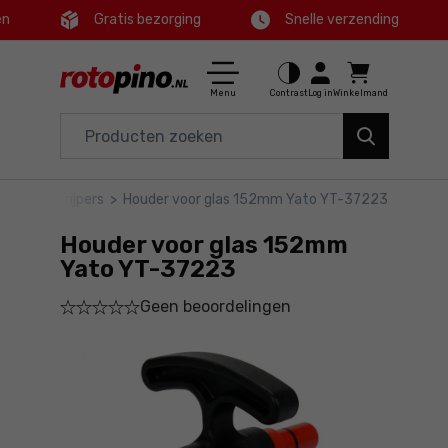
en
Gratis bezorging
Snelle verzending
Ctrl
M
Huis en tuin
Hoofdmenu
Menu
Contrast
Log in
Winkelmand
Elektrisch gereedschap
Productinformatie
Accessoires en toebehoren
schap
>
Grijpers
>
Houder voor glas 152mm Yato YT-37223
Bestel
Gereedschap
Houder voor glas 152mm
Gedetailleerde informatie
Aanbiedingen
Yato YT-37223
Geen beoordelingen
Voettekst
Sitemap