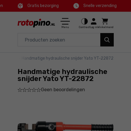
en
Gratis bezorging
Snelle verzending
Ctrl
M
Huis en tuin
Hoofdmenu
Menu
Contrast
Log in
Winkelmand
Elektrisch gereedschap
Productinformatie
Accessoires en toebehoren
onschaar
>
Handmatige hydraulische snijder Yato YT-22872
Bestel
Gereedschap
Handmatige hydraulische
Gedetailleerde informatie
Aanbiedingen
snijder Yato YT-22872
Geen beoordelingen
Voettekst
Sitemap