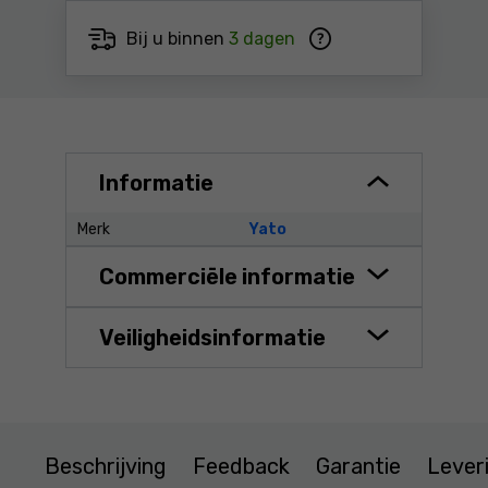
Bij u binnen
3 dagen
Informatie
Merk
Yato
Commerciële informatie
Veiligheidsinformatie
Beschrijving
Feedback
Garantie
Lever