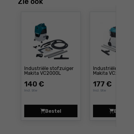
Zie ook
Industriële stofzuiger
Industriële stofzu
Prijs: 140 €
Makita VC2000L
Makita VC2512L
140
€
177
€
Incl. btw
Incl. btw
Bestel
Bestel
Industriële stofzuiger Makita VC
Indus