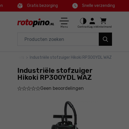
en
Gratis bezorging
Snelle verzending
Ctrl
M
Huis en tuin
Hoofdmenu
Menu
Contrast
Log in
Winkelmand
Elektrisch gereedschap
Productinformatie
Accessoires en toebehoren
le stofzuigers
>
Industriële stofzuiger Hikoki RP300YDL WAZ
Bestel
Gereedschap
Industriële stofzuiger
Gedetailleerde informatie
Aanbiedingen
Hikoki RP300YDL WAZ
Geen beoordelingen
Voettekst
Sitemap