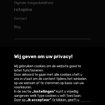
Digitale toegankelijkheid
rotopino
Contact
Blog
Rotopino in de wereld
Wij geven om uw privacy!
Belgique
België
Deutschland
France
Österreich
Wij gebruiken cookies om de website goed te
laten functioneren.
Door akkoord te gaan met alle cookies stelt u
ons in staat om de content tijdens het winkelen
op uw wensen af te stemmen op basis van uw
Copyright © 2026
voorkeuren.
In de sectie
„Instellingen”
kunt u vrijwillig
Privacybeleid en gebruiksvoorwaarden van de
aangeven welk type cookies u wilt toestaan.
website
Door op
„Ik accepteer”
te klikken, geeft u
toestemming voor het gebruik van cookies