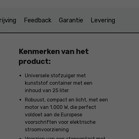
ijving
Feedback
Garantie
Levering
Kenmerken van het
product:
Universele stofzuiger met
kunststof container met een
inhoud van 25 liter
Robuust, compact en licht, met een
motor van 1.000 W, die perfect
voldoet aan de Europese
voorschriften voor elektrische
stroomvoorziening
Voorzien van een stopcontact met