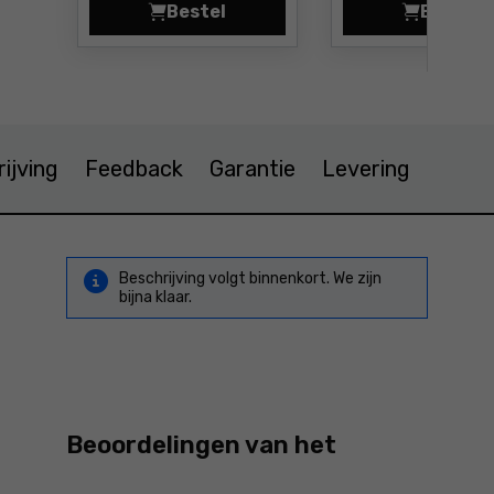
Bestel
Bestel
Kruislijnlaser -
Kruis
ijving
Feedback
Garantie
Levering
Beschrijving volgt binnenkort. We zijn
bijna klaar.
Beoordelingen van het