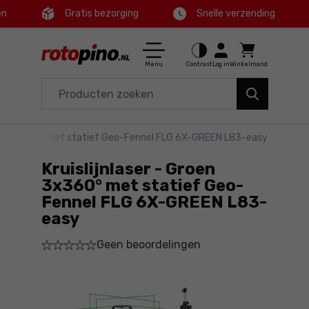
en
Gratis bezorging
Snelle verzending
Ctrl
M
Huis en tuin
Hoofdmenu
Menu
Contrast
Log in
Winkelmand
Elektrisch gereedschap
Productinformatie
Accessoires en toebehoren
Groen 3x360° met statief Geo-Fennel FLG 6X-GREEN L83-easy
Gedetailleerde informatie
Gereedschap
Kruislijnlaser - Groen
Voettekst
Aanbiedingen
3x360° met statief Geo-
Fennel FLG 6X-GREEN L83-
easy
Sitemap
Geen beoordelingen