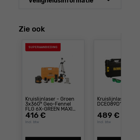
Veiligheidsinformatie
Zie ook
SUPERAANBIEDING
Kruislijnlaser - Groen
Kruislijnlaser DeW
P
3x360° Geo-Fennel
DCE089D1G
FLG 6X-GREEN MAXI
Prijs: 416 €
SET
416
€
489
€
Incl. btw
Incl. btw