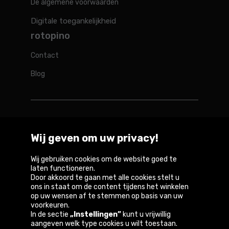
De algemene voorwaarden
Digitale toegankelijkheid
rotopino
Contact
Blog
Rotopino in de wereld
Wij geven om uw privacy!
Belgique
België
Deutschland
France
Österreich
Wij gebruiken cookies om de website goed te
laten functioneren.
Door akkoord te gaan met alle cookies stelt u
ons in staat om de content tijdens het winkelen
op uw wensen af te stemmen op basis van uw
Copyright © 2026
voorkeuren.
In de sectie
„Instellingen”
kunt u vrijwillig
Privacybeleid en gebruiksvoorwaarden van de
aangeven welk type cookies u wilt toestaan.