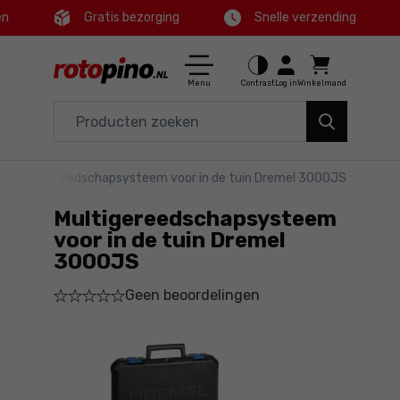
en
Gratis bezorging
Snelle verzending
Ctrl
M
Huis en tuin
Hoofdmenu
Menu
Contrast
Log in
Winkelmand
Elektrisch gereedschap
Productinformatie
Accessoires en toebehoren
>
Multigereedschapsysteem voor in de tuin Dremel 3000JS
Gedetailleerde informatie
Gereedschap
Multigereedschapsysteem
Voettekst
Aanbiedingen
voor in de tuin Dremel
3000JS
Sitemap
Geen beoordelingen