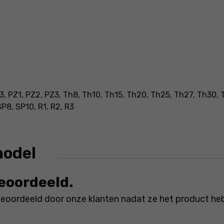
3, PZ1, PZ2, PZ3, Th8, Th10, Th15, Th20, Th25, Th27, Th30,
P8, SP10, R1, R2, R3
model
beoordeeld.
beoordeeld door onze klanten nadat ze het product he