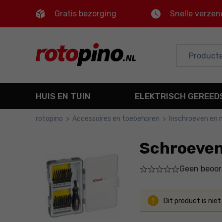
Gratis bezorging
Snelle verzen
Control
M
Hoofdmenu
Productinformatie
HUIS EN TUIN
ELEKTRISCH GEREE
Gedetailleerde informatie
rotopino
>
Accessoires en toebehoren
>
Inschroeven en
Voettekst
Schroeven
Sitemap
Geen beoor
Dit product is niet