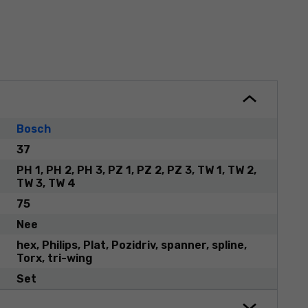
Bosch
37
PH 1, PH 2, PH 3, PZ 1, PZ 2, PZ 3, TW 1, TW 2,
TW 3, TW 4
75
Nee
hex, Philips, Plat, Pozidriv, spanner, spline,
Torx, tri-wing
Set