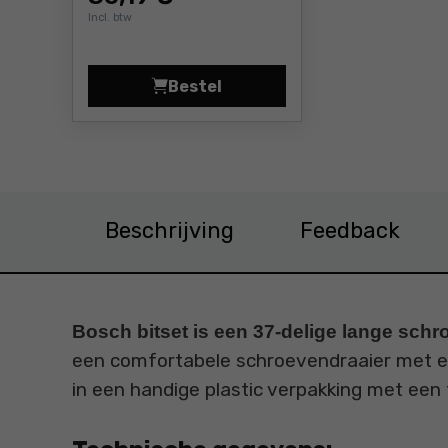
Incl. btw
Bestel
Bit-assortiment Wolfcraft WF13
Beschrijving
Feedback
Bosch bitset is een 37-delige lange schr
een comfortabele schroevendraaier met ee
in een handige plastic verpakking met een 