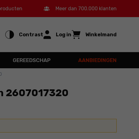
 producten
Meer dan 700.000 klanten
Contrast
Log in
Winkelmand
GEREEDSCHAP
AANBIEDINGEN
0
ch 2607017320