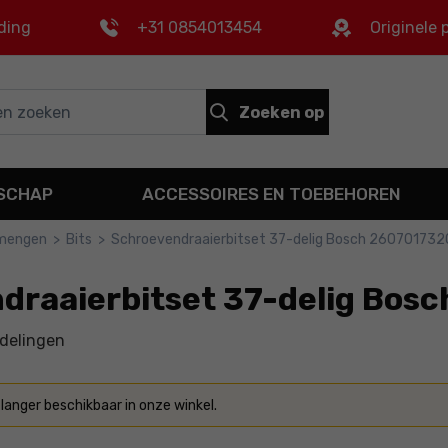
ding
+31 0854013454
Originele
Zoeken op
DSCHAP
ACCESSOIRES EN TOEBEHOREN
 mengen
>
Bits
>
Schroevendraaierbitset 37-delig Bosch 260701732
draaierbitset 37-delig Bos
delingen
 langer beschikbaar in onze winkel.