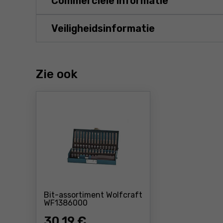
Commerciële informatie
Veiligheidsinformatie
Zie ook
Bit-assortiment Wolfcraft
Prijs: 30 ,19 €
WF1386000
30
,19 €