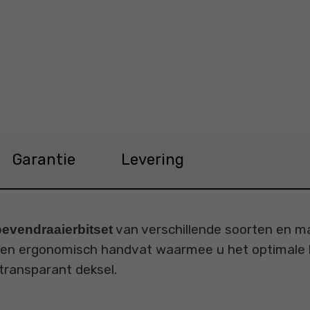
86000 Prijs 30,19 €
Garantie
Levering
van verschillende soorten en ma
oevendraaierbitset
n ergonomisch handvat waarmee u het optimale kop
transparant deksel.