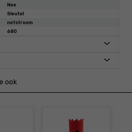
Nee
Sleutel
netstroom
680
ie ook