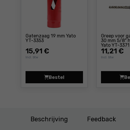
Gatenzaag 19 mm Yato
Greep voor g
Prijs: 15 ,91 €
YT-3353
30 mm 5/8" h
Yato YT-3371
15
,91 €
11
,21 €
Incl. btw
Incl. btw
Bestel
Be
Gatenzaag 19 mm Yato YT-3353 P
Beschrijving
Feedback