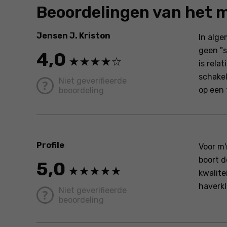
Beoordelingen van het 
Jensen J. Kriston
In alge
geen "s
4,0
is rela
schakel
Niet geverifieerde
op een 
beoordeling
Profile
Voor m'
boort d
5,0
kwalite
haverkl
Niet geverifieerde
beoordeling