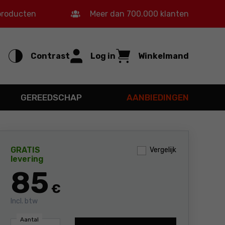
 producten
Meer dan 700.000 klanten
Contrast
Log in
Winkelmand
GEREEDSCHAP
AANBIEDINGEN
GRATIS
Vergelijk
levering
85
€
Incl. btw
Aantal