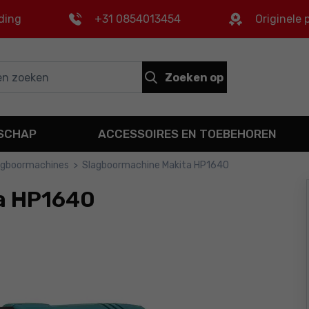
ding
+31 0854013454
Originele
Zoeken op
DSCHAP
ACCESSOIRES EN TOEBEHOREN
agboormachines
>
Slagboormachine Makita HP1640
a HP1640