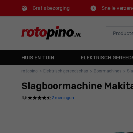
Gratis bezorging
Snelle verzen
Control
M
Hoofdmenu
Productinformatie
HUIS EN TUIN
ELEKTRISCH GEREE
Bestel
rotopino
>
Elektrisch gereedschap
>
Boormachines
>
Sl
Gedetailleerde informatie
Slagboormachine Makit
Voettekst
2 meningen
4,5
Sitemap