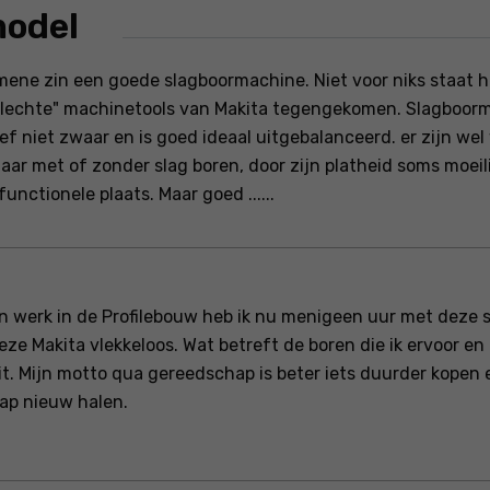
model
mene zin een goede slagboormachine. Niet voor niks staat 
lechte" machinetools van Makita tegengekomen. Slagboorma
tief niet zwaar en is goed ideaal uitgebalanceerd. er zijn we
aar met of zonder slag boren, door zijn platheid soms moeili
functionele plaats. Maar goed ......
n werk in de Profilebouw heb ik nu menigeen uur met deze
eze Makita vlekkeloos. Wat betreft de boren die ik ervoor en
it. Mijn motto qua gereedschap is beter iets duurder kope
ap nieuw halen.