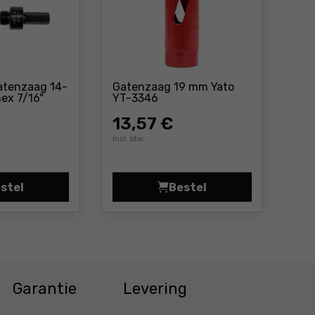
atenzaag 14-
Gatenzaag 19 mm Yato
Prijs: 13 ,57 €
ex 7/16"
YT-3346
Prijs: 11 ,21 €
13
,57 €
Incl. btw
stel
Bestel
rijs 15,91 €
Greep voor gatenzaag 14-30 mm 5/8" hex 7/16" Yato YT-
Gatenzaag 19 mm Yato 
Garantie
Levering