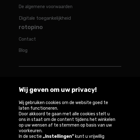
De algemene voorwaarden
Digitale toegankelijkheid
rotopino
Contact
Blog
Rotopino in de wereld
Wij geven om uw privacy!
Belgique
België
Deutschland
France
Österreich
Wij gebruiken cookies om de website goed te
laten functioneren.
Door akkoord te gaan met alle cookies stelt u
ons in staat om de content tijdens het winkelen
op uw wensen af te stemmen op basis van uw
Copyright © 2026
voorkeuren.
In de sectie
„Instellingen”
kunt u vrijwillig
Privacybeleid en gebruiksvoorwaarden van de