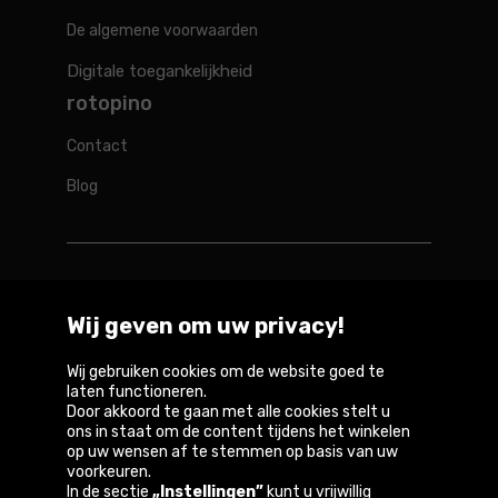
De algemene voorwaarden
Digitale toegankelijkheid
rotopino
Contact
Blog
Rotopino in de wereld
Wij geven om uw privacy!
Belgique
België
Deutschland
France
Österreich
Wij gebruiken cookies om de website goed te
laten functioneren.
Door akkoord te gaan met alle cookies stelt u
ons in staat om de content tijdens het winkelen
op uw wensen af te stemmen op basis van uw
Copyright © 2026
voorkeuren.
In de sectie
„Instellingen”
kunt u vrijwillig