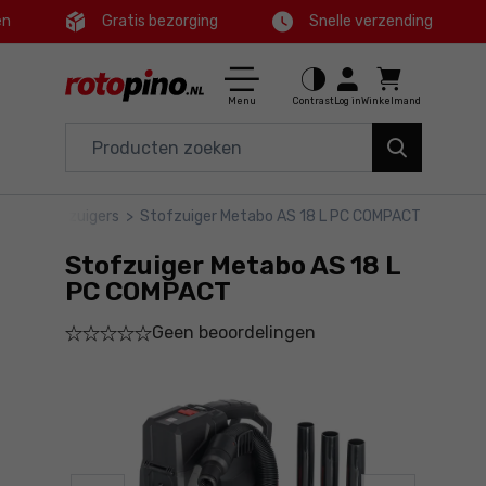
en
Gratis bezorging
Snelle verzending
Ctrl
M
Huis en tuin
Hoofdmenu
Menu
Contrast
Log in
Winkelmand
Elektrisch gereedschap
Productinformatie
Accessoires en toebehoren
triële stofzuigers
>
Stofzuiger Metabo AS 18 L PC COMPACT
Bestel
Gereedschap
Stofzuiger Metabo AS 18 L
Gedetailleerde informatie
Aanbiedingen
PC COMPACT
Geen beoordelingen
Voettekst
Sitemap