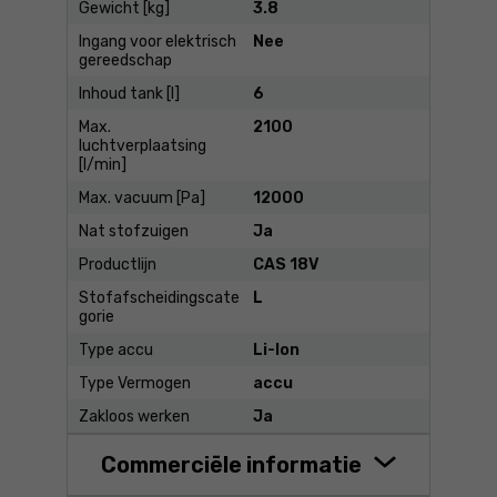
Gewicht [kg]
3.8
Ingang voor elektrisch
Nee
gereedschap
Inhoud tank [l]
6
Max.
2100
luchtverplaatsing
[l/min]
Max. vacuum [Pa]
12000
Nat stofzuigen
Ja
Productlijn
CAS 18V
Stofafscheidingscate
L
gorie
Type accu
Li-Ion
Type Vermogen
accu
Zakloos werken
Ja
Commerciële informatie