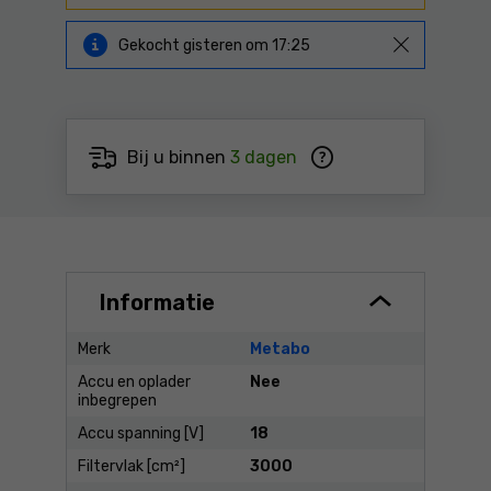
Gekocht
gisteren
om
17:25
Bij u binnen
3 dagen
Informatie
Merk
Metabo
Accu en oplader
Nee
inbegrepen
Accu spanning [V]
18
Filtervlak [cm²]
3000