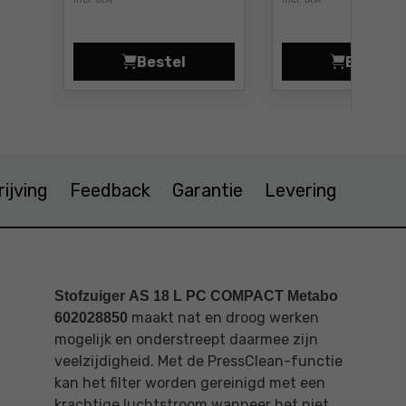
Bestel
Bestel
Accu Metabo LiHD 18V 8,0Ah Prijs 
Afzui
ijving
Feedback
Garantie
Levering
Stofzuiger AS 18 L PC COMPACT Metabo
maakt nat en droog werken
602028850
mogelijk en onderstreept daarmee zijn
veelzijdigheid. Met de PressClean-functie
kan het filter worden gereinigd met een
krachtige luchtstroom wanneer het niet