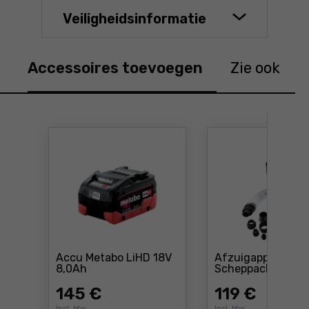
Veiligheidsinformatie
Accessoires toevoegen
Zie ook
Accu Metabo LiHD 18V
Afzuigapparaat
Prijs: 145 €
8,0Ah
Scheppach DC100
145
€
119
€
Incl. btw
Incl. btw