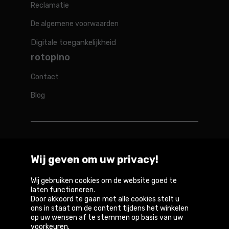
Reclamatie
De algemene voorwaarden
Digitale toegankelijkheid
rotopino
Contact
Blog
Rotopino in de wereld
Wij geven om uw privacy!
Belgique
België
Deutschland
France
Österreich
Wij gebruiken cookies om de website goed te
laten functioneren.
Door akkoord te gaan met alle cookies stelt u
ons in staat om de content tijdens het winkelen
op uw wensen af te stemmen op basis van uw
Copyright © 2026
voorkeuren.