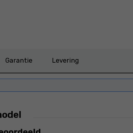
P1 Prijs 30,99 €
Garantie
Levering
model
beoordeeld.