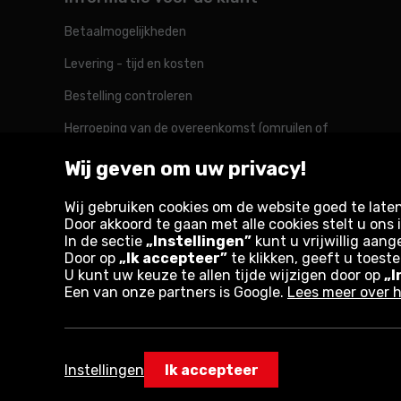
Betaalmogelijkheden
Levering - tijd en kosten
Bestelling controleren
Herroeping van de overeenkomst (omruilen of
retourneren)
Wij geven om uw privacy!
Reclamatie
Wij gebruiken cookies om de website goed te late
Door akkoord te gaan met alle cookies stelt u on
In de sectie
„Instellingen”
kunt u vrijwillig aang
Rotopino in de wereld
Door op
„Ik accepteer”
te klikken, geeft u toest
U kunt uw keuze te allen tijde wijzigen door op
„I
Een van onze partners is Google.
Lees meer over h
Belgique
België
Deutschland
France
Österreich
Instellingen
Ik accepteer
Copyright © 2026
Privacybeleid en gebruiksvoo