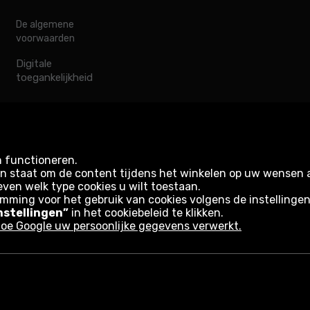
De algemene
voorwaarden
Digitale
toegankelijkheid
n functioneren.
s in staat om de content tijdens het winkelen op uw wensen
even welk type cookies u wilt toestaan.
emming voor het gebruik van cookies volgens de instellinge
nstellingen”
in het cookiebeleid te klikken.
oe Google uw persoonlijke gegevens verwerkt.
rwaarden van de website
Informatie over cookies