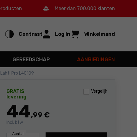
 producten
Meer dan 700.000 klanten
Contrast
Log in
Winkelmand
GEREEDSCHAP
AANBIEDINGEN
 Lahti Pro L40109
GRATIS
Vergelijk
levering
44
,99 €
Incl. btw
Aantal