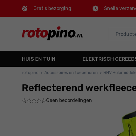
Gratis bezorging
Snelle verzen
Control
M
Hoofdmenu
Productinformatie
HUIS EN TUIN
ELEKTRISCH GEREE
Bestel
rotopino
>
Accessoires en toebehoren
>
BHV Hulpmiddel
Gedetailleerde informatie
Reflecterend werkfleec
Voettekst
Geen beoordelingen
Sitemap