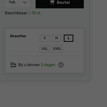
Bestel
Reflecterend werkfleece
Beschikbaar:
> 10 st.
Grootte:
S
M
L
XXL
XXXL
Bij u binnen
3 dagen