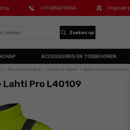
ding
+31 0854013454
Originele
Zoeken op
DSCHAP
ACCESSOIRES EN TOEBEHOREN
en
>
Beschermkleding
>
Jassen en fleece
>
Reflecterend werkfleece
e Lahti Pro L40109